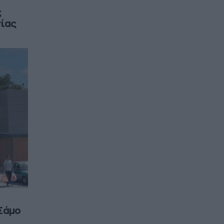
ς
γίας
 Σάμο