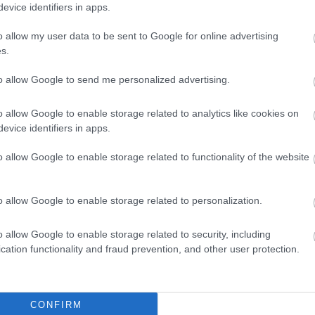
evice identifiers in apps.
o allow my user data to be sent to Google for online advertising
s.
to allow Google to send me personalized advertising.
06.08.2026
Τα τρία προϊόντα που ξεχωρίζουν στις
o allow Google to enable storage related to analytics like cookies on
ελληνικές εξαγωγές τροφίμων
evice identifiers in apps.
o allow Google to enable storage related to functionality of the website
o allow Google to enable storage related to personalization.
o allow Google to enable storage related to security, including
cation functionality and fraud prevention, and other user protection.
CONFIRM