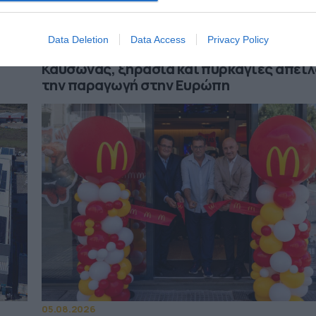
05.08.2026
Data Deletion
Data Access
Privacy Policy
Νέο κύμα ανατιμήσεων στο ελαιόλαδο;
Καύσωνας, ξηρασία και πυρκαγιές απει
την παραγωγή στην Ευρώπη
05.08.2026