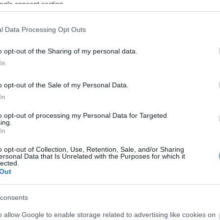
ogle consent section.
Google News
και μάθετε πρώτοι όλες τις ειδήσει
l Data Processing Opt Outs
o opt-out of the Sharing of my personal data.
In
ΤΣΙΚΝΟΠΕΜΠΤΗ
o opt-out of the Sale of my Personal Data.
In
ΙΣΣΟΤΕΡA
to opt-out of processing my Personal Data for Targeted
ing.
In
o opt-out of Collection, Use, Retention, Sale, and/or Sharing
ersonal Data that Is Unrelated with the Purposes for which it
lected.
Out
consents
o allow Google to enable storage related to advertising like cookies on