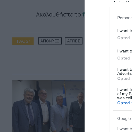
in below Go
Ακολουθήστε το
foodlife.gr στο 
Persona
I want t
Opted 
TAGS:
ΑΠΟΚΡΙΕΣ
ΑΡΓΙΕΣ
ΚΑΘΑΡΑ ΔΕΥΤΕΡΑ
I want t
Opted 
ΠΕΡ
I want 
Advertis
Opted 
I want t
of my P
was col
Opted 
Google 
I want t