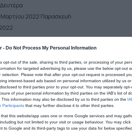
 Δευτέρα
 Μαρτίου 2022 Παρασκευή
 2022
22
r -
Do Not Process My Personal Information
 2022
 2022
to opt-out of the sale, sharing to third parties, or processing of your per
formation for targeted advertising by us, please use the below opt-out s
22 Κυριακή (Πιθανόν να μεταφερθεί)
r selection. Please note that after your opt-out request is processed y
eing interest-based ads based on personal information utilized by us or
2 Δευτέρα
disclosed to third parties prior to your opt-out. You may separately opt-
losure of your personal information by third parties on the IAB’s list of
στου 2022 Δευτέρα
. This information may also be disclosed by us to third parties on the
IA
Participants
that may further disclose it to other third parties.
2 Κυριακή
 that this website/app uses one or more Google services and may gath
including but not limited to your visit or usage behaviour. You may click 
ρίου 2022 Δευτέρα
 to Google and its third-party tags to use your data for below specifi