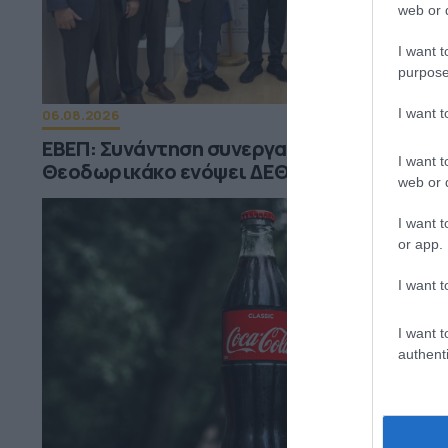
web or d
I want t
purpose
I want 
06.08.2026
ΕΒΕΠ: Συνάντηση συνεργασίας με τον Τάκη
I want t
Θεοδωρικάκο ενόψει ΔΕΘ
web or d
I want t
or app.
I want t
I want t
authenti