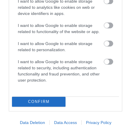
I want to allow Google to enable storage
related to analytics like cookies on web or
04.08.2026
device identifiers in apps.
Efood: Άλμα 74,7% στον τζίρο της Go
I want to allow Google to enable storage
Delivery το 2025
related to functionality of the website or app.
I want to allow Google to enable storage
related to personalization.
I want to allow Google to enable storage
related to security, including authentication
functionality and fraud prevention, and other
user protection.
CONFIRM
04.08.2026
Latina: Η μπίρα που αλλάζει τον ρυθμό του
Data Deletion
Data Access
Privacy Policy
καλοκαιριού