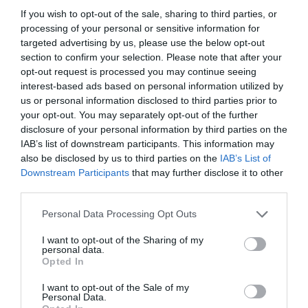
If you wish to opt-out of the sale, sharing to third parties, or
processing of your personal or sensitive information for
targeted advertising by us, please use the below opt-out
section to confirm your selection. Please note that after your
opt-out request is processed you may continue seeing
interest-based ads based on personal information utilized by
us or personal information disclosed to third parties prior to
your opt-out. You may separately opt-out of the further
disclosure of your personal information by third parties on the
IAB’s list of downstream participants. This information may
also be disclosed by us to third parties on the
IAB’s List of
04.08.2026
Downstream Participants
that may further disclose it to other
third parties.
ΙΕΛΚΑ: Σε ποια προϊόντα αυξήθηκαν και πού
μειώθηκαν οι τιμές στα σούπερ μάρκετ
Please note that this website/app uses one or more Google
Personal Data Processing Opt Outs
services and may gather and store information including but
not limited to your visit or usage behaviour. You may click to
I want to opt-out of the Sharing of my
personal data.
grant or deny consent to Google and its third-party tags to
Opted In
use your data for below specified purposes in below Google
consent section.
I want to opt-out of the Sale of my
Personal Data.