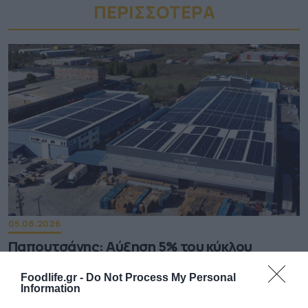
ΠΕΡΙΣΣΟΤΕΡA
05.08.2026
Παπουτσάνης: Αύξηση 5% του κύκλου
εργασιών το α’ εξάμηνο – Στο 55% οι
εξαγωγές
Foodlife.gr -
Do Not Process My Personal
Information