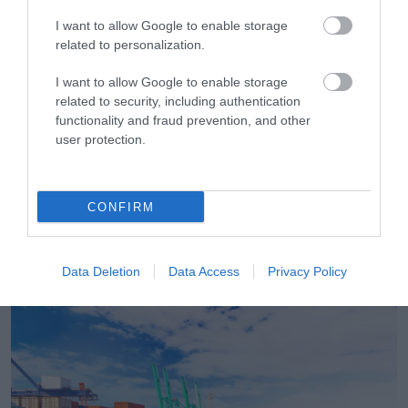
I want to allow Google to enable storage
related to personalization.
I want to allow Google to enable storage
related to security, including authentication
functionality and fraud prevention, and other
user protection.
CONFIRM
06.08.2026
ΕΒΕΠ: Συνάντηση συνεργασίας με τον Τάκη
Θεοδωρικάκο ενόψει ΔΕΘ
Data Deletion
Data Access
Privacy Policy