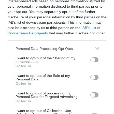
interest-based ads based on personal information utilized by
us or personal information disclosed to third parties prior to
your opt-out. You may separately opt-out of the further
disclosure of your personal information by third parties on the
IAB’s list of downstream participants. This information may
07.08.2026
also be disclosed by us to third parties on the
IAB’s List of
Downstream Participants
that may further disclose it to other
Πληθωρισμός: Μειώθηκε τον Ιούλιο στο
third parties.
3,4% – «Καίνε» οι τιμές στα κρέατα
Please note that this website/app uses one or more Google
Personal Data Processing Opt Outs
services and may gather and store information including but
not limited to your visit or usage behaviour. You may click to
I want to opt-out of the Sharing of my
personal data.
grant or deny consent to Google and its third-party tags to
Opted In
use your data for below specified purposes in below Google
consent section.
I want to opt-out of the Sale of my
Personal Data.
Opted In
I want to opt-out of processing my
Personal Data for Targeted Advertising.
Opted In
I want to opt-out of Collection, Use,