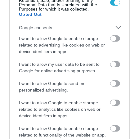
Retention, Sale, and/or Sharing of my
07.08.2026
Personal Data that Is Unrelated with the
Purposes for which it was collected.
Κάρτα Αγρότη: Τι αλλάζει από τις 28
Opted Out
Αυγούστου – Πώς θα ενεργοποιείται
Google consents
I want to allow Google to enable storage
related to advertising like cookies on web or
device identifiers in apps.
I want to allow my user data to be sent to
Google for online advertising purposes.
I want to allow Google to send me
personalized advertising.
I want to allow Google to enable storage
07.08.2026
related to analytics like cookies on web or
device identifiers in apps.
Πώς αμείβονται όσοι εργαστούν τον
Δεκαπενταύγουστο
I want to allow Google to enable storage
related to functionality of the website or app.