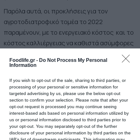
Παρόλα αυτά, οι προκλήσεις για τον
αγροτοδιατροφικό τομέα το 2022
παραμένουν, με το ενεργειακό κόστος και το
κόστος καλλιέργειας να καθιστά ασύμφορες
τις καλλιέργειες, επηρεάζοντας αρνητικά
Foodlife.gr -
Do Not Process My Personal
την παραγωγή.
Information
If you wish to opt-out of the sale, sharing to third parties, or
Ακολουθήστε το
foodlife.gr στο Google
processing of your personal or sensitive information for
News
και μάθετε πρώτοι όλες τις ειδήσεις
targeted advertising by us, please use the below opt-out
section to confirm your selection. Please note that after your
opt-out request is processed you may continue seeing
interest-based ads based on personal information utilized by
TAGS:
us or personal information disclosed to third parties prior to
your opt-out. You may separately opt-out of the further
ΑΚΡΙΒΕΙΑ
ΑΝΑΤΙΜΗΣΕΙΣ
ΑΥΞΗΣΗ ΤΙΜΩΝ
disclosure of your personal information by third parties on the
ΚΑΙΡΙΚΕΣ ΣΥΝΘΗΚΕΣ
ΚΑΚΟΚΑΙΡΙΑ
IAB’s list of downstream participants. This information may