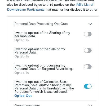
also be disclosed by us to third parties on the
IAB’s List of
Downstream Participants
that may further disclose it to other
ΠΕΡΙΣΣΟΤΕΡA
third parties.
Please note that this website/app uses one or more Google
Personal Data Processing Opt Outs
services and may gather and store information including but
not limited to your visit or usage behaviour. You may click to
I want to opt-out of the Sharing of my
personal data.
grant or deny consent to Google and its third-party tags to
Opted In
use your data for below specified purposes in below Google
consent section.
I want to opt-out of the Sale of my
Personal Data.
Opted In
I want to opt-out of processing my
Personal Data for Targeted Advertising.
Opted In
I want to opt-out of Collection, Use,
Retention, Sale, and/or Sharing of my
Personal Data that Is Unrelated with the
07.08.2026
Purposes for which it was collected.
Πληθωρισμός: Μειώθηκε τον Ιούλιο στο
Opted Out
3,4% – «Καίνε» οι τιμές στα κρέατα
Google consents