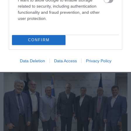
related to security, including authentication
functionality and fraud prevention, and other
user protection.
CONFIRM
07.08.2026
Πώς αμείβονται όσοι εργαστούν τον
Data Deletion
Data Access
Privacy Policy
Δεκαπενταύγουστο