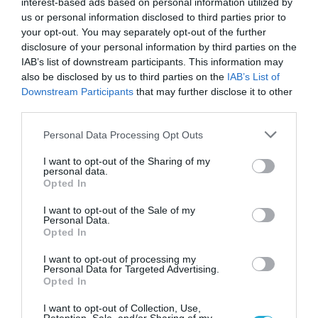
04.08.2026
interest-based ads based on personal information utilized by
us or personal information disclosed to third parties prior to
ΙΕΛΚΑ: Σε ποια προϊόντα αυξήθηκαν και πού
your opt-out. You may separately opt-out of the further
μειώθηκαν οι τιμές στα σούπερ μάρκετ
disclosure of your personal information by third parties on the
IAB’s list of downstream participants. This information may
also be disclosed by us to third parties on the
IAB’s List of
Downstream Participants
that may further disclose it to other
third parties.
Please note that this website/app uses one or more Google
Personal Data Processing Opt Outs
services and may gather and store information including but
not limited to your visit or usage behaviour. You may click to
I want to opt-out of the Sharing of my
personal data.
grant or deny consent to Google and its third-party tags to
Opted In
use your data for below specified purposes in below Google
consent section.
I want to opt-out of the Sale of my
Personal Data.
Opted In
04.08.2026
I want to opt-out of processing my
Σκλαβενίτης: Άνοιξε νέο κατάστημα στη
Personal Data for Targeted Advertising.
Opted In
Σάμο
I want to opt-out of Collection, Use,