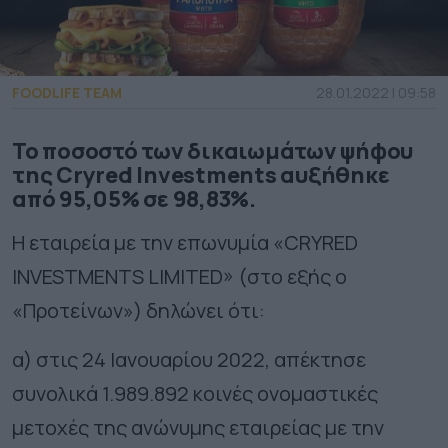
FOODLIFE TEAM
28.01.2022 | 09:58
Το ποσοστό των δικαιωμάτων ψήφου
της Cryred Investments αυξήθηκε
από 95,05% σε 98,83%.
Η εταιρεία με την επωνυμία «CRYRED
INVESTMENTS LIMITED» (στο εξής ο
«Προτείνων») δηλώνει ότι:
α) στις 24 Ιανουαρίου 2022, απέκτησε
συνολικά 1.989.892 κοινές ονομαστικές
μετοχές της ανώνυμης εταιρείας με την