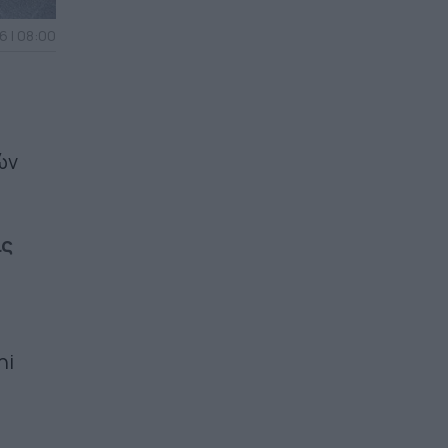
6 | 08:00
ών
ις
ni