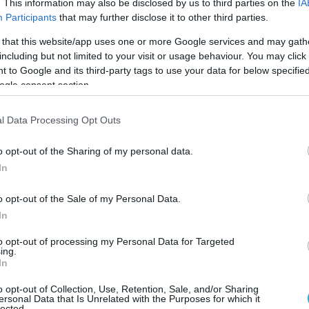
. This information may also be disclosed by us to third parties on the
IA
ι υψηλή ποιότητα.
Participants
that may further disclose it to other third parties.
 that this website/app uses one or more Google services and may gath
το πλαίσιο εκδήλωσης για θεσμικούς
including but not limited to your visit or usage behaviour. You may click 
προσώπους των μέσων μαζικής ενημέρωσης, εν
 to Google and its third-party tags to use your data for below specifi
ogle consent section.
πραγματοποίησαν η Πρέσβης των Ηνωμένων
uilfoyle
, ο
Melo
Hili
,
Developmental
Licencee
τη
l Data Processing Opt Outs
ης
Premier
Capital
, και ο
Vladimir
Janevski
,
Manag
o opt-out of the Sharing of my personal data.
In
ιών στην Ελλάδα,
Kimberly
Guilfoyle
, ανέφερε
:
o opt-out of the Sale of my Personal Data.
In
, τόσο χαρακτηριστικά αμερικανικά όσο η
σο άμεσα αναγνωρίσιμες όσο οι χρυσές αψίδες το
to opt-out of processing my Personal Data for Targeted
ing.
In
, η
McDonald
’
s
αποτελεί κομμάτι της καθημεριν
ήμερα, συνεχίζει να αναπτύσσεται στη χώρα. Γι
o opt-out of Collection, Use, Retention, Sale, and/or Sharing
ersonal Data that Is Unrelated with the Purposes for which it
lected.