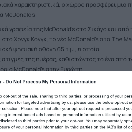
ιακά χαρακτηριστικά, ο χώρος προσφέρει μια π
α McDonald’s.
κά γραφεία της McDonald’s στο Σικάγο και από 
 στο Χονγκ Κονγκ, το νέο McDonald’s στο The Mal
ιακή ψηφιακή οθόνη 65 τ.μ., η οποία
στιγμές της ημέρας, καθιστώντας το ένα από τ
όρια McDonald’s στην Ευρώπη.
ραφή στα ελληνικά
r -
Do Not Process My Personal Information
δικό εστιατόριο McDonald’s στην Ελλάδα
με
to opt-out of the sale, sharing to third parties, or processing of your per
formation for targeted advertising by us, please use the below opt-out s
ογή που τιμά το όνομα
«ΜΑΚ»,
όπως ακριβώς τ
r selection. Please note that after your opt-out request is processed y
eing interest-based ads based on personal information utilized by us or
αναλωτές τα τελευταία 35 χρόνια
.
Ενώ, έχει τη
disclosed to third parties prior to your opt-out. You may separately opt-
.400 burgers την ώρα, προσφέροντας αγαπημένε
losure of your personal information by third parties on the IAB’s list of