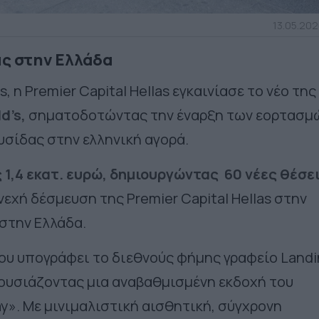
13.05.202
ας στην Ελλάδα
s, η Premier Capital Hellas εγκαινίασε το νέο της
d’s,
σηματοδοτώντας την έναρξη των εορτασμ
λυσίδας
στην ελληνική αγορά.
1,4 εκατ. ευρώ, δημιουργώντας 60 νέες θέσε
νεχή δέσμευση της
Premier
Capital
Hellas
στην
στην Ελλάδα.
ου υπογράφει το διεθνούς φήμης γραφείο Landi
αρουσιάζοντας μια αναβαθμισμένη εκδοχή του
Ray». Με μινιμαλιστική αισθητική, σύγχρονη