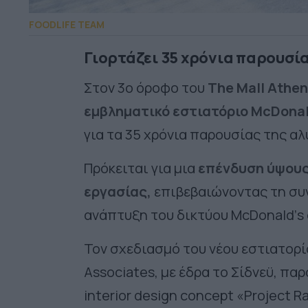
FOODLIFE TEAM
Γιορτάζει 35 χρόνια παρουσί
Στον 3ο όροφο του
The
Mall
Athen
εμβληματικό εστιατόριο McDonal
για τα 35 χρόνια παρουσίας της α
Πρόκειται για μια
επένδυση ύψους 
εργασίας,
επιβεβαιώνοντας τη συ
ανάπτυξη του δικτύου
McDonald
’
s
Τον σχεδιασμό του νέου εστιατορί
Associates, με έδρα το Σίδνεϋ, π
interior design concept «Project 