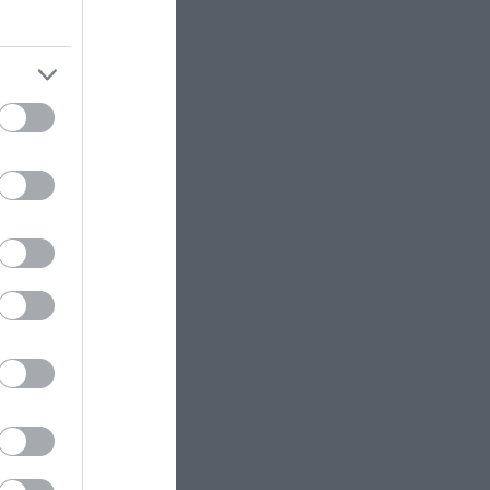
εσμα
θώς
υμε
 60
al
χει
ους
λεί