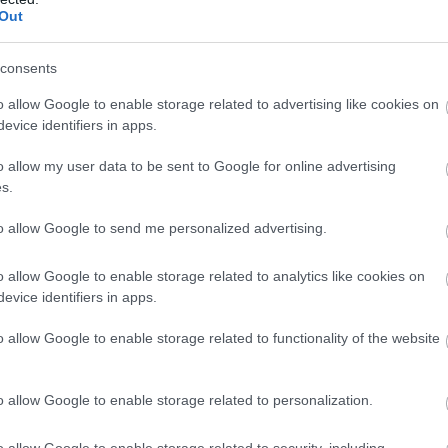
ναντά την ελληνική ευρηματικότητα, το αποτέλ
Out
consents
c
ee της McDonald’s στην Ελλάδα, δήλωσε:
«Κα
o allow Google to enable storage related to advertising like cookies on
ια παρουσίας στην Ελλάδα, αυτό το εστιατόριο
evice identifiers in apps.
ς για την ελληνική αγορά και τη σχέση που έχο
o allow my user data to be sent to Google for online advertising
s.
ές. Η επένδυση στο The Mall Athens, δημιουργεί
ι τη μακροπρόθεσμη δέσμευση της Premier Capit
to allow Google to send me personalized advertising.
ην Ελλάδα».
o allow Google to enable storage related to analytics like cookies on
evice identifiers in apps.
 Σύνταγμα το 1991 μέχρι σήμερα, η McDonald’s έ
o allow Google to enable storage related to functionality of the website
ημένα brands στη χώρα, παραμένοντας κοντά στ
 αναμνήσεις τους. Το νέο αυτό εστιατόριο αποτε
o allow Google to enable storage related to personalization.
 υπήρξαν μέρος αυτής της διαδρομής», δήλωσε ο
tor της Premier Capital Hellas.
o allow Google to enable storage related to security, including