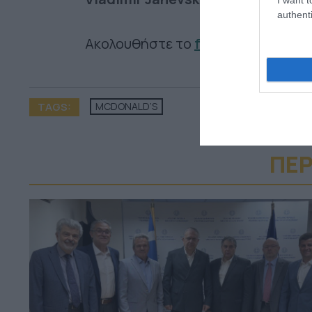
authenti
Ακολουθήστε το
foodlife.gr στο 
TAGS:
MCDONALD’S
ΠΕΡ