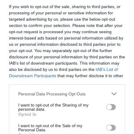
If you wish to opt-out of the sale, sharing to third parties, or
processing of your personal or sensitive information for
targeted advertising by us, please use the below opt-out
section to confirm your selection. Please note that after your
opt-out request is processed you may continue seeing
interest-based ads based on personal information utilized by
04.08.2026
us or personal information disclosed to third parties prior to
your opt-out. You may separately opt-out of the further
Σκλαβενίτης: Άνοιξε νέο κατάστημα στη
disclosure of your personal information by third parties on the
Σάμο
IAB’s list of downstream participants. This information may
also be disclosed by us to third parties on the
IAB’s List of
Downstream Participants
that may further disclose it to other
third parties.
Please note that this website/app uses one or more Google
Personal Data Processing Opt Outs
services and may gather and store information including but
not limited to your visit or usage behaviour. You may click to
I want to opt-out of the Sharing of my
personal data.
grant or deny consent to Google and its third-party tags to
Opted In
use your data for below specified purposes in below Google
consent section.
I want to opt-out of the Sale of my
Personal Data.