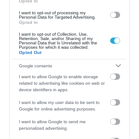
Opted In
04.08.2026
I want to opt-out of processing my
Personal Data for Targeted Advertising.
Efood: Άλμα 74,7% στον τζίρο της Go
Opted In
Delivery το 2025
I want to opt-out of Collection, Use,
Retention, Sale, and/or Sharing of my
Personal Data that Is Unrelated with the
Purposes for which it was collected.
Opted Out
Google consents
I want to allow Google to enable storage
related to advertising like cookies on web or
device identifiers in apps.
I want to allow my user data to be sent to
Google for online advertising purposes.
04.08.2026
I want to allow Google to send me
personalized advertising.
Latina: Η μπίρα που αλλάζει τον ρυθμό του
καλοκαιριού