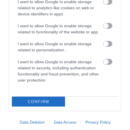
I want to allow Google to enable storage
related to analytics like cookies on web or
device identifiers in apps.
I want to allow Google to enable storage
related to functionality of the website or app.
I want to allow Google to enable storage
related to personalization.
I want to allow Google to enable storage
related to security, including authentication
functionality and fraud prevention, and other
user protection.
04.08.2026
Η Νικόλ Παυλοπούλου εντάσσεται στην
ομάδα των αθλητών που στηρίζει το φυσικό
CONFIRM
μεταλλικό νερό ΒΙΚΟΣ
Data Deletion
Data Access
Privacy Policy