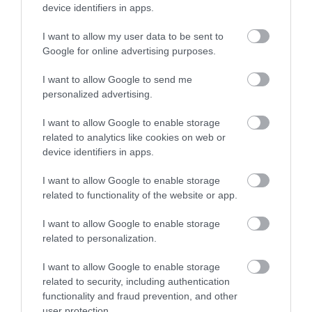
device identifiers in apps.
αντίστοιχη θυρίδα ανοίγει αυτόματα,
I want to allow my user data to be sent to
παραλαμβάνοντας την παραγγελία σας. Το
Google for online advertising purposes.
δέμα σας θα σας περιμένει στην θυρίδα
I want to allow Google to send me
μέχρι και 3 ημέρες από την παράδοσή του.
personalized advertising.
I want to allow Google to enable storage
Ακολουθήστε το
foodlife.gr στο Google
related to analytics like cookies on web or
device identifiers in apps.
News
και μάθετε πρώτοι όλες τις ειδήσεις
I want to allow Google to enable storage
related to functionality of the website or app.
TAGS:
BOX NOW
I want to allow Google to enable storage
related to personalization.
ΠΕΡΙΣΣΟΤΕΡA
I want to allow Google to enable storage
related to security, including authentication
functionality and fraud prevention, and other
user protection.