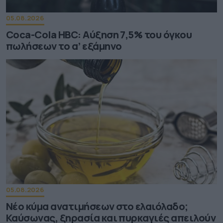
05.08.2026
Coca-Cola HBC: Aύξηση 7,5% του όγκου
πωλήσεων το α’ εξάμηνο
05.08.2026
Νέο κύμα ανατιμήσεων στο ελαιόλαδο;
Καύσωνας, ξηρασία και πυρκαγιές απειλούν