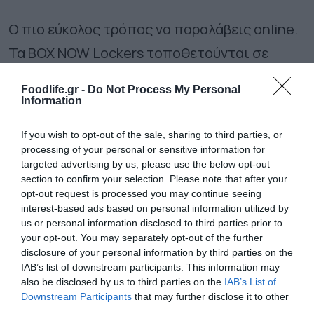
Ο πιο εύκολος τρόπος να παραλάβεις online.
Τα BOX NOW Lockers τοποθετούνται σε
εξωτερικούς, εύκολα προσβάσιμους 24/7
Foodlife.gr -
Do Not Process My Personal
χώρους και είναι φιλικά προς το περιβάλλον
Information
καθώς λειτουργούν αποκλειστικά με τη
If you wish to opt-out of the sale, sharing to third parties, or
χρήση ανανεώσιμων πηγών ενέργειας.
processing of your personal or sensitive information for
targeted advertising by us, please use the below opt-out
Πρόκειται για ένα έξυπνο μηχάνημα
section to confirm your selection. Please note that after your
παραλαβής δεμάτων που επιτρέπει την
opt-out request is processed you may continue seeing
interest-based ads based on personal information utilized by
παραλαβή των παραγγελιών εύκολα και
us or personal information disclosed to third parties prior to
your opt-out. You may separately opt-out of the further
γρήγορα. Συγκεκριμένα, ακολουθείτε τη
disclosure of your personal information by third parties on the
συνηθισμένη διαδικασία παραγγελίας σε ένα
IAB’s list of downstream participants. This information may
also be disclosed by us to third parties on the
IAB’s List of
e-shop, όμως κατά την ολοκλήρωση
Downstream Participants
that may further disclose it to other
third parties.