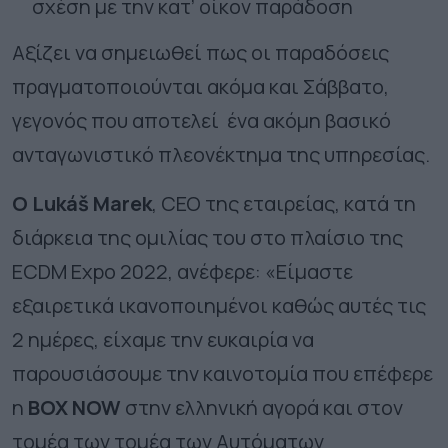
σχέση με την κατ’ οίκον παράδοση
Αξίζει να σημειωθεί πως οι παραδόσεις
πραγματοποιούνται ακόμα και Σάββατο,
γεγονός που αποτελεί ένα ακόμη βασικό
ανταγωνιστικό πλεονέκτημα της υπηρεσίας.
Ο Lukáš Marek
, CEO της εταιρείας
, κατά τη
διάρκεια της ομιλίας του στο πλαίσιο της
ECDM Expo 2022, ανέφερε: «Είμαστε
εξαιρετικά ικανοποιημένοι καθώς αυτές τις
2 ημέρες, είχαμε την ευκαιρία να
παρουσιάσουμε την καινοτομία που επέφερε
η
BOX
NOW
στην ελληνική αγορά και στον
τομέα των τομέα των Αυτόματων