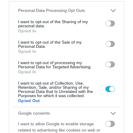
επιλέγετε ως μέσο παράδοσης την επιλογή
«Παράδοση από Θυρίδα BOX NOW» και στη
Please note that this website/app uses one or more Google
Personal Data Processing Opt Outs
services and may gather and store information including but
συνέχεια το επιθυμητό Αυτόματο Μηχάνημα
not limited to your visit or usage behaviour. You may click to
I want to opt-out of the Sharing of my
personal data.
grant or deny consent to Google and its third-party tags to
Παραλαβής Δεμάτων που σας εξυπηρετεί.
Opted In
use your data for below specified purposes in below Google
Μέσα στις επόμενες 24 ώρες η παραγγελία
consent section.
I want to opt-out of the Sale of my
Personal Data.
παραδίδεται στο επιλεγμένο Αυτόματο
Opted In
Μηχάνημα Παραλαβής Δεμάτων, και τότε
I want to opt-out of processing my
Personal Data for Targeted Advertising.
λαμβάνετε ένα SMS το οποίο σας δίνει τον
Opted In
κωδικό PIN για το άνοιγμα της θυρίδας
I want to opt-out of Collection, Use,
Retention, Sale, and/or Sharing of my
καθώς και οδηγίες προς το επιλεγμένο BOX
Personal Data that Is Unrelated with the
Purposes for which it was collected.
NOW Locker. Έτσι, πηγαίνοντας
Opted Out
οποιαδήποτε στιγμή της ημέρας στο
Google consents
Αυτόματο Μηχάνημα Παραλαβής Δεμάτων,
I want to allow Google to enable storage
related to advertising like cookies on web or
καταχωρείτε στο μηχάνημα το PIN και η