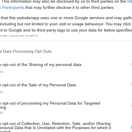
. This information may also be disclosed by us to third parties on the
IA
Participants
that may further disclose it to other third parties.
α που προκαλούν οι καύσωνες. Κανονικά τα αμπ
 that this website/app uses one or more Google services and may gath
ά μακριά στο έδαφος με τις βαθιές ρίζες τους.
including but not limited to your visit or usage behaviour. You may click 
 to Google and its third-party tags to use your data for below specifi
ες έχουν στεγνώσει εντελώς, ειδικά στη νότια
ogle consent section.
ει τα φύλλα του και τα σταφύλια σταματούν να
l Data Processing Opt Outs
o opt-out of the Sharing of my personal data.
ι η ποσότητα του κρασιού που μπορούμε να
In
 μέρη της Γαλλίας όπου δεν έχουν ξεκινήσει τη
o opt-out of the Sale of my Personal Data.
ταγόνες βροχής για να αλλάξουμε την κατάστασ
In
τι οι συγκομιδές όπως αυτή γίνονται ο κανόνας.
to opt-out of processing my Personal Data for Targeted
ing.
σει συστηματικά την παραγωγή κρασιού από το
In
ιδικός στην αμπελοκαλλιέργεια στο γαλλικό
o opt-out of Collection, Use, Retention, Sale, and/or Sharing
ersonal Data that Is Unrelated with the Purposes for which it
AE. «Αυτή τη φορά είχαμε χαλάζι, καύσωνες και
lected.