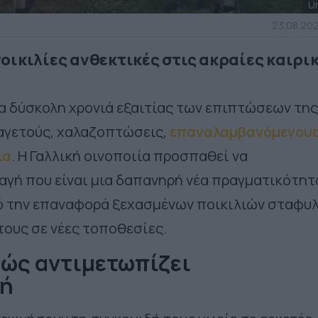
U
23.08.202
οικιλίες ανθεκτικές στις ακραίες καιρι
ια δύσκολη χρονιά εξαιτίας των επιπτώσεων της
παγετούς, χαλαζοπτώσεις,
επαναλαμβανόμενου
ία
. Η Γαλλική οινοποιία προσπαθεί να
αγή που είναι μια δαπανηρή νέα πραγματικότητ
πό την επαναφορά ξεχασμένων ποικιλιών σταφυ
ους σε νέες τοποθεσίες.
Πώς αντιμετωπίζει
γή