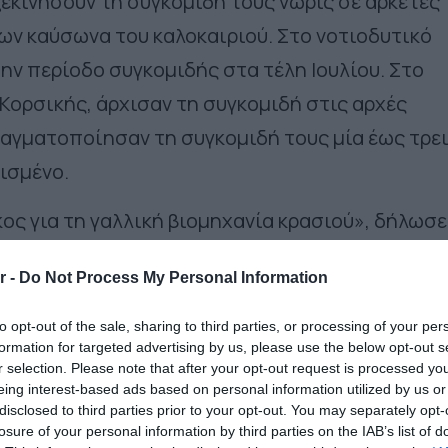
εκινήσουν τη συγκομιδή τους νωρίς σε αρκετές
ων καύσωνα του καλοκαιριού. Στο νοτιοδυτικό
ην περίοδο συγκομιδής στα τέλη Ιουλίου. Στο
 Κορσικής, άρχισαν τη συγκομιδή στις αρχές
ραγματοποίησαν τη συγκομιδή τους μία έως τρε
ισμένο.
ος για τη γαλλική βιομηχανία κρασιού», δήλωσε
νστιτούτο Οίνου και Αμπέλου. «Η ζέστη κάνει τα
r -
Do Not Process My Personal Information
μάζουν πολύ νωρίς στις περισσότερες περιοχές.
όνο να αναπτυχθούν».
to opt-out of the sale, sharing to third parties, or processing of your per
formation for targeted advertising by us, please use the below opt-out s
ει επίσης την οξύτητα του κρασιού και αυξάνει
r selection. Please note that after your opt-out request is processed y
eing interest-based ads based on personal information utilized by us or
σε ο Audeguin. «Έτσι, όλη η ισορροπία
disclosed to third parties prior to your opt-out. You may separately opt-
losure of your personal information by third parties on the IAB’s list of