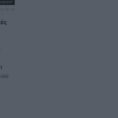
nsplash
2 | 16:45
κές
ς
α
λιού