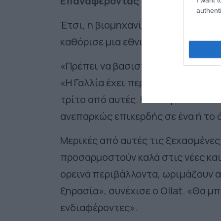
Επαναφέροντας ξεχασμένες ποικ
authenti
Έτσι, η βιομηχανία κρασιού προσπ
καθόρισε μια εθνική στρατηγική 
«Πρέπει να βασιστούμε στην τεράστ
«Η Γαλλία έχει περίπου 400 ποικιλ
τρίτο από αυτές. Η συντριπτική π
ανεπαρκώς επικερδής σε ένα ή το 
Μερικές από αυτές τις ξεχασμένε
προσαρμοστούν καλά στις νέες καιρ
ορεινά περιβάλλοντα, ωριμάζουν α
ξηρασία», συνέχισε ο Ollat. «Θα 
ενδιαφέροντες».