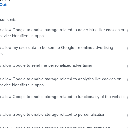
Out
υνέπειες της υπερθέρμανσης του πλανήτη».
consents
ροφική. Η οινοβιομηχανία της Γαλλίας χρειάστη
o allow Google to enable storage related to advertising like cookies on
ωνα που ακολουθήθηκε από παγετό το 2021, ο
evice identifiers in apps.
θμό αμπελιών. Οι έντονες βροχοπτώσεις
o allow my user data to be sent to Google for online advertising
το ωίδιο που κατατρώει τα φυτά. Ομοίως, το 2
s.
ές λόγω μιας ιστορικά ζεστής άνοιξης. «Αυτά 
to allow Google to send me personalized advertising.
ναληφθούν», είπε ο Ollat.
o allow Google to enable storage related to analytics like cookies on
δή σταφυλιών γίνεται τρεις εβδομάδες νωρίτερα
evice identifiers in apps.
υπάρχουν πολλά που πρέπει να χαθούν τόσο
o allow Google to enable storage related to functionality of the website
οι εξαγωγές κρασιού και οινοπνευματωδών ποτώ
 ευρώ στη γαλλική οικονομία το 2021.
o allow Google to enable storage related to personalization.
o allow Google to enable storage related to security, including