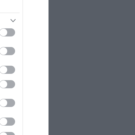
κε
020
τα
ν