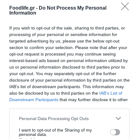
Foodlife.gr -
Do Not Process My Personal
07.08.2026
Information
Πληθωρισμός: Μειώθηκε τον Ιούλιο στο
If you wish to opt-out of the sale, sharing to third parties, or
3,4% – «Καίνε» οι τιμές στα κρέατα
processing of your personal or sensitive information for
targeted advertising by us, please use the below opt-out
section to confirm your selection. Please note that after your
opt-out request is processed you may continue seeing
interest-based ads based on personal information utilized by
us or personal information disclosed to third parties prior to
your opt-out. You may separately opt-out of the further
disclosure of your personal information by third parties on the
IAB’s list of downstream participants. This information may
also be disclosed by us to third parties on the
IAB’s List of
Downstream Participants
that may further disclose it to other
third parties.
Please note that this website/app uses one or more Google
Personal Data Processing Opt Outs
07.08.2026
services and may gather and store information including but
Κάρτα Αγρότη: Τι αλλάζει από τις 28
not limited to your visit or usage behaviour. You may click to
I want to opt-out of the Sharing of my
personal data.
Αυγούστου – Πώς θα ενεργοποιείται
grant or deny consent to Google and its third-party tags to