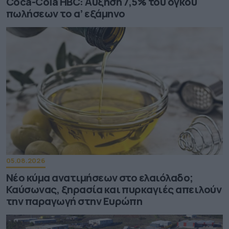
Coca-Cola HBC: Aύξηση 7,5% του όγκου
πωλήσεων το α’ εξάμηνο
05.08.2026
Νέο κύμα ανατιμήσεων στο ελαιόλαδο;
Καύσωνας, ξηρασία και πυρκαγιές απειλούν
την παραγωγή στην Ευρώπη