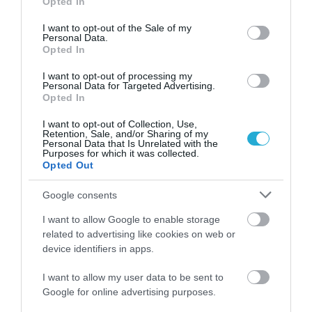
Opted In
use your data for below specified purposes in below Google
consent section.
I want to opt-out of the Sale of my
Personal Data.
Opted In
I want to opt-out of processing my
Personal Data for Targeted Advertising.
Opted In
I want to opt-out of Collection, Use,
Retention, Sale, and/or Sharing of my
Personal Data that Is Unrelated with the
Purposes for which it was collected.
Opted Out
Google consents
07.08.2026
Πώς αμείβονται όσοι εργαστούν τον
I want to allow Google to enable storage
Δεκαπενταύγουστο
related to advertising like cookies on web or
device identifiers in apps.
I want to allow my user data to be sent to
Google for online advertising purposes.