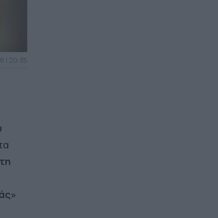
6 | 20:35
ύ
τα
τη
ιάς»