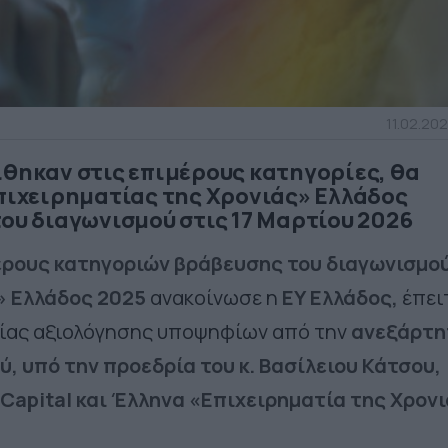
11.02.202
ίθηκαν στις επιμέρους κατηγορίες, θα
Επιχειρηματίας της Χρονιάς» Ελλάδος
του διαγωνισμού στις 17 Μαρτίου 2026
έρους κατηγοριών βράβευσης
του διαγωνισμο
» Ελλάδος 2025
ανακοίνωσε η
EY
Ελλάδος,
έπει
σίας αξιολόγησης υποψηφίων από την
ανεξάρτη
, υπό την προεδρία του κ.
Βασίλειου Κάτσου
,
Capital
και Έλληνα «Επιχειρηματία της Χρον