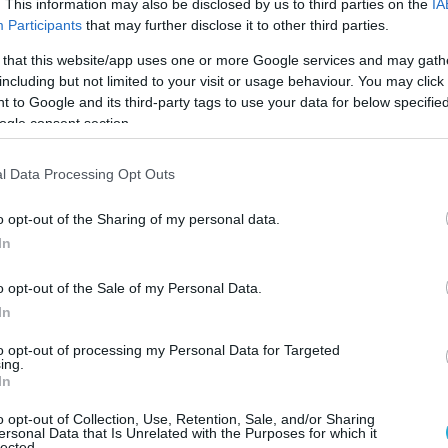
λάδα
στον παγκόσμιο διαγωνισμό
EY World
. This information may also be disclosed by us to third parties on the
IA
Participants
that may further disclose it to other third parties.
θα πραγματοποιηθεί στο Μόντε Κάρλο τον Μάιο 
 that this website/app uses one or more Google services and may gath
including but not limited to your visit or usage behaviour. You may click 
 to Google and its third-party tags to use your data for below specifi
θύνων Σύμβουλος της ΕΥ Ελλάδος,
δήλωσε
ogle consent section.
 διαγωνισμό – τον δέκατο στην ιστορία του
l Data Processing Opt Outs
αναδείξουμε ανθρώπους δημιουργικούς, που
o opt-out of the Sharing of my personal data.
 την ευκαιρία σε ανάπτυξη, και τη συγκυρία σε
In
ητές του διαγωνισμού, αντιπροσωπεύουν ακριβώ
o opt-out of the Sale of my Personal Data.
ε ένας τους, φέρνει και μία ιστορία οράματος,
In
νευραλγικούς για την ελληνική οικονομία, με
to opt-out of processing my Personal Data for Targeted
ην κοινωνία. Θα ήθελα να τους συγχαρώ και να
ing.
In
επιχειρηματίες που μοιράζονται το ίδιο όραμα
o opt-out of Collection, Use, Retention, Sale, and/or Sharing
υστούν και να συνεχίσουν να διαμορφώνουν το
ersonal Data that Is Unrelated with the Purposes for which it
lected.