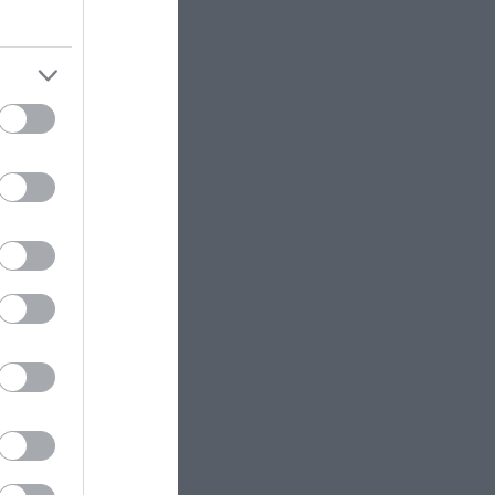
ΣΙ
ουν
 το
κού