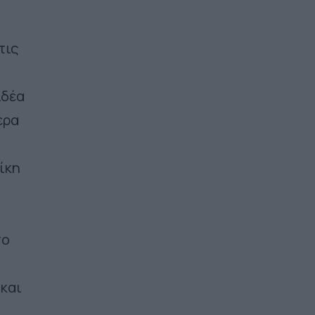
τις
ιδέα
ερα
ο
ίκη
πο
 και