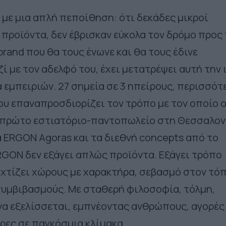
 με μια απλή πεποίθηση: ότι δεκάδες μικροί
προϊόντα, δεν έβρισκαν εύκολα τον δρόμο προς 
rand που θα τους ένωνε και θα τους έδινε
 με τον αδελφό του, έχει μετατρέψει αυτή την 
εμπειριών. 27 σημεία σε 3 ηπείρους, περισσότ
που επαναπροσδιορίζει τον τρόπο με τον οποίο 
ο πρώτο εστιατόριο-παντοπωλείο στη Θεσσαλον
α ERGON Agoras και τα διεθνή concepts από το
RGON δεν εξάγει απλώς προϊόντα. Εξάγει τρόπο
 χτίζει χώρους με χαρακτήρα, σεβασμό στον τό
συμβιβασμούς. Με σταθερή φιλοσοφία, τόλμη,
 να εξελίσσεται, εμπνέοντας ανθρώπους, αγορές
ρες σε παγκόσμια κλίμακα.