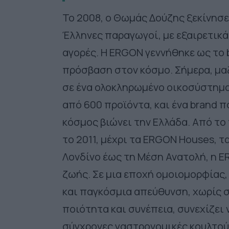
Το 2008, ο Θωμάς Δούζης ξεκίνησε
Έλληνες παραγωγοί, με εξαιρετικά 
αγορές. Η ERGON γεννήθηκε ως το b
πρόσβαση στον κόσμο. Σήμερα, μαζί
σε ένα ολοκληρωμένο οικοσύστημα 
από 600 προϊόντα, και ένα brand 
κόσμος βιώνει την Ελλάδα. Από τ
το 2011, μέχρι τα ERGON Houses, τ
Λονδίνο έως τη Μέση Ανατολή, η E
ζωής. Σε μια εποχή ομοιομορφίας,
και παγκόσμια απεύθυνση, χωρίς 
ποιότητα και συνέπεια, συνεχίζει
σύγχρονες γαστρονομικές κουλτού