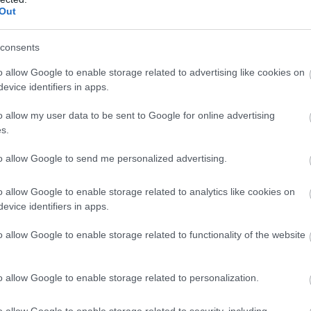
Out
ικητών
consents
o allow Google to enable storage related to advertising like cookies on
ικότητας:
Ανδρέας Δημητρίου – Πρόεδρος, ΑΠ
evice identifiers in apps.
o allow my user data to be sent to Google for online advertising
s.
ου και του ΑΠΣΙ ΠΙΝΔΟΣ αναδεικνύει πώς η
τα και το ισχυρό brand, μπορούν να λειτουργήσ
to allow Google to send me personalized advertising.
ιακής ανθεκτικότητας και βιώσιμης ανάπτυξης
o allow Google to enable storage related to analytics like cookies on
 εντάχθηκε στον συνεταιρισμό το 1996 και, από
evice identifiers in apps.
δρία του, ηγείται ενός ολοκληρωμένου στρατηγι
o allow Google to enable storage related to functionality of the website
ελίχθηκε από έναν παραδοσιακό αγροτικό
ετοποιημένο, ενεργειακά αυτόνομο και
o allow Google to enable storage related to personalization.
μό, συνδυάζοντας υψηλή οικονομική
o allow Google to enable storage related to security, including