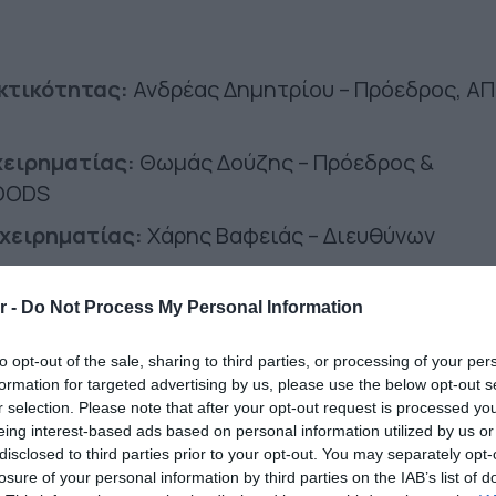
κτικότητας:
Ανδρέας Δημητρίου – Πρόεδρος, ΑΠ
χειρηματίας
:
Θωμάς Δούζης – Πρόεδρος &
OODS
χειρηματίας
:
Χάρης Βαφειάς – Διευθύνων
Ευάγγελος Γεροβασιλείου – Διευθύνων Σύμβουλος
r -
Do Not Process My Personal Information
to opt-out of the sale, sharing to third parties, or processing of your per
formation for targeted advertising by us, please use the below opt-out s
ν στις επιμέρους κατηγορίες, θα διεκδικήσουν
r selection. Please note that after your opt-out request is processed y
Χρονιάς» Ελλάδος 2025,
στην
Τελετή
eing interest-based ads based on personal information utilized by us or
disclosed to third parties prior to your opt-out. You may separately opt-
 θα πραγματοποιηθεί στις
17 Μαρτίου 2026
.
O
losure of your personal information by third parties on the IAB’s list of