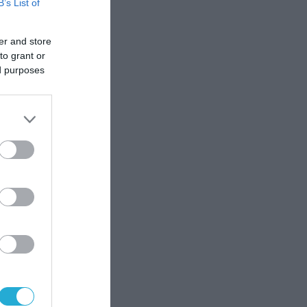
B’s List of
του
er and store
to grant or
ed purposes
ς
 για