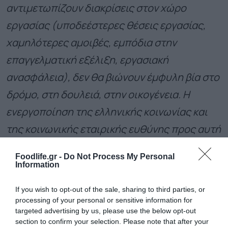
αντιμετωπίζουν διακρίσεις στον χώρο
εργασίας (υποδεέστερες θέσεις εργασίας,
χαμηλότερες αμοιβές, εμπόδια στην
επαγγελματική εξέλιξη, εργασιακή
ανασφάλεια), δεν θα βιώνουν έμφυλη βία στο
δρόμο, στη δουλειά, στην οικογένεια. Η
ενεργοποίηση της ελληνικής κοινωνίας και
της κοινωνικής εταιρικής ευθύνης προς αυτή
την κατεύθυνση είναι κρίσιμη παράμετρος.
Foodlife.gr -
Do Not Process My Personal
Σε αυτό το πλαίσιο η πρωτοβουλία της
Information
ELBISCO σε συνεργασία με το Κέντρο ΔΙΟΤΙΜΑ
If you wish to opt-out of the sale, sharing to third parties, or
συμβάλει στην ενδυνάμωση των γυναικών για
processing of your personal or sensitive information for
targeted advertising by us, please use the below opt-out
να διεκδικήσουν τη θέση που τους αναλογεί
section to confirm your selection. Please note that after your