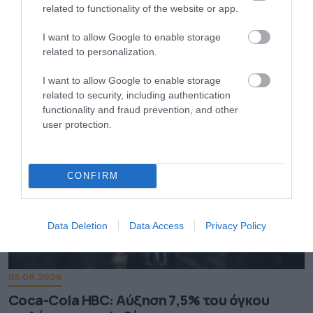
related to functionality of the website or app.
06.08.2026
I want to allow Google to enable storage
related to personalization.
Τα τρία προϊόντα που ξεχωρίζουν στις
ελληνικές εξαγωγές τροφίμων
I want to allow Google to enable storage
related to security, including authentication
functionality and fraud prevention, and other
user protection.
CONFIRM
Data Deletion
Data Access
Privacy Policy
05.08.2026
Coca-Cola HBC: Aύξηση 7,5% του όγκου