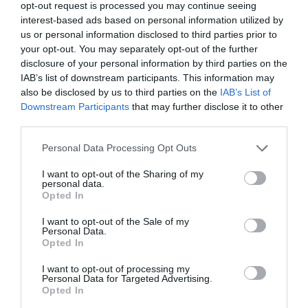
στην κοινωνία, την πολιτική, τον πολιτισμό,
opt-out request is processed you may continue seeing
interest-based ads based on personal information utilized by
την οικονομία».
us or personal information disclosed to third parties prior to
your opt-out. You may separately opt-out of the further
disclosure of your personal information by third parties on the
Ακολουθήστε το
foodlife.gr στο Google
IAB’s list of downstream participants. This information may
also be disclosed by us to third parties on the
IAB’s List of
News
και μάθετε πρώτοι όλες τις ειδήσεις
Downstream Participants
that may further disclose it to other
third parties.
Please note that this website/app uses one or more Google
Personal Data Processing Opt Outs
TAGS:
ELITE
ΓΥΝΑΙΚΕΣ
ΕΝΔΥΝΑΜΩΣΗ
services and may gather and store information including but
not limited to your visit or usage behaviour. You may click to
I want to opt-out of the Sharing of my
personal data.
grant or deny consent to Google and its third-party tags to
Opted In
ΠΕΡΙΣΣΟΤΕΡA
use your data for below specified purposes in below Google
consent section.
I want to opt-out of the Sale of my
Personal Data.
Opted In
I want to opt-out of processing my
Personal Data for Targeted Advertising.
Opted In