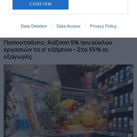
CONFIRM
Data Deletion
Data Access
Privacy Policy
05.08.2026
Παπουτσάνης: Αύξηση 5% του κύκλου
εργασιών το α’ εξάμηνο – Στο 55% οι
εξαγωγές