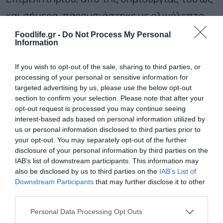
και σήμερα, παρουσιάστηκε με ολιγόλεπτο
βίντεο και αναφορές στα σημεία κλειδιά της
Foodlife.gr -
Do Not Process My Personal
Information
διαδρομής του. Το Ε.Β.Ε.Π., συμβάλλοντας
στην πολιτιστική αναβάθμιση της πόλης του
If you wish to opt-out of the sale, sharing to third parties, or
processing of your personal or sensitive information for
Πειραιά, στήριξε τη δημιουργία του
targeted advertising by us, please use the below opt-out
ντοκιμαντέρ με θέμα «Διαδρομές με τα
section to confirm your selection. Please note that after your
opt-out request is processed you may continue seeing
Αγάλματα, τις Προτομές και τα Μνημεία του
interest-based ads based on personal information utilized by
us or personal information disclosed to third parties prior to
Πειραιά», το οποίο και παρουσιάστηκε
your opt-out. You may separately opt-out of the further
κλείνοντας την εκδήλωση μέσα σε κλίμα
disclosure of your personal information by third parties on the
IAB’s list of downstream participants. This information may
ιδιαίτερα εορταστικό, στο οποίο συνέβαλε
also be disclosed by us to third parties on the
IAB’s List of
Downstream Participants
that may further disclose it to other
το μουσικό διάλειμμα των τενόρων «
The
third parties.
Three
Tenors
Project
», που συνόδευσε στο
Please note that this website/app uses one or more Google
Personal Data Processing Opt Outs
πιάνο ο μαέστρος, Βενιαμίν
services and may gather and store information including but