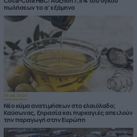
Coca-Cola HBC: Aύξηση 7,5% του όγκου
πωλήσεων το α’ εξάμηνο
05.08.2026
Νέο κύμα ανατιμήσεων στο ελαιόλαδο;
Καύσωνας, ξηρασία και πυρκαγιές απειλούν
την παραγωγή στην Ευρώπη