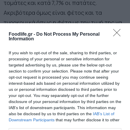
τομάτες και κατά 7,7% οι πατάτες.
Ακριβότερα όμως είναι φέτος και τα
τυροκομικά όπως η φέτα με την τιμή της να
έχει αυξηθεί κατά 24%.
Foodlife.gr -
Do Not Process My Personal
Information
Ακολουθήστε το
foodlife.gr στο Google
If you wish to opt-out of the sale, sharing to third parties, or
processing of your personal or sensitive information for
News
και μάθετε πρώτοι όλες τις ειδήσεις
targeted advertising by us, please use the below opt-out
section to confirm your selection. Please note that after your
opt-out request is processed you may continue seeing
TAGS:
ΚΟΣΤΟΣ
ΧΡΙΣΤΟΥΓΕΝΝΙΑΤΙΚΟ ΤΡΑΠΕΖΙ
interest-based ads based on personal information utilized by
us or personal information disclosed to third parties prior to
your opt-out. You may separately opt-out of the further
disclosure of your personal information by third parties on the
ΠΕΡΙΣΣΟΤΕΡA
IAB’s list of downstream participants. This information may
also be disclosed by us to third parties on the
IAB’s List of
Downstream Participants
that may further disclose it to other
third parties.