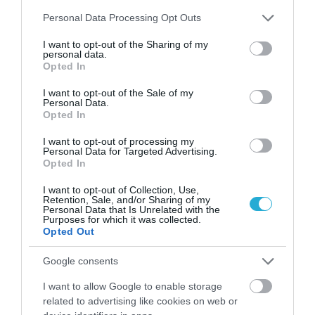
Please note that this website/app uses one or more Google
Personal Data Processing Opt Outs
services and may gather and store information including but
not limited to your visit or usage behaviour. You may click to
I want to opt-out of the Sharing of my
personal data.
grant or deny consent to Google and its third-party tags to
Opted In
use your data for below specified purposes in below Google
consent section.
I want to opt-out of the Sale of my
Personal Data.
Opted In
I want to opt-out of processing my
Personal Data for Targeted Advertising.
08.08.2026
Opted In
ΕΛΓΕΚΑ: Προληπτική ανάκληση μαρμελάδας
I want to opt-out of Collection, Use,
– Κίνδυνος θραύσης στη γυάλινη
Retention, Sale, and/or Sharing of my
Personal Data that Is Unrelated with the
συσκευασία
Purposes for which it was collected.
Opted Out
Google consents
I want to allow Google to enable storage
related to advertising like cookies on web or