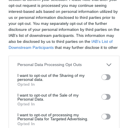
opt-out request is processed you may continue seeing
interest-based ads based on personal information utilized by
us or personal information disclosed to third parties prior to
your opt-out. You may separately opt-out of the further
disclosure of your personal information by third parties on the
IAB’s list of downstream participants. This information may
also be disclosed by us to third parties on the
IAB’s List of
05.08.2026
Downstream Participants
that may further disclose it to other
Παπουτσάνης: Αύξηση 5% του κύκλου
third parties.
εργασιών το α’ εξάμηνο – Στο 55% οι
Please note that this website/app uses one or more Google
Personal Data Processing Opt Outs
εξαγωγές
services and may gather and store information including but
not limited to your visit or usage behaviour. You may click to
I want to opt-out of the Sharing of my
personal data.
grant or deny consent to Google and its third-party tags to
Opted In
use your data for below specified purposes in below Google
consent section.
I want to opt-out of the Sale of my
Personal Data.
Opted In
I want to opt-out of processing my
Personal Data for Targeted Advertising.
Opted In