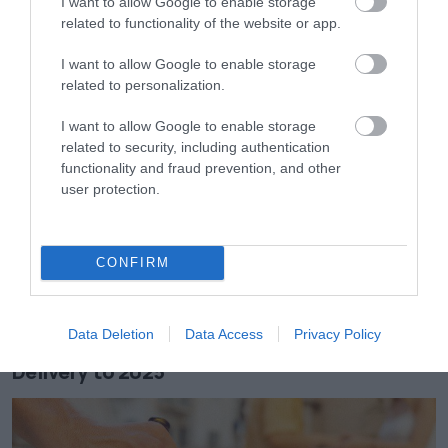
Σκλαβενίτης: Άνοιξε νέο κατάστημα στη
I want to allow Google to enable storage
Σάμο
related to functionality of the website or app.
I want to allow Google to enable storage
related to personalization.
I want to allow Google to enable storage
related to security, including authentication
functionality and fraud prevention, and other
user protection.
CONFIRM
04.08.2026
Data Deletion
Data Access
Privacy Policy
Efood: Άλμα 74,7% στον τζίρο της Go
Delivery το 2025