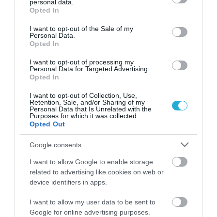
personal data.
υφίσταται εμπράγματη εξασφάλιση, τότε τη
grant or deny consent to Google and its third-party tags to
Opted In
use your data for below specified purposes in below Google
Τράπεζα θα προτείνει υψηλό κούρεμα τόκων
consent section.
I want to opt-out of the Sale of my
Personal Data.
και κεφαλαίου. Η επιμήκυνση της διάρκειας
Opted In
εξαρτάται την ηλικία του δανειολήπτη και
I want to opt-out of processing my
Personal Data for Targeted Advertising.
φτάνει έως 25 έτη, χωρίς να υπερβαίνει το
Opted In
χρονικό της διάστημα το 80ό έτος του
I want to opt-out of Collection, Use,
Retention, Sale, and/or Sharing of my
δανειολήπτη, εκτός κι αν υπάρχει
Personal Data that Is Unrelated with the
Purposes for which it was collected.
μικρότερος ηλικιακά εγγυητής.
Opted Out
Σε κάθε περίπτωση, θα πρέπει να γίνει
Google consents
σαφές ότι είναι η κατάλληλη περίοδος για τη
I want to allow Google to enable storage
related to advertising like cookies on web or
ρύθμιση των δανείων, καθώς παράλληλα
device identifiers in apps.
τρέχουν και οι 240-420 δόσεις για τη
I want to allow my user data to be sent to
ρύθμιση όλων των οφειλών με τον Ν.
Google for online advertising purposes.