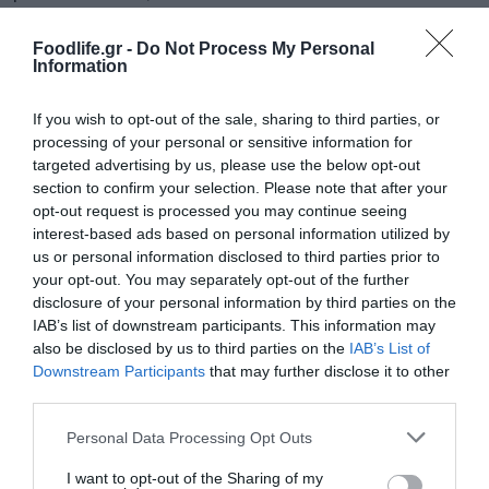
Β) Μακροπρόθεσμα προγράμματα με
Foodlife.gr -
Do Not Process My Personal
Information
επιμήκυνση και διαγραφή τόκων και
κεφαλαίου.
If you wish to opt-out of the sale, sharing to third parties, or
processing of your personal or sensitive information for
targeted advertising by us, please use the below opt-out
Οι μακροπρόθεσμες λύσεις συνίστανται σε
section to confirm your selection. Please note that after your
μια μόνιμη ρύθμιση του δανείου είτε με
opt-out request is processed you may continue seeing
interest-based ads based on personal information utilized by
επιμήκυνσή της λήξης του και καταβολή
us or personal information disclosed to third parties prior to
μικρότερης δόσης ή διαγραφή τόκων ή και
your opt-out. You may separately opt-out of the further
disclosure of your personal information by third parties on the
κεφαλαίου. Το ποσοστό διαγραφής
IAB’s list of downstream participants. This information may
also be disclosed by us to third parties on the
IAB’s List of
εξαρτάται από την ύπαρξη εμπράγματης
Downstream Participants
that may further disclose it to other
εξασφάλισης, καθώς η Τράπεζα υπολογίζει
third parties.
την εμπορική αξία του ακινήτου για να κάνει
Please note that this website/app uses one or more Google
Personal Data Processing Opt Outs
services and may gather and store information including but
την πρόταση. Σε περιπτώσεις που δεν
not limited to your visit or usage behaviour. You may click to
I want to opt-out of the Sharing of my