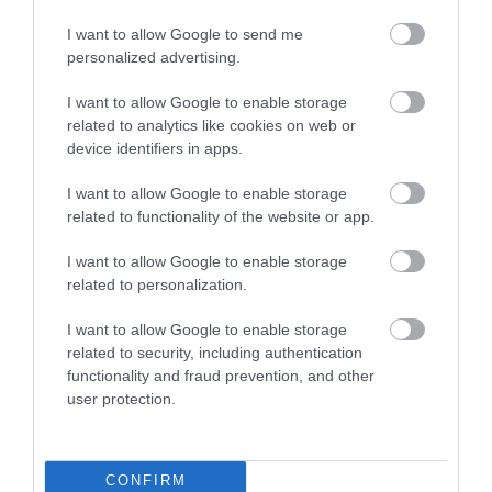
4738/2020 και ο νέος πτωχευτικός κώδικας.
I want to allow Google to send me
personalized advertising.
Ακολουθήστε το
foodlife.gr στο Google
I want to allow Google to enable storage
related to analytics like cookies on web or
News
και μάθετε πρώτοι όλες τις ειδήσεις
device identifiers in apps.
I want to allow Google to enable storage
ΠΕΡΙΣΣΟΤΕΡA
related to functionality of the website or app.
I want to allow Google to enable storage
related to personalization.
I want to allow Google to enable storage
related to security, including authentication
functionality and fraud prevention, and other
user protection.
CONFIRM