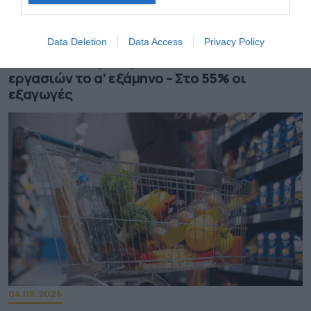
05.08.2026
Data Deletion
Data Access
Privacy Policy
Παπουτσάνης: Αύξηση 5% του κύκλου
εργασιών το α’ εξάμηνο – Στο 55% οι
εξαγωγές
04.08.2026