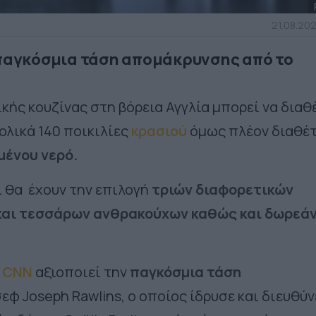
21.08.202
 παγκόσμια τάση απομάκρυνσης από το
ικής κουζίνας στη βόρεια Αγγλία μπορεί να διαθ
ολικά 140 ποικιλίες
κρασιού
όμως πλέον διαθέτ
μένου νερό.
ι θα έχουν την επιλογή
τριών διαφορετικών
και τεσσάρων ανθρακούχων καθώς και δωρεά
ο CNN
αξιοποιεί την
παγκόσμια τάση
σεφ Joseph Rawlins, ο οποίος ίδρυσε και διευθύν