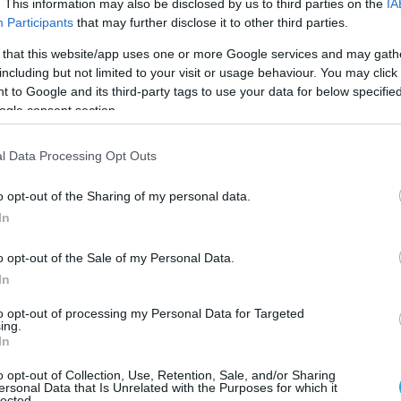
να από τα λίγα στον κόσμο.
. This information may also be disclosed by us to third parties on the
IA
Participants
that may further disclose it to other third parties.
ιλαμβάνει μια ποικιλία από όλη την Ευρώπη,
 that this website/app uses one or more Google services and may gath
including but not limited to your visit or usage behaviour. You may click 
ς, της Γαλλίας, της Ισπανίας και της Πορτογαλ
 to Google and its third-party tags to use your data for below specifi
για ένα μεγάλο μπουκάλι της μάρκας Crag κια
ogle consent section.
 για το The Palace of Vidago, ένα πορτογαλικό
l Data Processing Opt Outs
o opt-out of the Sharing of my personal data.
είναι επίσης σημαντικός,
είπε ο Rawlins. «Το
In
υ με πάγο και μια φέτα λεμόνι. Το νερό είναι 
o opt-out of the Sale of my Personal Data.
τώνει όλη τη γεύση».
In
to opt-out of processing my Personal Data for Targeted
ώνες «άλλη διάσταση», πρόσθεσε, σημειώνοντας
ing.
In
ο τώρα».
o opt-out of Collection, Use, Retention, Sale, and/or Sharing
ersonal Data that Is Unrelated with the Purposes for which it
lected.