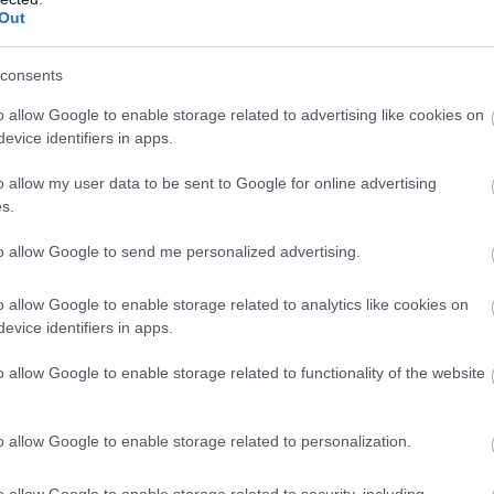
Out
 εστιατόριο οι κρατήσεις που… δεν εμφανίζοντ
consents
Google News
και μάθετε πρώτοι όλες τις ειδήσει
o allow Google to enable storage related to advertising like cookies on
evice identifiers in apps.
o allow my user data to be sent to Google for online advertising
s.
to allow Google to send me personalized advertising.
ΙΣΣΟΤΕΡA
o allow Google to enable storage related to analytics like cookies on
evice identifiers in apps.
o allow Google to enable storage related to functionality of the website
o allow Google to enable storage related to personalization.
o allow Google to enable storage related to security, including