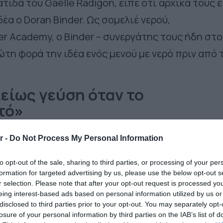
τιδά του Gaëlle Radigon, είπε ότι αρχικά τους ε
έα ο Doran Binder. Ως σομελιέ νερού,
r Academy, ο Binder – συνεργάτης τους ήδη στο
ώτη φορά την ιδέα ενός μενού με νερό πριν από 
λείως γεύση όταν το
τό
»
ν αρχή γέλασαν με την ιδέα. Όμως, ύστερα από μ
r -
Do Not Process My Personal Information
υ
Binder
, πείστηκαν. «
Το νερό αλλάζει τελείως
to opt-out of the sale, sharing to third parties, or processing of your per
ητό – ακριβώς όπως το κρασί»
, σημείωσε ο
formation for targeted advertising by us, please use the below opt-out s
r selection. Please note that after your opt-out request is processed y
eing interest-based ads based on personal information utilized by us or
disclosed to third parties prior to your opt-out. You may separately opt-
 εστιατόριο στη Βρετανία που προσφέρει μενού
losure of your personal information by third parties on the IAB’s list of