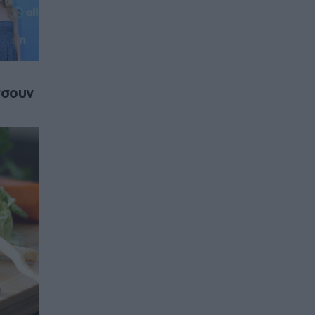
σσουν