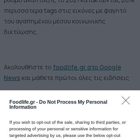
περισσότερα tags στις εικόνες με φαγητό
του αγαπημένου μέσου κοινωνικής
δικτύωσης.
Ακολουθήστε το
foodlife.gr στο Google
News
και μάθετε πρώτοι όλες τις ειδήσεις
TAGS:
INSTAGRAM
ΔΗΜΟΦΙΛΕΙΣ ΚΟΥΖΙΝΕΣ
Foodlife.gr -
Do Not Process My Personal
Information
If you wish to opt-out of the sale, sharing to third parties, or
ΠΕΡΙΣΣΟΤΕΡA
processing of your personal or sensitive information for
targeted advertising by us, please use the below opt-out