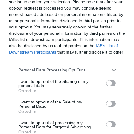
section to confirm your selection. Please note that after your
opt-out request is processed you may continue seeing
interest-based ads based on personal information utilized by
us or personal information disclosed to third parties prior to
your opt-out. You may separately opt-out of the further
disclosure of your personal information by third parties on the
IAB’s list of downstream participants. This information may
also be disclosed by us to third parties on the
IAB’s List of
Downstream Participants
that may further disclose it to other
third parties.
Please note that this website/app uses one or more Google
Personal Data Processing Opt Outs
services and may gather and store information including but
07.08.2026
not limited to your visit or usage behaviour. You may click to
I want to opt-out of the Sharing of my
personal data.
Παγκόσμια Ημέρα Μπύρας: Η ιστορία της
grant or deny consent to Google and its third-party tags to
Opted In
use your data for below specified purposes in below Google
μπύρας σε ένα ποτήρι
consent section.
I want to opt-out of the Sale of my
Personal Data.
Opted In
I want to opt-out of processing my
Personal Data for Targeted Advertising.
Opted In