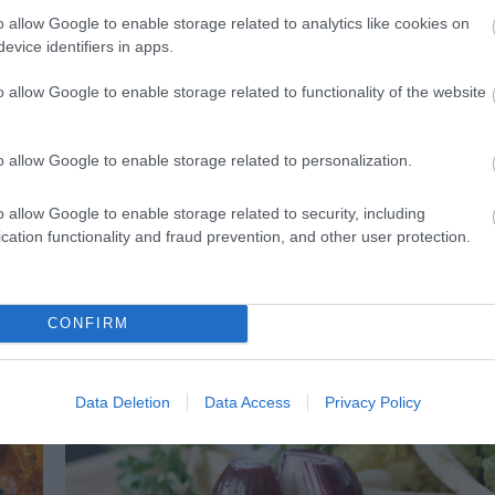
o allow Google to enable storage related to analytics like cookies on
evice identifiers in apps.
o allow Google to enable storage related to functionality of the website
o allow Google to enable storage related to personalization.
o allow Google to enable storage related to security, including
31.07.2026
cation functionality and fraud prevention, and other user protection.
ου
Όταν αθλητές και καλλιτέχνες ανταλλά
ρόλους
CONFIRM
Data Deletion
Data Access
Privacy Policy