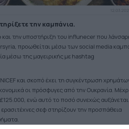
12.03.202
 στηρίξετε την καμπάνια.
και την υποστήριξη του influnecer που λάνσαρ
syria, προωθείται μέσω των social media καμπ
ία μέσω της μαγειρικής με hashtag
 UNICEF και σκοπό έχει τη συγκέντρωση χρημάτω
κονομικά οι πρόσφυγες από την Ουκρανία. Μέχρ
£125.000, ενώ αυτό το ποσό συνεχώς αυξάνεται
 ερασιτέχνες σεφ στηρίζουν την προσπάθεια
ρήματα.