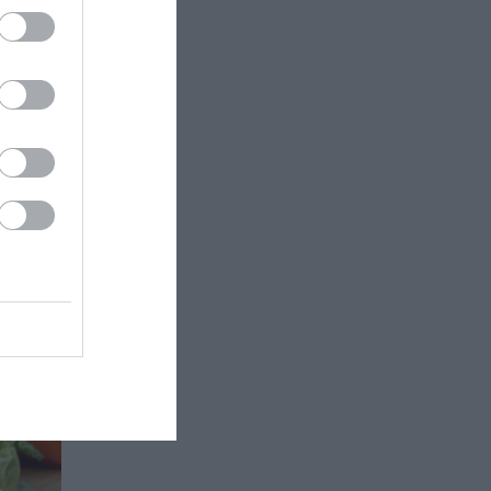
σσουν