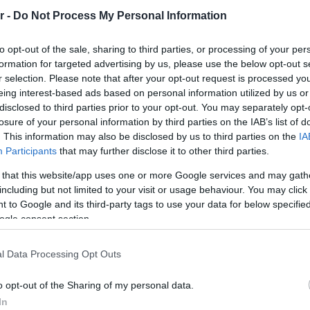
την καμπάνια είναι αν μαγειρέψετε μια παραδοσι
r -
Do Not Process My Personal Information
ετε μια φωτογραφία στα social media με hashta
to opt-out of the sale, sharing to third parties, or processing of your per
ήτης καταστήματος εστίασης να εισάγετε στο μ
formation for targeted advertising by us, please use the below opt-out s
κάνετε χρηματική δωρεά μπαίνοντας στη σελίδα
r selection. Please note that after your opt-out request is processed y
eing interest-based ads based on personal information utilized by us or
disclosed to third parties prior to your opt-out. You may separately opt-
losure of your personal information by third parties on the IAB’s list of
. This information may also be disclosed by us to third parties on the
IA
Google News
και μάθετε πρώτοι όλες τις ειδήσει
Participants
that may further disclose it to other third parties.
 that this website/app uses one or more Google services and may gath
including but not limited to your visit or usage behaviour. You may click 
 to Google and its third-party tags to use your data for below specifi
ogle consent section.
l Data Processing Opt Outs
ΙΣΣΟΤΕΡA
o opt-out of the Sharing of my personal data.
In