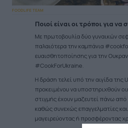
FOODLIFE TEAM
Ποιοί είναι οι τρόποι για να
Με πρωτοβουλία δύο γυναικών σεφ 
παλαιότερα την καμπάνια #cookfor
ευαισθητοποίησης για την Ουκραν
#CookForUkraine.
H δράση τελεί υπό την αιγίδα της
προκειμένου να υποστηριχθούν οι
στιγμής έχουν μαζευτεί πάνω από 
καθώς συνεχώς επαγγελματίες και
μαγειρεύοντας ή προσφέροντας χ