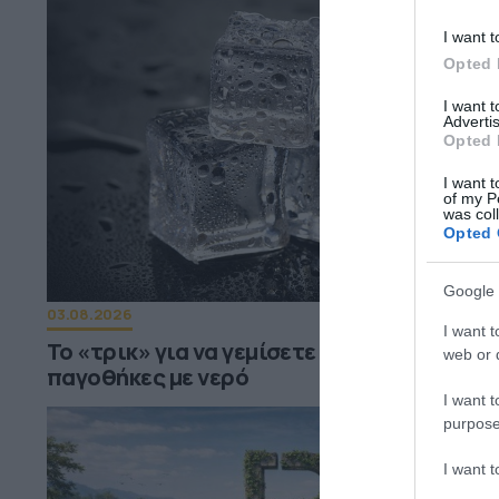
I want t
Opted 
I want 
Advertis
Opted 
I want t
of my P
was col
Opted 
Google 
03.08.2026
I want t
Το «τρικ» για να γεμίσετε εύκολα τις
web or d
παγοθήκες με νερό
I want t
purpose
I want 