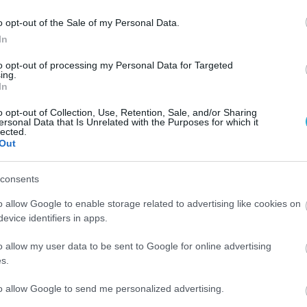
o opt-out of the Sale of my Personal Data.
In
to opt-out of processing my Personal Data for Targeted
ing.
In
o opt-out of Collection, Use, Retention, Sale, and/or Sharing
ersonal Data that Is Unrelated with the Purposes for which it
lected.
Out
consents
02.08.2026
o allow Google to enable storage related to advertising like cookies on
Τρεις ελληνικές πόλεις στους κορυφαίο
evice identifiers in apps.
προορισμούς για street food
o allow my user data to be sent to Google for online advertising
s.
to allow Google to send me personalized advertising.