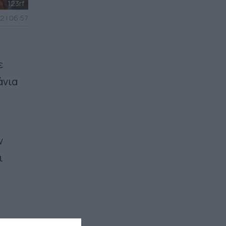
123rf
2 | 06:57
ε
άνια
ν
ι