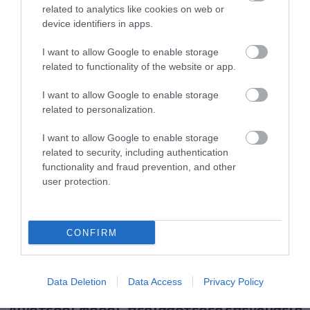
related to analytics like cookies on web or
device identifiers in apps.
I want to allow Google to enable storage
29.07.2026
related to functionality of the website or app.
Το El Niño… στο καλάθι των νοικοκυριών
I want to allow Google to enable storage
related to personalization.
I want to allow Google to enable storage
related to security, including authentication
functionality and fraud prevention, and other
user protection.
CONFIRM
Data Deletion
Data Access
Privacy Policy
29.07.2026
Λιγότεροι φόροι, περισσότερες επενδύσεις