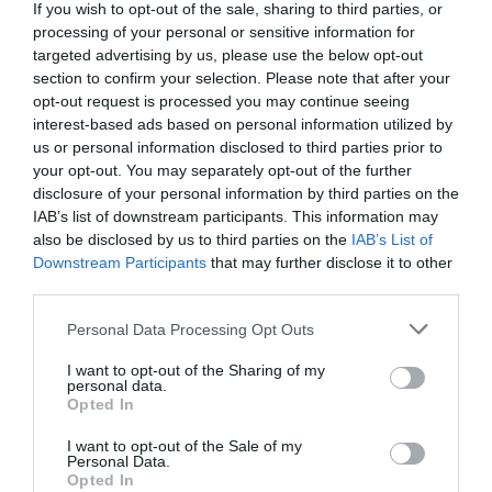
στα 7 εκατομμύρια τουρίστες ενώ την χρονιά
If you wish to opt-out of the sale, sharing to third parties, or
processing of your personal or sensitive information for
που μας πέρασε ανακτήθηκε ένα σημαντικό
targeted advertising by us, please use the below opt-out
μέρος των απωλειών, χωρίς ακόμη όμως να
section to confirm your selection. Please note that after your
opt-out request is processed you may continue seeing
υπάρχουν διαθέσιμα στοιχεία για τον
interest-based ads based on personal information utilized by
us or personal information disclosed to third parties prior to
αριθμό των τουριστών που επισκέφθηκε την
your opt-out. You may separately opt-out of the further
χώρα μας. Όπως προκύπτει από στοιχεία
disclosure of your personal information by third parties on the
IAB’s list of downstream participants. This information may
του ΣΕΤΕ το χρονικό διάστημα 2010-2020,
also be disclosed by us to third parties on the
IAB’s List of
την πρώτη θέση στις αφίξεις από την Ε.Ε.
Downstream Participants
that may further disclose it to other
third parties.
κατέχει η Γερμανία και εκτός Ε.Ε. το Ηνωμένο
Please note that this website/app uses one or more Google
Personal Data Processing Opt Outs
Βασίλειο, οι ΗΠΑ και η Ρωσία. Συνολικά το
services and may gather and store information including but
not limited to your visit or usage behaviour. You may click to
I want to opt-out of the Sharing of my
60% των τουριστών προέρχεται από χώρες
personal data.
grant or deny consent to Google and its third-party tags to
Opted In
της Ε.Ε. και το 40% από χώρες εκτός της ΕΕ.
use your data for below specified purposes in below Google
consent section.
I want to opt-out of the Sale of my
Personal Data.
Opted In