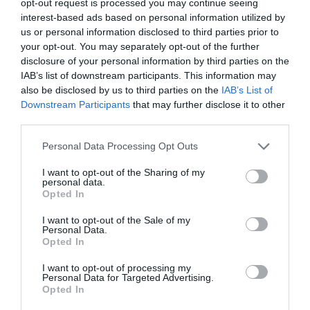
opt-out request is processed you may continue seeing
πωλήσεις στα προϊόντα ιδιωτικής ετικέτας
interest-based ads based on personal information utilized by
us or personal information disclosed to third parties prior to
σπάνε το ένα ρεκόρ μετά το άλλο καθώς είναι
your opt-out. You may separately opt-out of the further
φθηνότερα σε σχέση με τα επώνυμα.
disclosure of your personal information by third parties on the
IAB’s list of downstream participants. This information may
also be disclosed by us to third parties on the
IAB’s List of
Σύμφωνα με έρευνα του Οικονομικού
Downstream Participants
that may further disclose it to other
Πανεπιστημίου Αθηνών
που
third parties.
πραγματοποιήθηκε τον Ιανουάριο σχεδόν 4
Please note that this website/app uses one or more Google
Personal Data Processing Opt Outs
services and may gather and store information including but
στα 10 προϊόντα που αγοράζονται είναι
not limited to your visit or usage behaviour. You may click to
I want to opt-out of the Sharing of my
personal data.
grant or deny consent to Google and its third-party tags to
ιδιωτικής ετικέτας και περιορίζονται στα
Opted In
use your data for below specified purposes in below Google
απολύτως απαραίτητα προϊόντα, ενώ ο ένας
consent section.
I want to opt-out of the Sale of my
Personal Data.
στους 10 καταναλωτές δηλώνει ότι δεν
Opted In
μπορεί να αγοράσει ούτε τα στοιχειώδη.
I want to opt-out of processing my
Personal Data for Targeted Advertising.
Ακόμη, το 45% δηλώνει ότι περιορίζει την
Opted In
κατανάλωση κρέατος από 36% πέρυσι, το