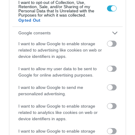
I want to opt-out of Collection, Use,
Retention, Sale, and/or Sharing of my
42% τα τυποποιημένα τρόφιμα από 26%
Personal Data that Is Unrelated with the
Purposes for which it was collected.
πέρυσι, το 52% τα αναψυκτικά από 28%
Opted Out
πέρυσι, το 44% τα αλκοολούχα ποτά από
Google consents
62% πέρυσι, ενώ ακόμη και το ψωμί και τα
I want to allow Google to enable storage
αρτοσκευάσματα εμφανίζουν αυξημένες
related to advertising like cookies on web or
device identifiers in apps.
περικοπές στο 24% φέτος από 11% πέρυσι.
I want to allow my user data to be sent to
Google for online advertising purposes.
I want to allow Google to send me
Ακολουθήστε το
foodlife.gr στο Google
personalized advertising.
News
και μάθετε πρώτοι όλες τις ειδήσεις
I want to allow Google to enable storage
related to analytics like cookies on web or
device identifiers in apps.
TAGS:
ΑΚΡΙΒΕΙΑ
ΔΗΜΗΤΡΗΣ ΧΡΙΣΤΟΥΛΙΑΣ
I want to allow Google to enable storage