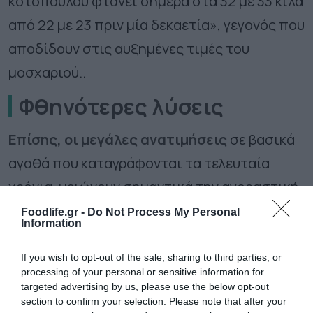
κοτόπουλου φτάνει σήμερα στα 32 με 33 κιλά
από 22 με 23 πριν μία δεκαετία», γεγονός που
αποδίδουν στις αυξημένες τιμές του
μοσχαριού..
Φθηνότερες λύσεις
Επίσης, οι μεγάλες ανατιμήσεις
σε βασικά
αγαθά που καταγράφονται τα τελευταία
χρόνια, μειώνουν σημαντικά την αγοραστική
δύναμη των καταναλωτών, οι οποίοι
Foodlife.gr -
Do Not Process My Personal
Information
στρέφονται στις προσφορές που κάνουν τα
σούπερ μάρκετ αλλά και στα προϊόντα
If you wish to opt-out of the sale, sharing to third parties, or
processing of your personal or sensitive information for
ιδιωτικής ετικέτας που διαθέτουν στα
targeted advertising by us, please use the below opt-out
section to confirm your selection. Please note that after your
ράφια τους. Είναι χαρακτηριστικό ότι οι