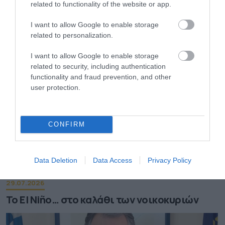
related to functionality of the website or app.
ΠΕΡΙΣΣΟΤΕΡA
I want to allow Google to enable storage
related to personalization.
I want to allow Google to enable storage
related to security, including authentication
functionality and fraud prevention, and other
user protection.
CONFIRM
Data Deletion
Data Access
Privacy Policy
29.07.2026
Το El Niño… στο καλάθι των νοικοκυριών