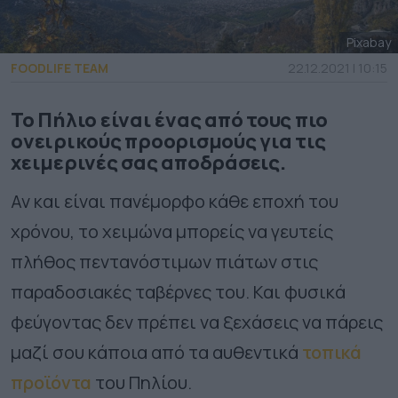
Pixabay
FOODLIFE TEAM
22.12.2021 | 10:15
Το Πήλιο είναι ένας από τους πιο
ονειρικούς προορισμούς για τις
χειμερινές σας αποδράσεις.
Αν και είναι πανέμορφο κάθε εποχή του
χρόνου, το χειμώνα μπορείς να γευτείς
πλήθος πεντανόστιμων πιάτων στις
παραδοσιακές ταβέρνες του. Και φυσικά
φεύγοντας δεν πρέπει να ξεχάσεις να πάρεις
μαζί σου κάποια από τα αυθεντικά
τοπικά
προϊόντα
του Πηλίου.