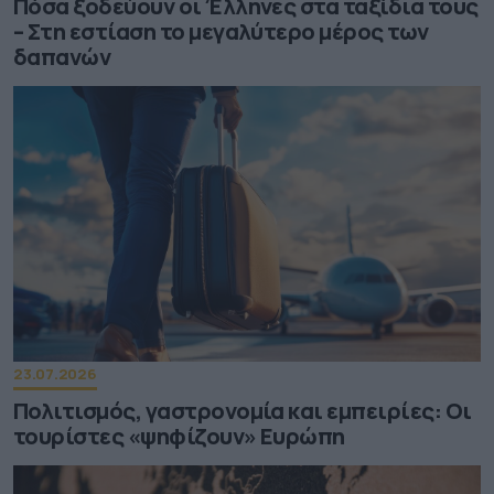
Πόσα ξοδεύουν οι Έλληνες στα ταξίδια τους
– Στη εστίαση το μεγαλύτερο μέρος των
δαπανών
23.07.2026
Πολιτισμός, γαστρονομία και εμπειρίες: Οι
τουρίστες «ψηφίζουν» Ευρώπη