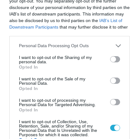
Το ελληνικό νησί που «υμνεί» η βρετανική
your opt-out. You may separately opt-out of the further
disclosure of your personal information by third parties on the
Express
IAB’s list of downstream participants. This information may
also be disclosed by us to third parties on the
IAB’s List of
Downstream Participants
that may further disclose it to other
third parties.
Please note that this website/app uses one or more Google
Personal Data Processing Opt Outs
services and may gather and store information including but
not limited to your visit or usage behaviour. You may click to
I want to opt-out of the Sharing of my
personal data.
grant or deny consent to Google and its third-party tags to
Opted In
use your data for below specified purposes in below Google
consent section.
I want to opt-out of the Sale of my
Personal Data.
Opted In
31.07.2026
I want to opt-out of processing my
Personal Data for Targeted Advertising.
Η ανατροπή στις προτιμήσεις των ξένων
Opted In
ταξιδιωτών: Ποια ελληνικά νησιά κερδίζουν
I want to opt-out of Collection, Use,
έδαφος
Retention, Sale, and/or Sharing of my
Personal Data that Is Unrelated with the
Purposes for which it was collected.