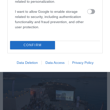
related to personalization.
I want to allow Google to enable storage
related to security, including authentication
functionality and fraud prevention, and other
user protection.
26.07.2026
Ανοίγει τις πύλες του στις 10 Αυγούστου το
CONFIRM
Nírema Hotel & Spa Samos – MGallery
Collection
Data Deletion
Data Access
Privacy Policy