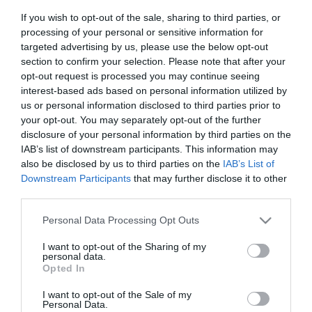
η οποία ακμάζει, ακολουθώντας την τάση
If you wish to opt-out of the sale, sharing to third parties, or
processing of your personal or sensitive information for
όλο και περισσότερων ανθρώπων να
targeted advertising by us, please use the below opt-out
section to confirm your selection. Please note that after your
στρέφονται στα φυτικά, προϊόντα.
opt-out request is processed you may continue seeing
interest-based ads based on personal information utilized by
Σύμφωνα με τον σύμβουλο ΟΕΥ Α’, Διονύση
us or personal information disclosed to third parties prior to
Πρωτοπαπά, για την προώθηση
your opt-out. You may separately opt-out of the further
disclosure of your personal information by third parties on the
vegan προϊόντων που έχουν αντιπρόσωπο/
IAB’s list of downstream participants. This information may
also be disclosed by us to third parties on the
IAB’s List of
εισαγωγέα στον Καναδά, μπορεί να
Downstream Participants
that may further disclose it to other
ενδείκνυται η χρήση των μέσων κοινωνικής
third parties.
δικτύωσης για την προώθησή τους στους
Please note that this website/app uses one or more Google
Personal Data Processing Opt Outs
services and may gather and store information including but
καταναλωτές, εφόσον βεβαίως αυτό
not limited to your visit or usage behaviour. You may click to
I want to opt-out of the Sharing of my
personal data.
grant or deny consent to Google and its third-party tags to
δικαιολογείται από τον όγκο πωλήσεων.
Opted In
use your data for below specified purposes in below Google
consent section.
I want to opt-out of the Sale of my
Μελέτη του Γραφείου Οικονομικών &
Personal Data.