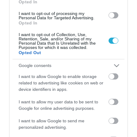
Opted In
Εμπορικών Υποθέσεων στο Τορόντο
I want to opt-out of processing my
κατέδειξε ότι το 2022, οι λιανικές πωλήσεις
Personal Data for Targeted Advertising.
Opted In
υποκατάστατων κρέατος φυτικής
προέλευσης στον Καναδά εκτιμάται ότι θα
I want to opt-out of Collection, Use,
Retention, Sale, and/or Sharing of my
Personal Data that Is Unrelated with the
ανέλθουν σε €199,9 εκατ. ($227 εκατ.), από
Purposes for which it was collected.
Opted Out
€140 εκατ. ($159 εκατ.) το 2018,
Google consents
καταγράφοντας αύξηση περίπου 40% την
ίδια στιγμή που περίπου το 70% των νεαρών
I want to allow Google to enable storage
related to advertising like cookies on web or
Καναδών πιστεύει ότι το vegan κρέας είναι η
device identifiers in apps.
νέα πραγματικότητα και το 58% δηλώνει ότι
I want to allow my user data to be sent to
το έχει ήδη δοκιμάσει.
Google for online advertising purposes.
I want to allow Google to send me
Επίσης, το 22% του συνόλου των Καναδών
personalized advertising.
που τρώει κρέας θα ήθελε να μειώσει τη