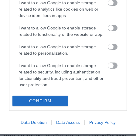
I want to allow Google to enable storage
συνολική πρόσληψη κρέατος ενώ για τα
related to analytics like cookies on web or
device identifiers in apps.
άτομα ηλικίας 18-35 ετών, το ποσοστό
αυξάνεται στο 39%. Από τα παραπάνω
I want to allow Google to enable storage
related to functionality of the website or app.
αποδεικνύεται ότι η στροφή των
I want to allow Google to enable storage
καταναλωτών προς τα vegan διατροφικά
related to personalization.
προϊόντα είναι έντονη και η ζήτηση για
I want to allow Google to enable storage
plant-based είδη διατροφής συνεχώς
related to security, including authentication
αυξανόμενα.
functionality and fraud prevention, and other
user protection.
Όπως όλα δείχνουν, τα υψηλής ποιότητας
CONFIRM
ελληνικά vegan προϊόντα, μπορούν να βρουν
πρόσφορο έδαφος στην καναδική αγορά και
Data Deletion
Data Access
Privacy Policy
μια θέση στις καναδικές υπεραγορές οι
οποίες χαρακτηρίζονται από την αυξημένη