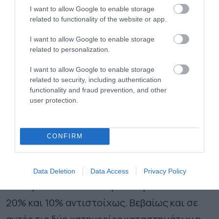
I want to allow Google to enable storage
καταναλωτές ασχολούνται με τις αναρτήσεις
related to functionality of the website or app.
των καταστημάτων είναι η Κυριακή,
I want to allow Google to enable storage
προφανώς διότι έχουν περισσότερο
related to personalization.
ελεύθερο χρόνο στη διάθεσή τους.
I want to allow Google to enable storage
related to security, including authentication
Τα καταστήματα πώλησης ειδών μόδας
functionality and fraud prevention, and other
user protection.
(ρούχα, παπούτσια κ.λπ.), καθώς και τα
καταστήματα αθλητικών ειδών είναι αυτά
που χρησιμοποιούν σε μεγαλύτερο βαθμό τα
CONFIRM
βίντεο στις αναρτήσεις τους στο facebook
σε σύγκριση με τις υπόλοιπες κατηγορίες
Data Deletion
Data Access
Privacy Policy
ηλεκτρονικών καταστημάτων με ποσοστό
20% και 10% αντιστοίχως. Βεβαίως και σε