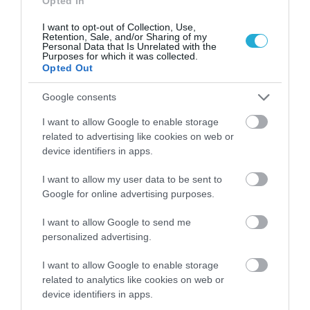
Opted In
καταστήματα στο Facebook έχει κατά μέσο
I want to opt-out of Collection, Use,
Retention, Sale, and/or Sharing of my
όρο 44 αλληλεπιδράσεις. Ωστόσο, στην
Personal Data that Is Unrelated with the
Purposes for which it was collected.
περίπτωση του βίντεο καταγράφηκαν κατά
Opted Out
μέσο όρο 66 αλληλεπιδράσεις, μέγεθος που
Google consents
δείχνει μεγαλύτερη εμπλοκή – αφοσίωση
I want to allow Google to enable storage
κατά 51% σε σχέση με τον συνολικό μέσο όρο
related to advertising like cookies on web or
device identifiers in apps.
και 38% σε σχέση με την απλή εικόνα. Στην
I want to allow my user data to be sent to
περίπτωση του βίντεο οι χρήστες Ιnternet
Google for online advertising purposes.
τα κοινοποιούν κατά 59% περισσότερες
I want to allow Google to send me
φορές σε σύγκριση με την κοινοποίηση
personalized advertising.
εικόνας, γεγονός που στην ουσία λειτουργεί
I want to allow Google to enable storage
ως διαφήμιση του σήματος. Από την έρευνα
related to analytics like cookies on web or
device identifiers in apps.
προκύπτει επίσης ότι η ημέρα που κυρίως οι