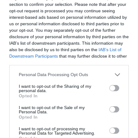
κατάστημα στη σελίδα του στο facebook, σε
section to confirm your selection. Please note that after your
opt-out request is processed you may continue seeing
διάστημα ενός έτους (Οκτώβριος 2020 –
interest-based ads based on personal information utilized by
Οκτώβριος 2021).
us or personal information disclosed to third parties prior to
your opt-out. You may separately opt-out of the further
disclosure of your personal information by third parties on the
Το 67% των αναρτήσεων περιείχε εικόνα, το
IAB’s list of downstream participants. This information may
28% συνδέσμους (links) και μόλις το 5%
also be disclosed by us to third parties on the
IAB’s List of
Downstream Participants
that may further disclose it to other
βίντεο. Ωστόσο, στις αναρτήσεις των e –
third parties.
shop που περιείχαν βίντεο παρατηρήθηκε η
Please note that this website/app uses one or more Google
Personal Data Processing Opt Outs
μεγαλύτερη προσήλωση των χρηστών, όπως
services and may gather and store information including but
not limited to your visit or usage behaviour. You may click to
I want to opt-out of the Sharing of my
επίσης και οι περισσότερες
personal data.
grant or deny consent to Google and its third-party tags to
Opted In
use your data for below specified purposes in below Google
αλληλεπιδράσεις, με την έννοια ότι
consent section.
I want to opt-out of the Sale of my
προχώρησαν σε σχόλιο, αντέδρασαν ή ακόμη
Personal Data.
Opted In
και προχώρησαν σε κοινοποίηση του βίντεο.
I want to opt-out of processing my
Personal Data for Targeted Advertising.
Η κάθε ανάρτηση που ανεβαίνει από τα