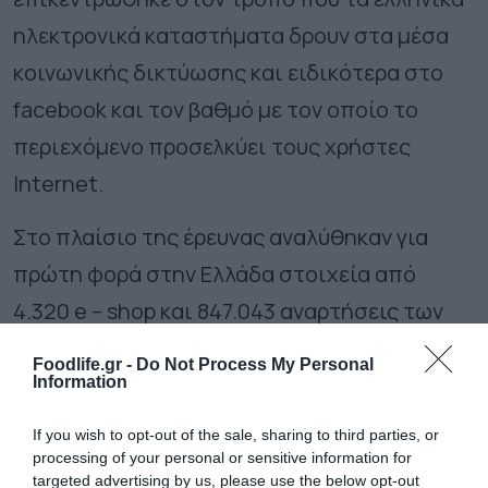
ηλεκτρονικά καταστήματα δρουν στα μέσα
κοινωνικής δικτύωσης και ειδικότερα στο
facebook και τον βαθμό με τον οποίο το
περιεχόμενο προσελκύει τους χρήστες
Ιnternet.
Στο πλαίσιο της έρευνας αναλύθηκαν για
πρώτη φορά στην Ελλάδα στοιχεία από
4.320 e – shop και 847.043 αναρτήσεις των
καταστημάτων (οργανικά posts) μαζί με τα
Foodlife.gr -
Do Not Process My Personal
χαρακτηριστικά τους. Πιο συγκεκριμένα,
Information
συγκεντρώθηκαν τα οργανικά posts τα οποία
If you wish to opt-out of the sale, sharing to third parties, or
έχει αναρτήσει το κάθε ηλεκτρονικό
processing of your personal or sensitive information for
targeted advertising by us, please use the below opt-out