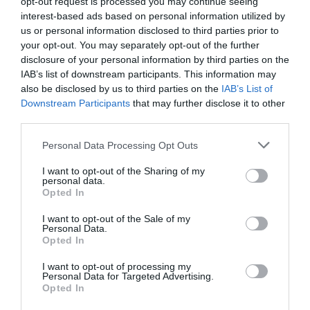
opt-out request is processed you may continue seeing
Ελλάδα
interest-based ads based on personal information utilized by
us or personal information disclosed to third parties prior to
your opt-out. You may separately opt-out of the further
Τα νέα αυτά στοιχεία κατατάσσουν την
disclosure of your personal information by third parties on the
IAB’s list of downstream participants. This information may
Ελλάδα στη 19η θέση ανάμεσα στα 27 κράτη –
also be disclosed by us to third parties on the
IAB’s List of
μέλη της Ευρωπαϊκής Ένωσης με τα πιο
Downstream Participants
that may further disclose it to other
third parties.
υψηλά ποσοστά online shoppers. Γενικά, η
Please note that this website/app uses one or more Google
Ελλάδα δεν απέχει πολύ από τον μέσο
Personal Data Processing Opt Outs
services and may gather and store information including but
Κοινοτικό όρο: το περασμένο έτος το 74%
not limited to your visit or usage behaviour. You may click to
I want to opt-out of the Sharing of my
personal data.
grant or deny consent to Google and its third-party tags to
των Ευρωπαίων – κατά μέσο όρο – έκανε
Opted In
use your data for below specified purposes in below Google
consent section.
online αγορές προϊόντων και υπηρεσιών για
I want to opt-out of the Sale of my
Personal Data.
ιδιωτική χρήση.
Opted In
I want to opt-out of processing my
Και στην Ευρώπη, τα ποσοστά των online
Personal Data for Targeted Advertising.
Opted In
αγοραστών αυξήθηκαν το 2021, αν και όχι με