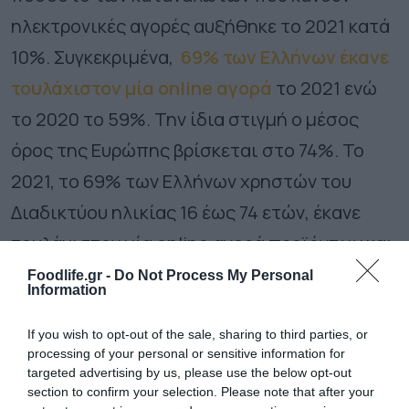
ηλεκτρονικές αγορές αυξήθηκε το 2021 κατά
10%. Συγκεκριμένα,
69% των Ελλήνων έκανε
τουλάχιστον μία online αγορά
το 2021 ενώ
το 2020 το 59%. Την ίδια στιγμή ο μέσος
όρος της Ευρώπης βρίσκεται στο 74%.
Το
2021, το 69% των Ελλήνων χρηστών του
Διαδικτύου ηλικίας 16 έως 74 ετών, έκανε
τουλάχιστον μία online αγορά προϊόντων και
υπηρεσιών. Έναν χρόνο νωρίτερα, το 2020,
Foodlife.gr -
Do Not Process My Personal
Information
το αντίστοιχο ποσοστό ήταν 59%.
If you wish to opt-out of the sale, sharing to third parties, or
Αυξήθηκε το ποσοστό των
processing of your personal or sensitive information for
καταναλωτών που κάνει
targeted advertising by us, please use the below opt-out
section to confirm your selection. Please note that after your
ηλεκτρονικές αγορές στην