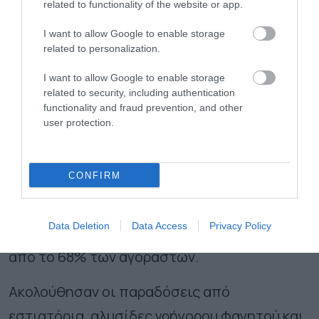
related to functionality of the website or app.
είναι οι χρήστες του Διαδικτύου στη
I want to allow Google to enable storage
Ρουμανία (44%) και στη Βουλγαρία (42%).
related to personalization.
Τι αγοράζουν οι
I want to allow Google to enable storage
related to security, including authentication
Ευρωπαίοι
functionality and fraud prevention, and other
user protection.
Όσον αφορά τις πιο δημοφιλείς κατηγορίες
για ηλεκτρονικές αγορές, αυτές ήταν το 2021
CONFIRM
τα ρούχα (συμπεριλαμβανομένων των
αθλητικών ενδυμάτων), τα παπούτσια και τα
Data Deletion
Data Access
Privacy Policy
αξεσουάρ, όπου έγιναν online παραγγελίες
από το 68% των αγοραστών.
Ακολούθησαν οι παραδόσεις από
εστιατόρια, αλυσίδες γρήγορου φαγητού και