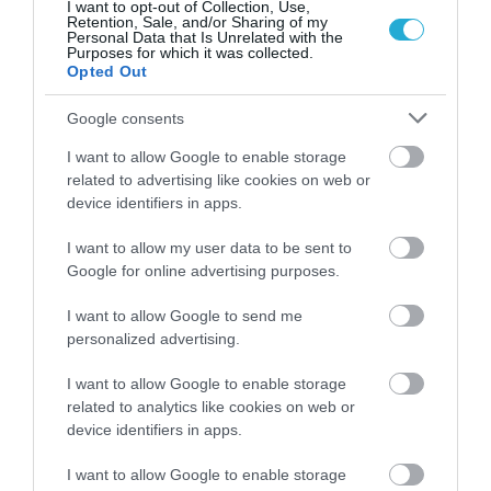
I want to opt-out of Collection, Use,
ρυθμό αντίστοιχο αυτού που είχαμε στην
Retention, Sale, and/or Sharing of my
Personal Data that Is Unrelated with the
Purposes for which it was collected.
Ελλάδα. Σύμφωνα με στοιχεία που έδωσε
Opted Out
χθες στη δημοσιότητα η Eurostat, οι
Google consents
διαδικτυακές αγορές στην Ε.Ε. αυξήθηκαν
I want to allow Google to enable storage
κατά 1 ποσοστιαία μονάδα σε σύγκριση με το
related to advertising like cookies on web or
2020, όταν το 73% των χρηστών του
device identifiers in apps.
Διαδικτύου έκανε online αγορές.
I want to allow my user data to be sent to
Google for online advertising purposes.
Τα στοιχεία της στατιστικής υπηρεσίας
I want to allow Google to send me
δείχνουν ότι τα υψηλότερα ποσοστά e-
personalized advertising.
shoppers το 2021 καταγράφηκαν στην
I want to allow Google to enable storage
Ολλανδία (94%), στη Δανία (92%) και στη
related to analytics like cookies on web or
device identifiers in apps.
Σουηδία (89%). Στον αντίποδα, οι λιγότερο
I want to allow Google to enable storage
φανατικοί Ευρωπαίοι με το online shopping