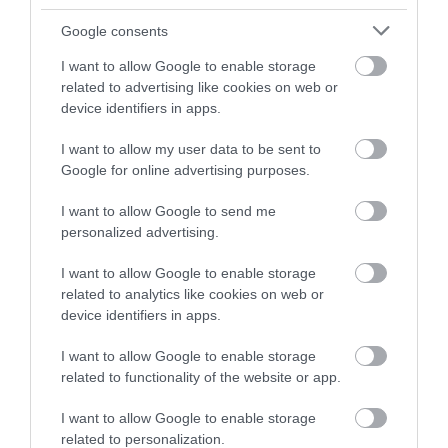
θρεπτική ουσία που βοηθά τα οστά να
Google consents
απορροφούν σωστά το ασβέστιο.
I want to allow Google to enable storage
related to advertising like cookies on web or
Γάλα και γαλακτοκομικά προϊόντα: Εκτός από
device identifiers in apps.
τις πρωτεΐνες, τα οστά χρειάζονται
I want to allow my user data to be sent to
Google for online advertising purposes.
ασβέστιο για να αναπτυχθούν και να
διατηρήσουν τη δομή τους με τα χρόνια, και
I want to allow Google to send me
personalized advertising.
μία από τις πλουσιότερες πηγές ασβεστίου
I want to allow Google to enable storage
είναι το γάλα και άλλα γαλακτοκομικά
related to analytics like cookies on web or
προϊόντα όπως το γιαούρτι, το τυρί και το
device identifiers in apps.
βούτυρο. Το γάλα δίνει επίσης στο σώμα σας
I want to allow Google to enable storage
related to functionality of the website or app.
υγιή λίπη, φώσφορο και μαγνήσιο – μέταλλα
που μπορούν να βοηθήσουν το παιδί σας να
I want to allow Google to enable storage
related to personalization.