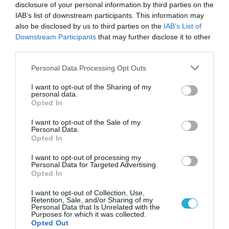
disclosure of your personal information by third parties on the
μελέτες, τα αμύγδαλα συνδέονται με την
IAB’s list of downstream participants. This information may
καλύτερη υγεία των οστών. Η βασική εγγενής
also be disclosed by us to third parties on the
IAB’s List of
Downstream Participants
that may further disclose it to other
θρεπτική του ουσία βιταμίνη Ε, επίσης,
third parties.
βοηθά τα παιδιά να αυξήσουν το ύψος από
Please note that this website/app uses one or more Google
Personal Data Processing Opt Outs
services and may gather and store information including but
νεαρή ηλικία.
not limited to your visit or usage behaviour. You may click to
I want to opt-out of the Sharing of my
personal data.
grant or deny consent to Google and its third-party tags to
Αυγά: Πλούσια πηγή λιπών και πρωτεϊνών, τα
Opted In
use your data for below specified purposes in below Google
αυγά είναι μερικά από τα πιο βολικά, νόστιμα
consent section.
I want to opt-out of the Sale of my
Personal Data.
και υγιεινά τρόφιμα που υπάρχουν. Ένα
Opted In
μεγάλο αυγό δίνει έως και έξι γραμμάρια
I want to opt-out of processing my
Personal Data for Targeted Advertising.
πρωτεϊνών – αμινοξέων που προάγουν τον
Opted In
σχηματισμό των οστών και τα ενισχύουν με
I want to opt-out of Collection, Use,
Retention, Sale, and/or Sharing of my
την πάροδο του χρόνου. Επιπλέον,
Personal Data that Is Unrelated with the
Purposes for which it was collected.
Opted Out
προσφέρουν επίσης βιταμίνη D, μια