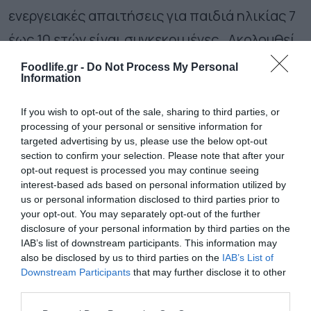
ενεργειακές απαιτήσεις για παιδιά ηλικίας 7
έως 10 ετών είναι συγκεκριμένες. Ακολουθεί
ένας πίνακας με τις θερμίδες που χρειάζεται
Foodlife.gr -
Do Not Process My Personal
Information
ένα παιδί, για αγόρια και κορίτσια ηλικίας 7
έως 10 ετών, σε ξεχωριστές στήλες και
If you wish to opt-out of the sale, sharing to third parties, or
processing of your personal or sensitive information for
σειρές.
targeted advertising by us, please use the below opt-out
section to confirm your selection. Please note that after your
Θερμίδες που χρειάζεται
opt-out request is processed you may continue seeing
ένα παιδί ηλικίας 7 έως 10
interest-based ads based on personal information utilized by
us or personal information disclosed to third parties prior to
ετών
your opt-out. You may separately opt-out of the further
disclosure of your personal information by third parties on the
Ηλικία Αγόρια Κορίτσια
IAB’s list of downstream participants. This information may
also be disclosed by us to third parties on the
IAB’s List of
Downstream Participants
that may further disclose it to other
7 6.900 kJ ή 1.649 kcal 6.400 kJ ή 1.530
third parties.
kcal
Please note that this website/app uses one or more Google