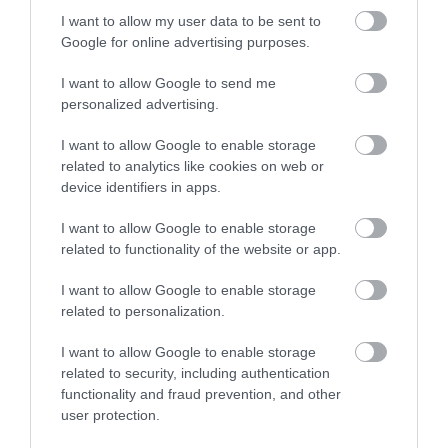
Ενώ η ποσότητα ενέργειας που χρειάζεται το
I want to allow my user data to be sent to
παιδί σας είναι σημαντική, θα πρέπει επίσης
Google for online advertising purposes.
να τρώει μια υγιεινή, ισορροπημένη
I want to allow Google to send me
personalized advertising.
διατροφή. Μια υγιεινή, ισορροπημένη
διατροφή για παιδιά ηλικίας 7 έως 10 ετών
I want to allow Google to enable storage
related to analytics like cookies on web or
θα πρέπει να περιλαμβάνει:
device identifiers in apps.
τουλάχιστον 5 μερίδες από μια ποικιλία
I want to allow Google to enable storage
related to functionality of the website or app.
φρούτων και λαχανικών κάθε μέρα
γεύματα που βασίζονται σε αμυλούχα
I want to allow Google to enable storage
related to personalization.
τρόφιμα, όπως πατάτες, ψωμί, ζυμαρικά
και ρύζι (επιλέξτε ποικιλίες ολικής
I want to allow Google to enable storage
αλέσεως όταν είναι δυνατόν)
related to security, including authentication
functionality and fraud prevention, and other
κάποιο γάλα και γαλακτοκομικά προϊόντα ή
user protection.
εναλλακτικές λύσεις (επιλέξτε επιλογές