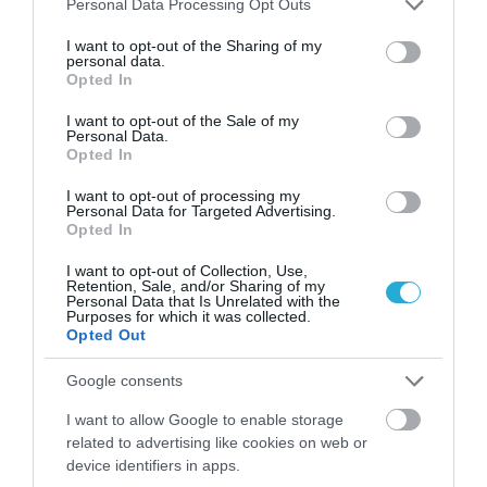
Personal Data Processing Opt Outs
8 7.300 kJ ή 1.745 kcal 6.800 kJ ή 1.625
services and may gather and store information including but
not limited to your visit or usage behaviour. You may click to
I want to opt-out of the Sharing of my
kcal
personal data.
grant or deny consent to Google and its third-party tags to
Opted In
use your data for below specified purposes in below Google
9 7.700 kJ ή 1.840 kcal 7.200 kJ ή 1.721
consent section.
I want to opt-out of the Sale of my
kcal
Personal Data.
Opted In
10 8.500 kJ ή 2.032 kcal 8.100 kJ ή 1.936
I want to opt-out of processing my
kcal
Personal Data for Targeted Advertising.
Opted In
Ωστόσο, αυτά τα στοιχεία είναι μόνο ένας
I want to opt-out of Collection, Use,
Retention, Sale, and/or Sharing of my
οδηγός. Τα παιδιά μπορεί να χρειάζονται
Personal Data that Is Unrelated with the
Purposes for which it was collected.
περισσότερο ή λιγότερο από αυτές τις
Opted Out
εκτιμήσεις ανάλογα με διάφορους
Google consents
παράγοντες, συμπεριλαμβανομένης της
I want to allow Google to enable storage
σωματικής δραστηριότητας.
related to advertising like cookies on web or
device identifiers in apps.