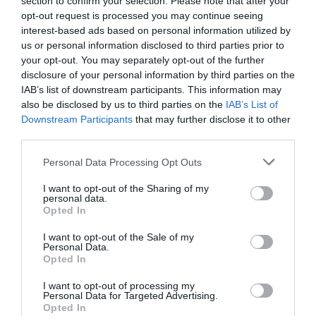
section to confirm your selection. Please note that after your
ευρωπαϊκές πρωτεύουσές, όπως η Βιέννη,
opt-out request is processed you may continue seeing
το Λονδίνο, το Παρίσι, η Ελβετία, καθώς
interest-based ads based on personal information utilized by
us or personal information disclosed to third parties prior to
και τις μεγάλες Γερμανικές πόλεις να
your opt-out. You may separately opt-out of the further
συγκαταλέγονται στη λίστα προτίμησης
disclosure of your personal information by third parties on the
των Ελλήνων, ενώ μακρινοί προορισμοί,
IAB’s list of downstream participants. This information may
also be disclosed by us to third parties on the
IAB’s List of
όπως το Βιετνάμ, η Ιαπωνία, η Κούβα και η
Downstream Participants
that may further disclose it to other
Βραζιλία να παρουσιάζουν επίσης
third parties.
ιδιαίτερο ενδιαφέρον.
Please note that this website/app uses one or more Google
Personal Data Processing Opt Outs
Στους παραδοσιακά Χριστουγεννιάτικους
services and may gather and store information including but
not limited to your visit or usage behaviour. You may click to
I want to opt-out of the Sharing of my
προορισμούς οι κρατήσεις τείνουν να
personal data.
grant or deny consent to Google and its third-party tags to
Opted In
πραγματοποιούνται αρκετά νωρίτερα από
use your data for below specified purposes in below Google
την ημέρα αναχώρησης, ενώ κανείς μπορεί
consent section.
I want to opt-out of the Sale of my
Personal Data.
να βρει και ευκαιρίες της τελευταίας
Opted In
στιγμής σε προορισμούς όπως, η
I want to opt-out of processing my
Κωνσταντινούπολη, η Νάπολη, η Ρώμη, το
Personal Data for Targeted Advertising.
Opted In
Άμστερνταμ από Αθήνα και το Μιλάνο, οι