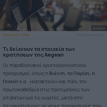
pixabay
FOODLIFE TEAM
17.12.2024 | 07:00
Τι δείχνουν τα στοιχεία των
κρατήσεων της Aegean
Οι παραδοσιακοί χριστουγεννιάτικοι
προορισμοί, όπως η
Βιέννη, το Παρίσι, η
Γενεύ
η κ.α. «κατακτούν» και πάλι την
πρωτοκαθεδρία στις προτιμήσεις των
επιβατών για τις γιορτές , μετά από
πειραματισμούς σε νέους προορισμούς που