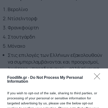
Βερολίνο
Ντίσελντορφ
Φρανκφούρτη
Στουτγάρδη
Μόναχο
Στις επιλογές των Ελλήνων εξακολουθούν
να συμπεριλαμβάνονται και προορισμοί,
λιγότερο «παραδοσιακοί», αλλά σίγουρα
«χειμερινοί», όπως η Κρακοβία, το Ελσίνκι,
Foodlife.gr -
Do Not Process My Personal
αλλά και το Όσλο.
Information
Την παραπάνω τάση επιβεβαιώνουν και οι
If you wish to opt-out of the sale, sharing to third parties, or
κρατήσεις που πραγματοποιούνται μέσω
processing of your personal or sensitive information for
targeted advertising by us, please use the below opt-out
των τουριστικών γραφείων. Με τις