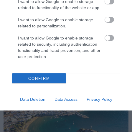
I want to allow Google to enable storage
related to functionality of the website or app.
I want to allow Google to enable storage
related to personalization.
I want to allow Google to enable storage
related to security, including authentication
08.08.2026
functionality and fraud prevention, and other
Οι τουρίστες «ψηφίζουν» Ελλάδα και μετά
user protection.
το καλοκαίρι
CONFIRM
Data Deletion
Data Access
Privacy Policy