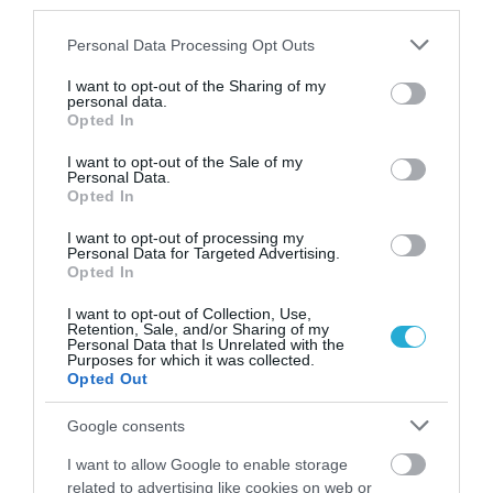
third parties.
Patan, Nepal
Please note that this website/app uses one or more Google
Personal Data Processing Opt Outs
Κομητεία Πρίγκιπα Εδουάρδου, Καναδάς
services and may gather and store information including but
not limited to your visit or usage behaviour. You may click to
I want to opt-out of the Sharing of my
personal data.
Σεβίλλη, Ισπανία
grant or deny consent to Google and its third-party tags to
Opted In
use your data for below specified purposes in below Google
consent section.
I want to opt-out of the Sale of my
Ακολουθήστε το
foodlife.gr στο Google
Personal Data.
Opted In
News
και μάθετε πρώτοι όλες τις ειδήσεις
I want to opt-out of processing my
Personal Data for Targeted Advertising.
Opted In
TAGS:
ΓΑΣΤΡΟΝΟΜΙΚΟΣ ΠΡΟΟΡΙΣΜΟΣ
ΝΗΣΙ
I want to opt-out of Collection, Use,
Retention, Sale, and/or Sharing of my
Personal Data that Is Unrelated with the
Purposes for which it was collected.
ΠΕΡΙΣΣΟΤΕΡA
Opted Out
Google consents
I want to allow Google to enable storage
related to advertising like cookies on web or