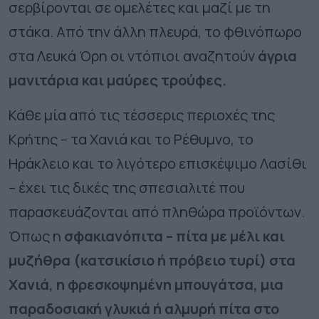
σερβίρονται σε ομελέτες και μαζί με τη
στάκα. Από την άλλη πλευρά, το φθινόπωρο
στα Λευκά Όρη οι ντόπιοι αναζητούν
άγρια ​​
μανιτάρια και μαύρες τρούφες.
Κάθε μία από τις τέσσερις περιοχές της
Κρήτης – τα Χανιά και το Ρέθυμνο, το
Ηράκλειο και το λιγότερο επισκέψιμο Λασίθι
– έχει τις δικές της σπεσιαλιτέ που
παρασκευάζονται από πληθώρα προϊόντων.
Όπως η
σφακιανόπιτα – πίτα με μέλι και
μυζήθρα (κατσικίσιο ή πρόβειο τυρί) στα
Χανιά, η φρεσκοψημένη μπουγάτσα, μια
παραδοσιακή γλυκιά ή αλμυρή πίτα στο