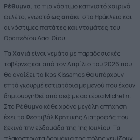
Ρέθυμνο,
το πιο νόστιμο καπνιστό χοιρινό
φιλέτο, γνωστ
ό ως απάκι
, στο Ηράκλειο και
οι νόστιμες
πατάτες και ντομάτες
του
Οροπεδίου Λασιθίου.
Τα
Χανιά
είναι γεμάτα με παραδοσιακές
ταβέρνες και από τον Απρίλιο του 2026 που
θα ανοίξει το Ikos Kissamos θα υπάρχουν
επτά γκουρμέ εστιατόρια με μενού που έχουν
δημιουργηθεί από σεφ με αστέρια Michelin.
Στο
Ρέθυμνο
κάθε χρόνο μεγάλη απήχηση
έχει το
Φεστιβάλ Κρητικής Διατροφής
που
ξεκινά την εβδομάδα της 1ης Ιουλίου. Τα
πλακόστρωτα δρομάκια της πόλης γεμίζουν