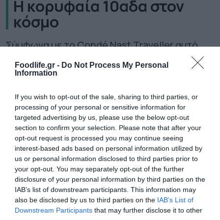
Η κορυφαία 10αδα στον
κόσμο
Σύμφωνα με το
Condé Nast Traveller
αυτό
είναι το top-10 των γαστρονομικών
Foodlife.gr -
Do Not Process My Personal
Information
προορισμών για το 2026:
If you wish to opt-out of the sale, sharing to third parties, or
Βοστώνη
processing of your personal or sensitive information for
Κρήτη, Ελλάδα
targeted advertising by us, please use the below opt-out
section to confirm your selection. Please note that after your
Φεζ, Μαρόκο
opt-out request is processed you may continue seeing
interest-based ads based on personal information utilized by
Χονγκ Κονγκ
us or personal information disclosed to third parties prior to
your opt-out. You may separately opt-out of the further
Μεδεγίν, Κολομβία
disclosure of your personal information by third parties on the
IAB’s list of downstream participants. This information may
Minas Gerais, Βραζιλία
also be disclosed by us to third parties on the
IAB’s List of
Downstream Participants
that may further disclose it to other
Parramatta,
Σίδνεϊ, Αυστραλία