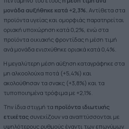
πεντάμηνο του έτους
η μέση τιμή ανά
μονάδα αυξήθηκε κατά +2,3%.
Αντίθετα στα
προϊόντα υγείας και ομορφιάς παρατηρείται
οριακή υποχώρηση κατά 0,2%, ενώ στα
προϊόντα οικιακής φροντίδας η μέση τιμή
ανά μονάδα ενισχύθηκε οριακά κατά 0,4%.
Η μεγαλύτερη μέση αύξηση καταγράφηκε στα
μη αλκοολούχα ποτά (+5,4%) και
ακολούθησαν τα σνακς (+3,8%) και τα
τυποποιημένα τρόφιμα με +2,1%.
Την ίδια στιγμή τα
προϊόντα ιδιωτικής
ετικέτας
συνεχίζουν να αναπτύσσονται με
υψηλότερους ρυθμούς έναντι των επωνύμων