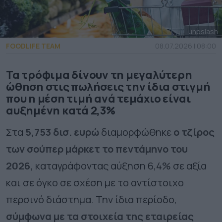
unpslash
FOODLIFE TEAM
08.07.2026 | 08:00
Τα τρόφιμα δίνουν τη μεγαλύτερη
ώθηση στις πωλήσεις την ίδια στιγμή
που η μέση τιμή ανά τεμάχιο είναι
αυξημένη κατά 2,3%
Στα
5,753 δισ. ευρώ
διαμορφώθηκε
ο τζίρος
των σούπερ μάρκετ το πεντάμηνο του
2026,
καταγράφοντας αύξηση 6,4% σε αξία
και σε όγκο σε σχέση με το αντίστοιχο
περσινό διάστημα. Την ίδια περίοδο,
σύμφωνα με τα στοιχεία της εταιρείας