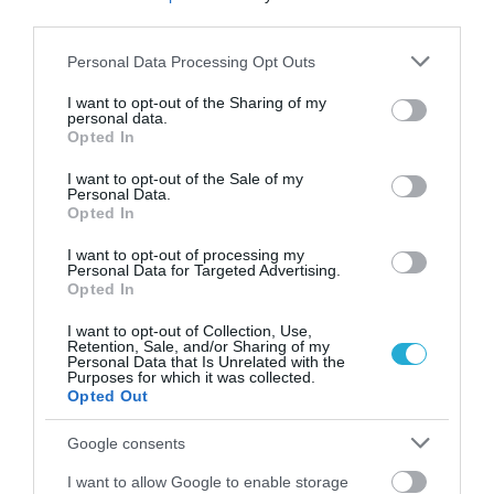
ΠΕΡΙΣΣΟΤΕΡA
third parties.
Please note that this website/app uses one or more Google
Personal Data Processing Opt Outs
services and may gather and store information including but
not limited to your visit or usage behaviour. You may click to
I want to opt-out of the Sharing of my
personal data.
grant or deny consent to Google and its third-party tags to
Opted In
use your data for below specified purposes in below Google
consent section.
I want to opt-out of the Sale of my
Personal Data.
Opted In
I want to opt-out of processing my
Personal Data for Targeted Advertising.
Opted In
I want to opt-out of Collection, Use,
06.08.2026
Retention, Sale, and/or Sharing of my
Personal Data that Is Unrelated with the
ΕΒΕΠ: Συνάντηση συνεργασίας με τον Τάκη
Purposes for which it was collected.
Opted Out
Θεοδωρικάκο ενόψει ΔΕΘ
Google consents
I want to allow Google to enable storage