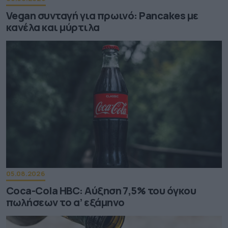
Vegan συνταγή για πρωινό: Pancakes με
κανέλα και μύρτιλα
05.08.2026
Coca-Cola HBC: Aύξηση 7,5% του όγκου
πωλήσεων το α’ εξάμηνο