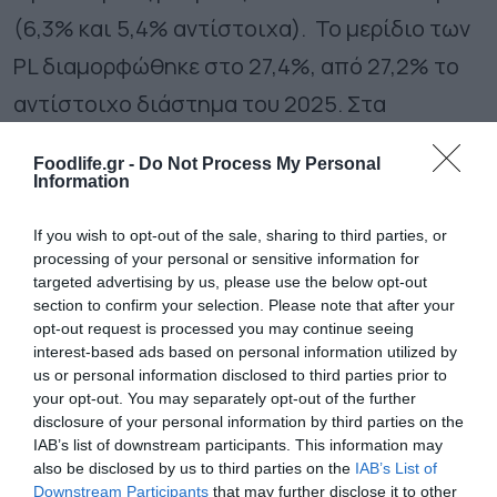
(6,3% και 5,4% αντίστοιχα). Το μερίδιο των
PL διαμορφώθηκε στο 27,4%, από 27,2% το
αντίστοιχο διάστημα του 2025. Στα
τρόφιμα, φτάνει στο 27,7%, στα προϊόντα
Foodlife.gr -
Do Not Process My Personal
υγείας και ομορφιάς στο 20,9% και στα είδη
Information
οικιακής φροντίδας στο 27,5%.
If you wish to opt-out of the sale, sharing to third parties, or
processing of your personal or sensitive information for
targeted advertising by us, please use the below opt-out
Ακολουθήστε το
foodlife.gr στο Google
section to confirm your selection. Please note that after your
News
και μάθετε πρώτοι όλες τις ειδήσεις
opt-out request is processed you may continue seeing
interest-based ads based on personal information utilized by
us or personal information disclosed to third parties prior to
your opt-out. You may separately opt-out of the further
TAGS:
ΣΟΥΠΕΡ ΜΑΡΚΕΤ
ΤΡΟΦΙΜΑ
disclosure of your personal information by third parties on the
IAB’s list of downstream participants. This information may
also be disclosed by us to third parties on the
IAB’s List of
Downstream Participants
that may further disclose it to other