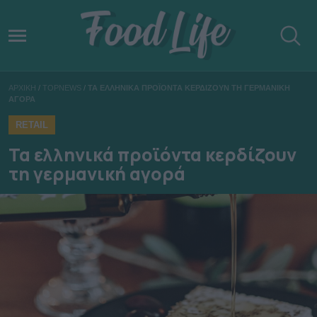
ΑΡΧΙΚΗ
/
TOPNEWS
/
ΤΑ ΕΛΛΗΝΙΚΑ ΠΡΟΪΟΝΤΑ ΚΕΡΔΙΖΟΥΝ ΤΗ ΓΕΡΜΑΝΙΚΗ
ΑΓΟΡΑ
RETAIL
Τα ελληνικά προϊόντα κερδίζουν
τη γερμανική αγορά