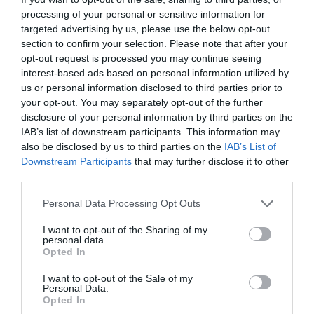
αποτελεσματικά στην ενίσχυση της
processing of your personal or sensitive information for
targeted advertising by us, please use the below opt-out
εξωστρέφειας των επιχειρήσεων σε
section to confirm your selection. Please note that after your
δυναμικές αγορές, όπως εκείνη της
opt-out request is processed you may continue seeing
Γερμανίας”.
interest-based ads based on personal information utilized by
us or personal information disclosed to third parties prior to
your opt-out. You may separately opt-out of the further
Ακολουθήστε το
foodlife.gr στο Google
disclosure of your personal information by third parties on the
IAB’s list of downstream participants. This information may
News
και μάθετε πρώτοι όλες τις ειδήσεις
also be disclosed by us to third parties on the
IAB’s List of
Downstream Participants
that may further disclose it to other
third parties.
TAGS:
ENTERPRICE GREECE
ΓΕΡΜΑΝΙΑ
Please note that this website/app uses one or more Google
Personal Data Processing Opt Outs
services and may gather and store information including but
not limited to your visit or usage behaviour. You may click to
I want to opt-out of the Sharing of my
personal data.
ΠΕΡΙΣΣΟΤΕΡA
grant or deny consent to Google and its third-party tags to
Opted In
use your data for below specified purposes in below Google
consent section.
I want to opt-out of the Sale of my
Personal Data.
Opted In