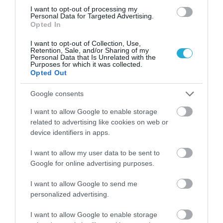
I want to opt-out of processing my
Personal Data for Targeted Advertising.
Opted In
I want to opt-out of Collection, Use,
Retention, Sale, and/or Sharing of my
Personal Data that Is Unrelated with the
Purposes for which it was collected.
Opted Out
Google consents
01.08.2026
I want to allow Google to enable storage
Λιανεμπόριο: Οι «κερδισμένοι» των
related to advertising like cookies on web or
πωλήσεων πριν από την έναρξη του
device identifiers in apps.
καλοκαιριού
I want to allow my user data to be sent to
Google for online advertising purposes.
I want to allow Google to send me
personalized advertising.
I want to allow Google to enable storage