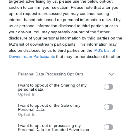
targeted advertising by us, please use the below opt-out
section to confirm your selection. Please note that after your
με άνοδο 4,6% ακολουθούν, αποτυπώνοντας
opt-out request is processed you may continue seeing
την αυξημένη τάση για κατανάλωση στο
interest-based ads based on personal information utilized by
us or personal information disclosed to third parties prior to
σπίτι, έναντι της εξόδου για ποτό.
your opt-out. You may separately opt-out of the further
disclosure of your personal information by third parties on the
Την ίδια στιγμή, τα
προϊόντα ιδιωτικής
IAB’s list of downstream participants. This information may
also be disclosed by us to third parties on the
IAB’s List of
ετικέτας
συνεχίζουν σε υψηλότερο ρυθμό
Downstream Participants
that may further disclose it to other
ανάπτυξης έναντι των επωνύμων, με +7,3%
third parties.
και μερίδιο επί των συνολικών πωλήσεων
Please note that this website/app uses one or more Google
Personal Data Processing Opt Outs
services and may gather and store information including but
στο 27,1%, με αυξημένα ποσοστά και στις
not limited to your visit or usage behaviour. You may click to
I want to opt-out of the Sharing of my
personal data.
grant or deny consent to Google and its third-party tags to
τρεις μεγάλες κατηγορίες προϊόντων.
Opted In
use your data for below specified purposes in below Google
Διαβάστε επίσης:
consent section.
I want to opt-out of the Sale of my
Personal Data.
Opted In
Πώς οι τουρίστες ενίσχυσαν τις πωλήσεις
I want to opt-out of processing my
στα σούπερ μάρκετ
Personal Data for Targeted Advertising.