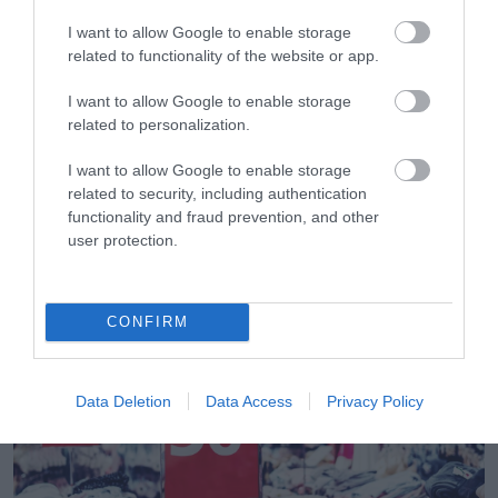
I want to allow Google to enable storage
related to functionality of the website or app.
I want to allow Google to enable storage
related to personalization.
01.08.2026
I want to allow Google to enable storage
Λιανεμπόριο: Οι «κερδισμένοι» των
related to security, including authentication
πωλήσεων πριν από την έναρξη του
functionality and fraud prevention, and other
καλοκαιριού
user protection.
CONFIRM
Data Deletion
Data Access
Privacy Policy