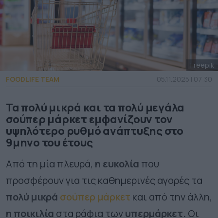
Freepik
FOODLIFE TEAM
05.11.2025 | 07:30
Τα πολύ μικρά και τα πολύ μεγάλα
σούπερ μάρκετ εμφανίζουν τον
υψηλότερο ρυθμό ανάπτυξης στο
9μηνο του έτους
Από τη μία πλευρά,
η ευκολία
που
προσφέρουν για τις καθημερινές αγορές τα
πολύ μικρά
σούπερ μάρκετ
και από την άλλη,
η ποικιλία
στα ράφια των
υπερμάρκετ.
Οι