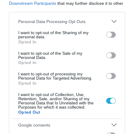
Downstream Participants
that may further disclose it to other
third parties.
Please note that this website/app uses one or more Google
Personal Data Processing Opt Outs
services and may gather and store information including but
not limited to your visit or usage behaviour. You may click to
I want to opt-out of the Sharing of my
personal data.
grant or deny consent to Google and its third-party tags to
Opted In
use your data for below specified purposes in below Google
consent section.
I want to opt-out of the Sale of my
Personal Data.
Opted In
I want to opt-out of processing my
02.08.2026
Personal Data for Targeted Advertising.
Opted In
Τρεις ελληνικές πόλεις στους κορυφαίους
προορισμούς για street food
I want to opt-out of Collection, Use,
Retention, Sale, and/or Sharing of my
Personal Data that Is Unrelated with the
Purposes for which it was collected.
Opted Out
Google consents