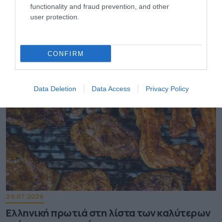
functionality and fraud prevention, and other
user protection.
31.07.2026
Όταν αθλητές και καλλιτέχνες
ανταλλάσσουν ρόλους
CONFIRM
Data Deletion
Data Access
Privacy Policy
29.07.2026
Ελληνική πρωτιά στη λίστα των καλύτερων