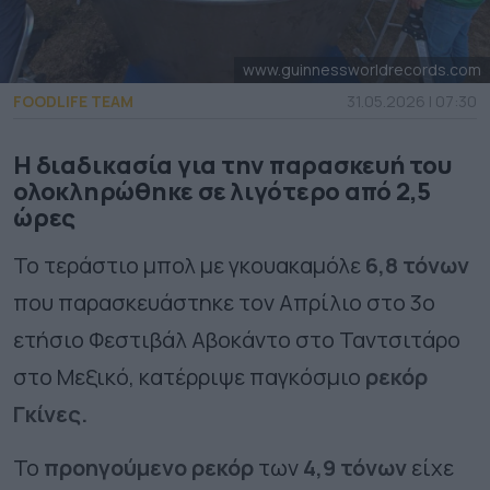
www.guinnessworldrecords.com
FOODLIFE TEAM
31.05.2026 | 07:30
Η διαδικασία για την παρασκευή του
ολοκληρώθηκε σε λιγότερο από 2,5
ώρες
Το τεράστιο μπολ με γκουακαμόλε
6,8 τόνων
που παρασκευάστηκε τον Απρίλιο στο 3ο
ετήσιο Φεστιβάλ Αβοκάντο στο Ταντσιτάρο
στο Μεξικό, κατέρριψε παγκόσμιο
ρεκόρ
Γκίνες.
Το
προηγούμενο ρεκόρ
των
4,9 τόνων
είχε