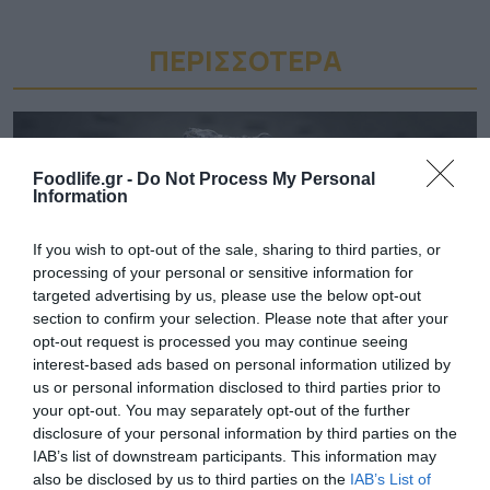
ΠΕΡΙΣΣΟΤΕΡA
Foodlife.gr -
Do Not Process My Personal
Information
If you wish to opt-out of the sale, sharing to third parties, or
processing of your personal or sensitive information for
targeted advertising by us, please use the below opt-out
section to confirm your selection. Please note that after your
opt-out request is processed you may continue seeing
interest-based ads based on personal information utilized by
us or personal information disclosed to third parties prior to
03.08.2026
your opt-out. You may separately opt-out of the further
Το «τρικ» για να γεμίσετε εύκολα τις
disclosure of your personal information by third parties on the
παγοθήκες με νερό
IAB’s list of downstream participants. This information may
also be disclosed by us to third parties on the
IAB’s List of