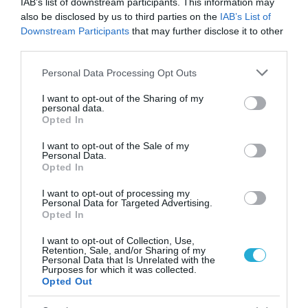
IAB’s list of downstream participants. This information may
also be disclosed by us to third parties on the
IAB’s List of
Downstream Participants
that may further disclose it to other
third parties.
Please note that this website/app uses one or more Google
Personal Data Processing Opt Outs
services and may gather and store information including but
not limited to your visit or usage behaviour. You may click to
I want to opt-out of the Sharing of my
personal data.
grant or deny consent to Google and its third-party tags to
Opted In
use your data for below specified purposes in below Google
consent section.
I want to opt-out of the Sale of my
Personal Data.
31.07.2026
Opted In
Η ανατροπή στις προτιμήσεις των ξένων
I want to opt-out of processing my
ταξιδιωτών: Ποια ελληνικά νησιά κερδίζουν
Personal Data for Targeted Advertising.
έδαφος
Opted In
I want to opt-out of Collection, Use,
Retention, Sale, and/or Sharing of my
Personal Data that Is Unrelated with the
Purposes for which it was collected.
Opted Out