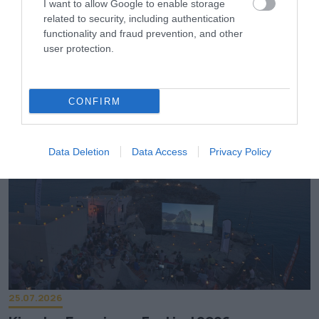
I want to allow Google to enable storage
related to security, including authentication
functionality and fraud prevention, and other
26.07.2026
user protection.
Ανοίγει τις πύλες του στις 10 Αυγούστου το
Nírema Hotel & Spa Samos – MGallery
Collection
CONFIRM
Data Deletion
Data Access
Privacy Policy
25.07.2026