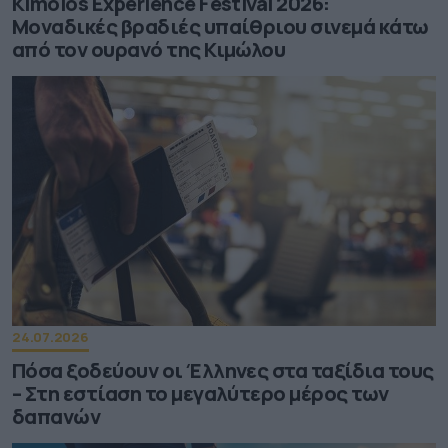
Kimolos Experience Festival 2026:
Μοναδικές βραδιές υπαίθριου σινεμά κάτω
από τον ουρανό της Κιμώλου
24.07.2026
Πόσα ξοδεύουν οι Έλληνες στα ταξίδια τους
– Στη εστίαση το μεγαλύτερο μέρος των
δαπανών