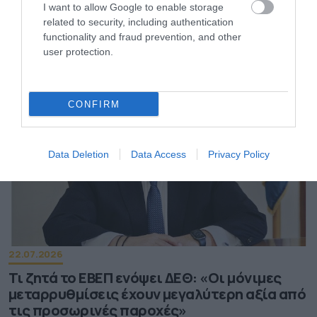
I want to allow Google to enable storage
27.07.2026
related to security, including authentication
Στοά Αρσακείου: Ποια καταστήματα
functionality and fraud prevention, and other
εστίασης άνοιξαν τις πόρτες τους
user protection.
CONFIRM
Data Deletion
Data Access
Privacy Policy
22.07.2026
Τι ζητά το ΕΒΕΠ ενόψει ΔΕΘ: «Οι μόνιμες
μεταρρυθμίσεις έχουν μεγαλύτερη αξία από
τις προσωρινές παροχές»