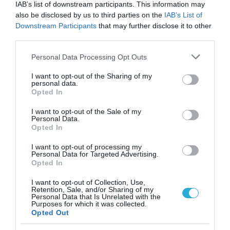
IAB’s list of downstream participants. This information may
also be disclosed by us to third parties on the
IAB’s List of
Downstream Participants
that may further disclose it to other
third parties.
Please note that this website/app uses one or more Google
Personal Data Processing Opt Outs
services and may gather and store information including but
not limited to your visit or usage behaviour. You may click to
I want to opt-out of the Sharing of my
personal data.
grant or deny consent to Google and its third-party tags to
Opted In
use your data for below specified purposes in below Google
consent section.
I want to opt-out of the Sale of my
31.07.2026
Personal Data.
Opted In
Θερινές εκπτώσεις: Τι δείχνει το «ταμείο»
του πρώτου μήνα
I want to opt-out of processing my
Personal Data for Targeted Advertising.
Opted In
I want to opt-out of Collection, Use,
Retention, Sale, and/or Sharing of my
Personal Data that Is Unrelated with the
Purposes for which it was collected.
Opted Out