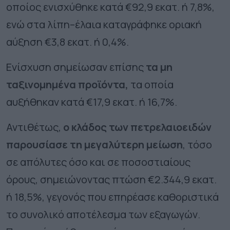
οποίος ενισχύθηκε κατά €92,9 εκατ. ή 7,8%,
ενώ στα λίπη–έλαια καταγράφηκε οριακή
αύξηση €3,8 εκατ. ή 0,4%.
Ενίσχυση σημείωσαν επίσης
τα μη
ταξινομημένα προϊόντα,
τα οποία
αυξήθηκαν κατά €17,9 εκατ. ή 16,7%.
Αντιθέτως,
ο κλάδος των πετρελαιοειδών
παρουσίασε τη μεγαλύτερη μείωση
, τόσο
σε απόλυτες όσο και σε ποσοστιαίους
όρους, σημειώνοντας πτώση €2.344,9 εκατ.
ή 18,5%, γεγονός που επηρέασε καθοριστικά
το συνολικό αποτέλεσμα των εξαγωγών.