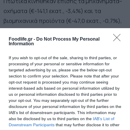
Πτωτικά κινήθηκαν επίσης τα μηχανήματα–
οχήματα (€-141,1 εκατ., -3,4%) και τα
βιομηχανικά προϊόντα (€-47,0 εκατ., -0,7%),
ενώ μείωση κατέγραψαν και οι πρώτες ύλες
Foodlife.gr -
Do Not Process My Personal
(€-40,4 εκατ., -2,8%).
Information
If you wish to opt-out of the sale, sharing to third parties, or
processing of your personal or sensitive information for
targeted advertising by us, please use the below opt-out
section to confirm your selection. Please note that after your
opt-out request is processed you may continue seeing
interest-based ads based on personal information utilized by
us or personal information disclosed to third parties prior to
your opt-out. You may separately opt-out of the further
disclosure of your personal information by third parties on the
IAB’s list of downstream participants. This information may
also be disclosed by us to third parties on the
IAB’s List of
Downstream Participants
that may further disclose it to other