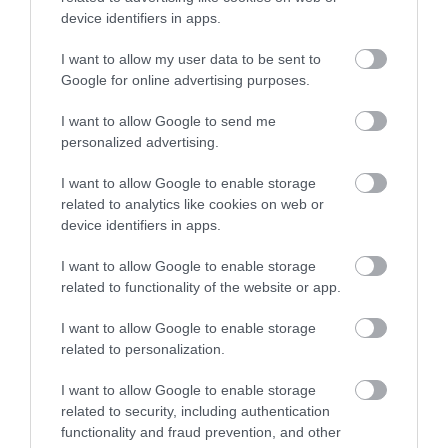
€17.315,3 εκατ. έναντι €18.823,7 εκατ. πέρυσι.
device identifiers in apps.
Ως αποτέλεσμα, το μερίδιο της
Ευρωπαϊκής
I want to allow my user data to be sent to
Google for online advertising purposes.
Ένωσης επί του συνόλου των εξαγωγών
ενισχύθηκε στο 57,1% από 55,0%
την
I want to allow Google to send me
personalized advertising.
αντίστοιχη περίοδο του 2024, ενώ το
μερίδιο των Τρίτων Χωρών μειώθηκε στο
I want to allow Google to enable storage
related to analytics like cookies on web or
42,9% από 45,0%. Αν εξαιρεθούν τα
device identifiers in apps.
πετρελαιοειδή, οι εξαγωγές προς την Ε.Ε.
I want to allow Google to enable storage
αυξήθηκαν κατά 3,5%, φτάνοντας τα
related to functionality of the website or app.
€20.253,3 εκατ. έναντι €19.575,3 εκατ. το
I want to allow Google to enable storage
related to personalization.
2024. Θετική μεταβολή σημειώθηκε και προς
τις Τρίτες Χώρες, με τις εξαγωγές χωρίς
I want to allow Google to enable storage
related to security, including authentication
πετρελαιοειδή να διαμορφώνονται σε
functionality and fraud prevention, and other