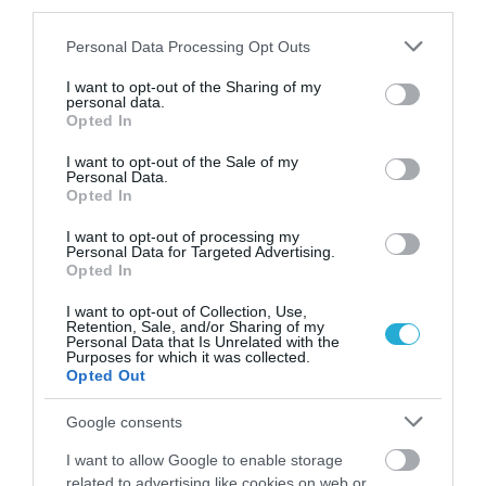
third parties.
Please note that this website/app uses one or more Google
Personal Data Processing Opt Outs
Οι χώρες – προορισμοί
services and may gather and store information including but
not limited to your visit or usage behaviour. You may click to
I want to opt-out of the Sharing of my
personal data.
grant or deny consent to Google and its third-party tags to
Όσον αφορά τους
εξαγωγικούς
Opted In
use your data for below specified purposes in below Google
προορισμούς
κατά την περίοδο Ιανουαρίου–
consent section.
I want to opt-out of the Sale of my
Personal Data.
Οκτωβρίου 2025, σημειώθηκε οριακή μείωση
Opted In
κατά 0,1% στις εξαγωγές προς την
I want to opt-out of processing my
Personal Data for Targeted Advertising.
Ευρωπαϊκή Ένωση, οι οποίες
Opted In
διαμορφώθηκαν σε €23.019,4 εκατ., έναντι
I want to opt-out of Collection, Use,
Retention, Sale, and/or Sharing of my
€23.046,4 εκατ. την αντίστοιχη περίοδο του
Personal Data that Is Unrelated with the
Purposes for which it was collected.
2024. Η μείωση ήταν εντονότερη προς τις
Opted Out
Τρίτες Χώρες, όπου οι εξαγωγές
Google consents
υποχώρησαν κατά 8,0%, φτάνοντας τα
I want to allow Google to enable storage
related to advertising like cookies on web or