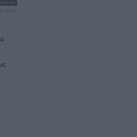
pixabay
6 | 08:00
λύ
υς