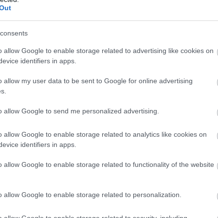
Out
ασσινή κουζίνα, με λεμόνια, αντζούγιες και φρ
ντρο της μεσογειακής κουζίνας.
Μέση Ανατολή
consents
o allow Google to enable storage related to advertising like cookies on
evice identifiers in apps.
ικής Αραβίας
επαναπροσδιορίζει την περιοχή ω
o allow my user data to be sent to Google for online advertising
ορισμό. Σε Ριάντ και Τζέντα, οι σεφ
s.
ψητά κρέατα και θαλασσινά της Ερυθράς Θάλασσ
to allow Google to send me personalized advertising.
ί το πλείστον τοπική, συνδυάζεται ωστόσο με
o allow Google to enable storage related to analytics like cookies on
evice identifiers in apps.
o allow Google to enable storage related to functionality of the website
κία
o allow Google to enable storage related to personalization.
ν Οδηγό Michelin αναβαθμίζει την περιοχή.
o allow Google to enable storage related to security, including