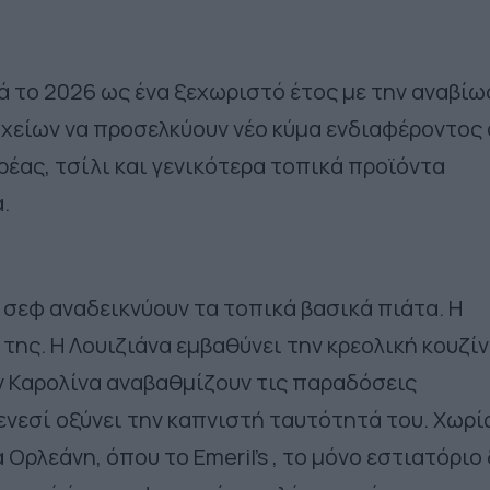
ά το 2026 ως ένα ξεχωριστό έτος με την αναβί
οχείων να προσελκύουν νέο κύμα ενδιαφέροντος
κρέας, τσίλι και γενικότερα τοπικά προϊόντα
.
 σεφ αναδεικνύουν τα τοπικά βασικά πιάτα. Η
της. Η Λουιζιάνα εμβαθύνει την κρεολική κουζί
ην Καρολίνα αναβαθμίζουν τις παραδόσεις
ενεσί οξύνει την καπνιστή ταυτότητά του. Χωρί
α Ορλεάνη, όπου
το Emeril’s
, το μόνο εστιατόριο