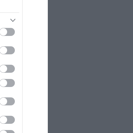
έσκα
ς
ας.