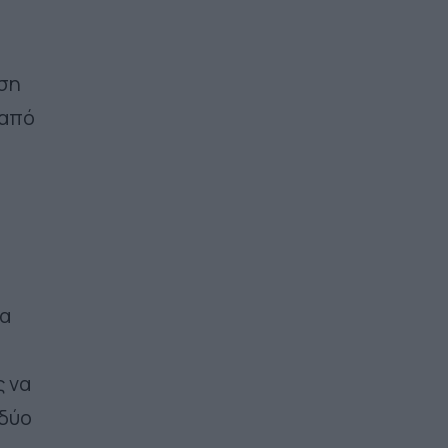
ωση
 από
να
ς να
 δύο