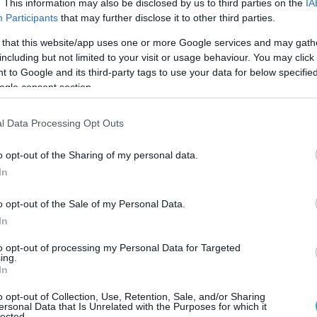
. This information may also be disclosed by us to third parties on the
IA
Participants
that may further disclose it to other third parties.
ους Χειμερινούς Ολυμπιακούς Αγώνες από τις 6 
 that this website/app uses one or more Google services and may gath
ς το διεθνές ενδιαφέρον. Οι τουριστικές υποδ
including but not limited to your visit or usage behaviour. You may click 
 to Google and its third-party tags to use your data for below specifi
ς και η γαστρονομία των Άλπεων, με έμφαση στ
ogle consent section.
νά τυριά.
l Data Processing Opt Outs
α
o opt-out of the Sharing of my personal data.
σηματοδοτεί την άφιξη στο προσκήνιο μιας γενι
In
ναπροσδιορίζουν την κουζίνα της Σιλεσίας,
o opt-out of the Sale of my Personal Data.
και σύγχρονες τεχνικές.
In
ία
to opt-out of processing my Personal Data for Targeted
ing.
In
ς υπηρεσίας
του Belmond από τον Μάιο θα
o opt-out of Collection, Use, Retention, Sale, and/or Sharing
η των ταξιδιωτών στην ακτή Αμάλφι. Η τοπική
ersonal Data that Is Unrelated with the Purposes for which it
lected.