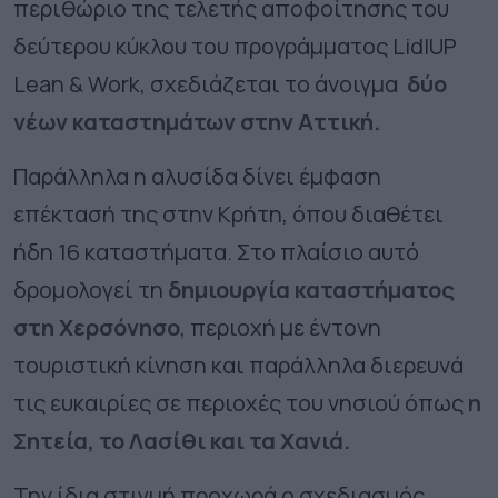
περιθώριο της τελετής αποφοίτησης του
δεύτερου κύκλου του προγράμματος LidlUP
Lean & Work, σχεδιάζεται το άνοιγμα
δύο
νέων καταστημάτων στην Αττική.
Παράλληλα η αλυσίδα δίνει έμφαση
επέκτασή της στην Κρήτη, όπου διαθέτει
ήδη 16 καταστήματα. Στο πλαίσιο αυτό
δρομολογεί τη
δημιουργία καταστήματος
στη Χερσόνησο
, περιοχή με έντονη
τουριστική κίνηση και παράλληλα διερευνά
τις ευκαιρίες σε περιοχές του νησιού όπως
η
Σητεία, το Λασίθι και τα Χανιά.
Την ίδια στιγμή προχωρά ο σχεδιασμός