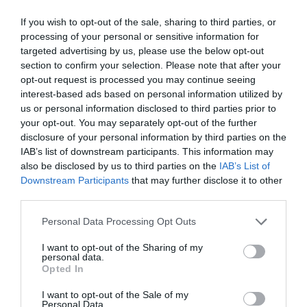
If you wish to opt-out of the sale, sharing to third parties, or
processing of your personal or sensitive information for
targeted advertising by us, please use the below opt-out
section to confirm your selection. Please note that after your
opt-out request is processed you may continue seeing
interest-based ads based on personal information utilized by
us or personal information disclosed to third parties prior to
your opt-out. You may separately opt-out of the further
31.07.2026
disclosure of your personal information by third parties on the
IAB’s list of downstream participants. This information may
Θερινές εκπτώσεις: Τι δείχνει το «ταμείο»
also be disclosed by us to third parties on the
IAB’s List of
του πρώτου μήνα
Downstream Participants
that may further disclose it to other
third parties.
Please note that this website/app uses one or more Google
Personal Data Processing Opt Outs
services and may gather and store information including but
not limited to your visit or usage behaviour. You may click to
I want to opt-out of the Sharing of my
personal data.
grant or deny consent to Google and its third-party tags to
Opted In
use your data for below specified purposes in below Google
consent section.
I want to opt-out of the Sale of my
Personal Data.