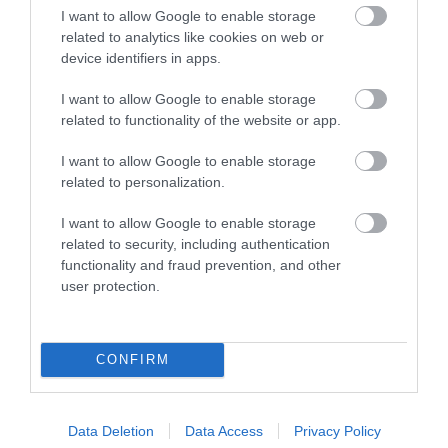
I want to allow Google to enable storage
Στοά Αρσακείου: Ποια καταστήματα
related to analytics like cookies on web or
εστίασης άνοιξαν τις πόρτες τους
device identifiers in apps.
I want to allow Google to enable storage
related to functionality of the website or app.
I want to allow Google to enable storage
related to personalization.
I want to allow Google to enable storage
related to security, including authentication
functionality and fraud prevention, and other
user protection.
22.07.2026
CONFIRM
Τι ζητά το ΕΒΕΠ ενόψει ΔΕΘ: «Οι μόνιμες
μεταρρυθμίσεις έχουν μεγαλύτερη αξία από
τις προσωρινές παροχές»
Data Deletion
Data Access
Privacy Policy