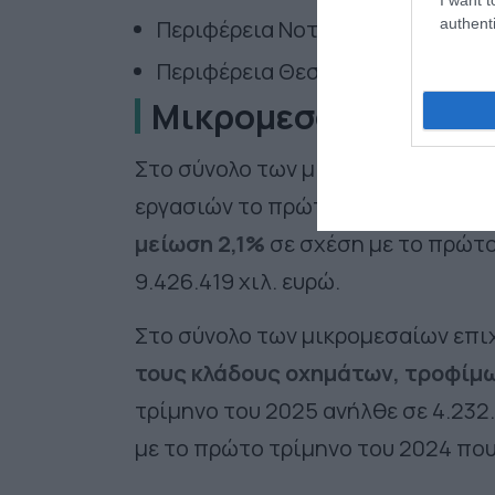
authenti
Περιφέρεια Νοτίου Αιγαίου, μεί
Περιφέρεια Θεσσαλίας, μείωση 
Μικρομεσαίες επιχε
Στο σύνολο των μικρομεσαίων επιχ
εργασιών το πρώτο τρίμηνο του 20
μείωση 2,1%
σε σχέση με το πρώτο
9.426.419 χιλ. ευρώ.
Στο σύνολο των μικρομεσαίων επι
τους κλάδους οχημάτων, τροφίμω
τρίμηνο του 2025 ανήλθε σε 4.232
με το πρώτο τρίμηνο του 2024 που 