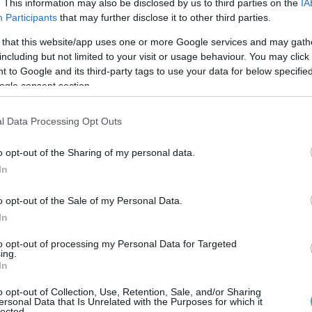
. This information may also be disclosed by us to third parties on the
IA
ση με το αντίστοιχο τρίμηνο του 2024 είναι:
Participants
that may further disclose it to other third parties.
 that this website/app uses one or more Google services and may gath
ακού εξοπλισμού σε ειδικευμένα καταστήματα,
including but not limited to your visit or usage behaviour. You may click 
 to Google and its third-party tags to use your data for below specifi
ogle consent section.
 γραφικής ύλης σε ειδικευμένα καταστήματα,
l Data Processing Opt Outs
 τη
μεγαλύτερη αύξηση
στον κύκλο εργασιών τ
o opt-out of the Sharing of my personal data.
με το αντίστοιχο τρίμηνο 2024 είναι:
In
%.
o opt-out of the Sale of my Personal Data.
In
.
to opt-out of processing my Personal Data for Targeted
ing.
τη μεγαλύτερη μείωση στον κύκλο εργασιών το
In
με το αντίστοιχο τρίμηνο 2024 είναι:
o opt-out of Collection, Use, Retention, Sale, and/or Sharing
ersonal Data that Is Unrelated with the Purposes for which it
lected.