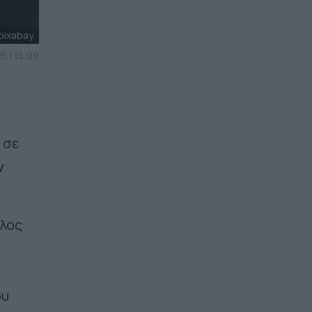
pixabay
5 | 15:09
 σε
ν
κλος
ου