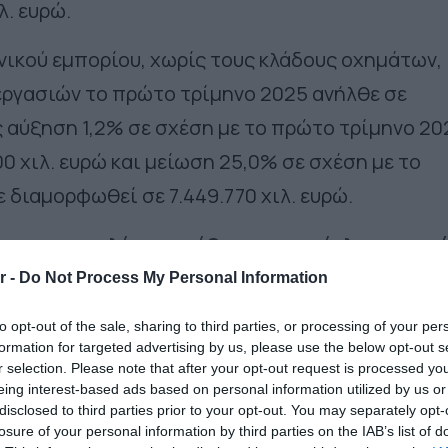
λ. ευρώ.
ανικού εμπορίου, χωρίς τους κλάδους οχημάτων,
εργασιών το πρώτο τρίμηνο 2025 ανήλθε σε
ς αύξηση 1,2% σε σχέση με το πρώτο τρίμηνο 20
0 χιλ. ευρώ και μείωση 25,0% σε σχέση με το
 διαμορφωθεί σε 7.449.770 χιλ. ευρώ.
ασαν
τη μεγαλύτερη αύξηση στον κύκλο εργασι
ση με το αντίστοιχο τρίμηνο του 2024 είναι:
r -
Do Not Process My Personal Information
υργικών προϊόντων, ενδυμάτων και υποδημάτων
to opt-out of the sale, sharing to third parties, or processing of your per
formation for targeted advertising by us, please use the below opt-out s
 αύξηση 33,4%.
r selection. Please note that after your opt-out request is processed y
ν ειδών σε καταστήματα, αύξηση 30,7%.
eing interest-based ads based on personal information utilized by us or
disclosed to third parties prior to your opt-out. You may separately opt-
losure of your personal information by third parties on the IAB’s list of
σαν τη
μεγαλύτερη μείωση στον κύκλο εργασι