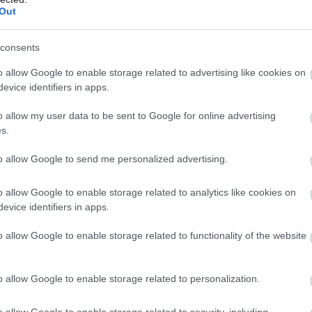
,7%.
Out
ας και Θράκης, μείωση 2,3%.
consents
 οχημάτων, τροφίμων
o allow Google to enable storage related to advertising like cookies on
evice identifiers in apps.
ανικού εμπορίου, χωρίς τους κλάδους οχημάτων,
o allow my user data to be sent to Google for online advertising
s.
έρειες που παρουσίασαν τη μεγαλύτερη αύξηση
μηνο του 2025 σε σχέση με το αντίστοιχο τρίμ
to allow Google to send me personalized advertising.
o allow Google to enable storage related to analytics like cookies on
evice identifiers in apps.
.
o allow Google to enable storage related to functionality of the website
9%
τη μεγαλύτερη μείωση στον κύκλο εργασιών το
o allow Google to enable storage related to personalization.
με το αντίστοιχο τρίμηνο 2024 είναι:
o allow Google to enable storage related to security, including