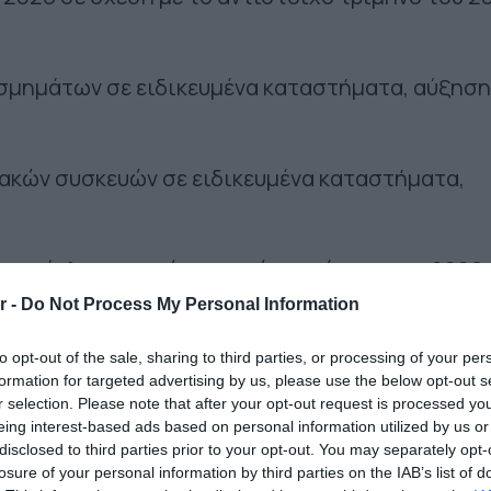
οσμημάτων σε ειδικευμένα καταστήματα, αύξηση
ιακών συσκευών σε ειδικευμένα καταστήματα,
ον κύκλο εργασιών το πρώτο τρίμηνο του 2026 
υ 2025 είναι:
r -
Do Not Process My Personal Information
ν ειδών σε καταστήματα, μείωση 25,9%.
to opt-out of the sale, sharing to third parties, or processing of your per
formation for targeted advertising by us, please use the below opt-out s
r selection. Please note that after your opt-out request is processed y
υργικών προϊόντων, ενδυμάτων και υποδημάτων
eing interest-based ads based on personal information utilized by us or
είωση 13,0%.
disclosed to third parties prior to your opt-out. You may separately opt-
losure of your personal information by third parties on the IAB’s list of