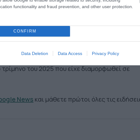
ιρήσεις
cation functionality and fraud prevention, and other user protection.
ειρήσεων του τομέα λιανικού εμπορίου, ο κύκλ
26 ανήλθε σε 9.585.868 χιλ. ευρώ, σημειώνοντα
CONFIRM
 τρίμηνο του 2025 που είχε διαμορφωθεί σε
λάδους οχημάτων, τροφίμων και καυσίμων, ο κύκ
Data Deletion
Data Access
Privacy Policy
26 ανήλθε σε 4.430.289 χιλ. ευρώ, σημειώνοντ
 τρίμηνο του 2025 που είχε διαμορφωθεί σε
Google News
και μάθετε πρώτοι όλες τις ειδήσει