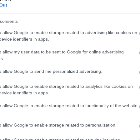
μων
Out
φίμων και καυσίμων, οι Περιφέρειες που
consents
η στον κύκλο εργασιών το πρώτο τρίμηνο του 
o allow Google to enable storage related to advertising like cookies on
 2025 είναι:
evice identifiers in apps.
o allow my user data to be sent to Google for online advertising
%.
s.
ηση 3,3%.
to allow Google to send me personalized advertising.
μείωση στον κύκλο εργασιών το πρώτο τρίμηνο 
o allow Google to enable storage related to analytics like cookies on
evice identifiers in apps.
ίμηνο 2025 είναι:
o allow Google to enable storage related to functionality of the website
ίωση 0,7%.
η 0,1%.
o allow Google to enable storage related to personalization.
o allow Google to enable storage related to security, including