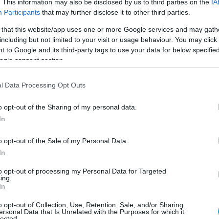
. This information may also be disclosed by us to third parties on the
IA
Participants
that may further disclose it to other third parties.
τη μεγαλύτερη αύξηση στον κύκλο εργασιών το
 that this website/app uses one or more Google services and may gath
including but not limited to your visit or usage behaviour. You may click 
με το αντίστοιχο τρίμηνο 2025 είναι:
 to Google and its third-party tags to use your data for below specifi
ogle consent section.
%.
l Data Processing Opt Outs
%.
o opt-out of the Sharing of my personal data.
τη μεγαλύτερη μείωση στον κύκλο εργασιών το
In
με το αντίστοιχο τρίμηνο 2025 είναι:
o opt-out of the Sale of my Personal Data.
In
ας και Θράκης, μείωση 1,5%.
to opt-out of processing my Personal Data for Targeted
ing.
 μείωση 1,5%.
In
 κλάδους οχημάτων,
o opt-out of Collection, Use, Retention, Sale, and/or Sharing
ersonal Data that Is Unrelated with the Purposes for which it
lected.