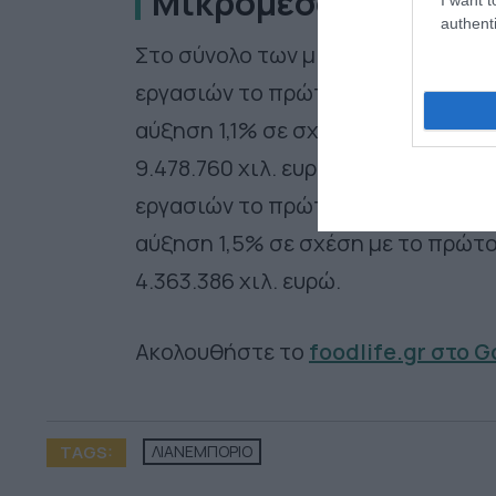
Μικρομεσαίες επιχε
authenti
Στο σύνολο των μικρομεσαίων επιχ
εργασιών το πρώτο τρίμηνο του 20
αύξηση 1,1% σε σχέση με το πρώτο
9.478.760 χιλ. ευρώ. Χωρίς τους κ
εργασιών το πρώτο τρίμηνο του 20
αύξηση 1,5% σε σχέση με το πρώτο
4.363.386 χιλ. ευρώ.
Ακολουθήστε το
foodlife.gr στο 
TAGS:
ΛΙΑΝΕΜΠΟΡΙΟ