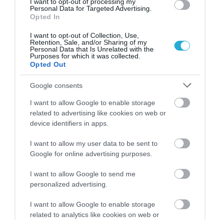
I want to opt-out of processing my
Personal Data for Targeted Advertising.
Opted In
I want to opt-out of Collection, Use,
Retention, Sale, and/or Sharing of my
Personal Data that Is Unrelated with the
Purposes for which it was collected.
Opted Out
Google consents
01.08.2026
I want to allow Google to enable storage
Λιανεμπόριο: Οι «κερδισμένοι» των
related to advertising like cookies on web or
πωλήσεων πριν από την έναρξη του
device identifiers in apps.
καλοκαιριού
I want to allow my user data to be sent to
Google for online advertising purposes.
I want to allow Google to send me
personalized advertising.
I want to allow Google to enable storage
related to analytics like cookies on web or