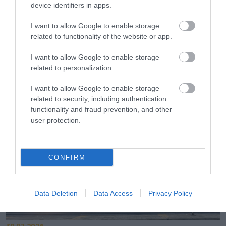
device identifiers in apps.
I want to allow Google to enable storage
related to functionality of the website or app.
31.07.2026
I want to allow Google to enable storage
Θερινές εκπτώσεις: Τι δείχνει το «ταμείο»
related to personalization.
του πρώτου μήνα
I want to allow Google to enable storage
related to security, including authentication
functionality and fraud prevention, and other
user protection.
CONFIRM
Data Deletion
Data Access
Privacy Policy