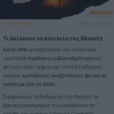
FOODLIFE TEAM
28.06.2026 | 08:00
Τι δείχνουν τα στοιχεία της Skroutz
Κατά 48%
εκτοξεύτηκαν την τελευταία
τριετία
οι πωλήσεις ειδών
κάμπινγκ
ενώ
φέτος η
λέξη “κάμπινγκ” στην Ελλάδα έχει
σχεδόν
τριπλάσιες αναζητήσεις φέτος σε
σχέση με όλο το 2025.
Σύμφωνα με τα δεδομένα του
Skroutz
οι
βασικές κατηγορίες που συνθέτουν το
καλάθι του
camper
(“Σκηνές
Camping
”,