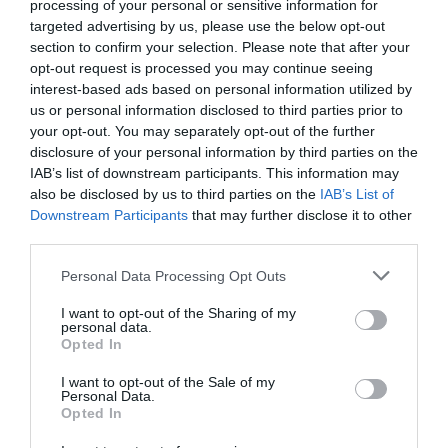
ξεπεράσει κατά
193%
το σύνολο των
processing of your personal or sensitive information for
targeted advertising by us, please use the below opt-out
αντίστοιχων αναζητήσεων που
section to confirm your selection. Please note that after your
καταγράφηκαν σε ολόκληρο το 2025.
opt-out request is processed you may continue seeing
interest-based ads based on personal information utilized by
us or personal information disclosed to third parties prior to
your opt-out. You may separately opt-out of the further
Ακολουθήστε το
foodlife.gr στο Google
disclosure of your personal information by third parties on the
News
και μάθετε πρώτοι όλες τις ειδήσεις
IAB’s list of downstream participants. This information may
also be disclosed by us to third parties on the
IAB’s List of
Downstream Participants
that may further disclose it to other
third parties.
TAGS:
CAMPING
Please note that this website/app uses one or more Google
Personal Data Processing Opt Outs
services and may gather and store information including but
not limited to your visit or usage behaviour. You may click to
I want to opt-out of the Sharing of my
ΠΕΡΙΣΣΟΤΕΡA
personal data.
grant or deny consent to Google and its third-party tags to
Opted In
use your data for below specified purposes in below Google
consent section.
I want to opt-out of the Sale of my
Personal Data.
Opted In