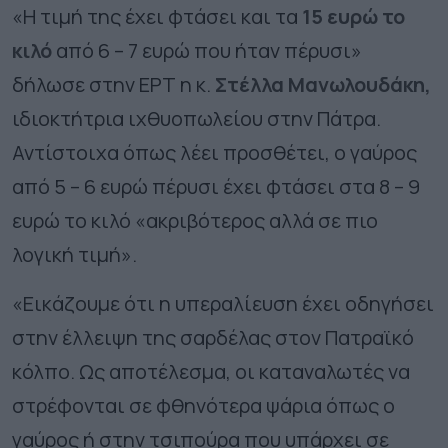
«Η τιμή της έχει φτάσει και τα
15 ευρώ το
κιλό
από 6 – 7 ευρώ που ήταν πέρυσι»
δήλωσε στην ΕΡΤ η κ.
Στέλλα Μανωλουδάκη,
ιδιοκτήτρια ιχθυοπωλείου στην Πάτρα.
Αντίστοιχα όπως λέει προσθέτει, ο γαύρος
από 5 – 6 ευρώ πέρυσι έχει φτάσει στα 8 – 9
ευρώ το κιλό «ακριβότερος αλλά σε πιο
λογική τιμή».
«Εικάζουμε ότι η υπεραλίευση έχει οδηγήσει
στην έλλειψη της σαρδέλας στον Πατραϊκό
κόλπο. Ως αποτέλεσμα, οι καταναλωτές να
στρέφονται σε φθηνότερα ψάρια όπως ο
γαύρος ή στην τσιπούρα που υπάρχει σε