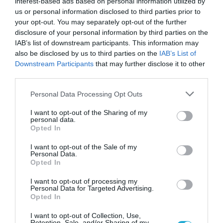
interest-based ads based on personal information utilized by
us or personal information disclosed to third parties prior to
your opt-out. You may separately opt-out of the further
disclosure of your personal information by third parties on the
09.08.2026
IAB’s list of downstream participants. This information may
Πώς να ξεπαγώσετε σωστά τα ψάρια
also be disclosed by us to third parties on the
IAB’s List of
Downstream Participants
that may further disclose it to other
third parties.
Please note that this website/app uses one or more Google
Personal Data Processing Opt Outs
services and may gather and store information including but
not limited to your visit or usage behaviour. You may click to
I want to opt-out of the Sharing of my
personal data.
grant or deny consent to Google and its third-party tags to
Opted In
use your data for below specified purposes in below Google
consent section.
I want to opt-out of the Sale of my
Personal Data.
Opted In
I want to opt-out of processing my
Personal Data for Targeted Advertising.
09.08.2026
Opted In
Συνταγή: Λαχταριστό επιδόρπιο χωρίς
I want to opt-out of Collection, Use,
ζάχαρη με πέντε υλικά
Retention, Sale, and/or Sharing of my