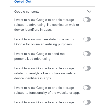
Opted Out
χρησιμοποιώντας εναλλακτικές λύσεις
άνεσης και σχεδιασμού.
Google consents
I want to allow Google to enable storage
– Επέκταση της σειράς TRIXIG, η οποία
related to advertising like cookies on web or
device identifiers in apps.
προσφέρει χρήσιμες λύσεις σε χαμηλές
τιμές για τη φροντίδα και την επισκευή των
I want to allow my user data to be sent to
Google for online advertising purposes.
προιόντων ΙΚΕΑ ώστε να παρατείνει τη
διάρκεια ζωής τους.
I want to allow Google to send me
personalized advertising.
– Το 97% του ξύλου στα προϊόντα ΙΚΕΑ ήταν
I want to allow Google to enable storage
είτε πιστοποιημένο από το Forest
related to analytics like cookies on web or
device identifiers in apps.
Stewardship Council (FSC), είτε
I want to allow Google to enable storage
ανακυκλωμένο.
related to functionality of the website or app.
– Παραγωγή χάρτινης σακούλας για τα
I want to allow Google to enable storage