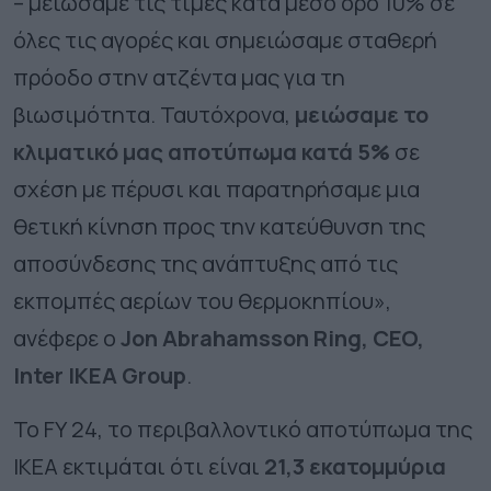
– μειώσαμε τις τιμές κατά μέσο όρο 10% σε
όλες τις αγορές και σημειώσαμε σταθερή
πρόοδο στην ατζέντα μας για τη
βιωσιμότητα. Ταυτόχρονα,
μειώσαμε το
κλιματικό μας αποτύπωμα κατά 5%
σε
σχέση με πέρυσι και παρατηρήσαμε μια
θετική κίνηση προς την κατεύθυνση της
αποσύνδεσης της ανάπτυξης από τις
εκπομπές αερίων του θερμοκηπίου»,
ανέφερε ο
Jon Abrahamsson Ring, CEO,
Inter IKEA Group
.
Το
FY
24, το περιβαλλοντικό αποτύπωμα της
ΙΚΕΑ εκτιμάται ότι είναι
21,3 εκατομμύρια