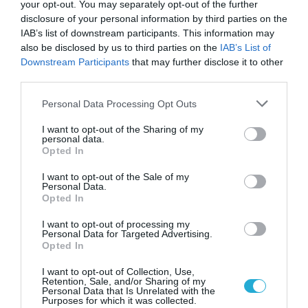
your opt-out. You may separately opt-out of the further
συμπεριλαμβανομένων των υλικών, της
disclosure of your personal information by third parties on the
IAB’s list of downstream participants. This information may
παραγωγής, των συστατικών τροφίμων και
also be disclosed by us to third parties on the
IAB’s List of
της χρήσης των προϊόντων στο σπίτι
Downstream Participants
that may further disclose it to other
third parties.
– Λανσάρισμα του καθιστού/στάσιμου
Please note that this website/app uses one or more Google
Personal Data Processing Opt Outs
services and may gather and store information including but
γραφείου MITTZON, χρησιμοποιώντας
not limited to your visit or usage behaviour. You may click to
I want to opt-out of the Sharing of my
personal data.
χάλυβα υψηλής αντοχής που επιτρέπει να
grant or deny consent to Google and its third-party tags to
Opted In
use your data for below specified purposes in below Google
γίνεται χρήση λεπτότερων και ελαφρύτερων
consent section.
I want to opt-out of the Sale of my
Personal Data.
υλικών χωρίς να επηρεάζεται η ποιότητα.
Opted In
Αυτή η μείωση των υλικών μειώνει επίσης
I want to opt-out of processing my
Personal Data for Targeted Advertising.
τις εκπομπές αερίων του θερμοκηπίου.
Opted In
– Μείωση της συνολικής κατανάλωσης
I want to opt-out of Collection, Use,
Retention, Sale, and/or Sharing of my
Personal Data that Is Unrelated with the
αφρού στα στρώματα κατά 20%
Purposes for which it was collected.