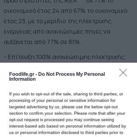
δραστηριότητες της ΙΚΕΑ*** σε 71% το
οικονομικό έτος 24 από 67% το οικονομικό
έτος 23, με το μερίδιο της ηλεκτρικής
ενέργειας από ανανεώσιμες πηγές να
αυξάνεται από 77% σε 81%.
– Επίτευξη 100% ανανεώσιμης ηλεκτρικής
ενέργειας σε 93 επιπλέον εργοστάσια ή
Foodlife.gr -
Do Not Process My Personal
προμηθευτές, ανεβάζοντας το σύνολο σε 491
Information
(που αποτελούν το 44% των άμεσων
If you wish to opt-out of the sale, sharing to third parties, or
προμηθευτών μας).
processing of your personal or sensitive information for
targeted advertising by us, please use the below opt-out
– Μείωση των εκπομπών αερίων του
section to confirm your selection. Please note that after your
opt-out request is processed you may continue seeing
θερμοκηπίου (GHG) σε όλη την αλυσίδα
interest-based ads based on personal information utilized by
us or personal information disclosed to third parties prior to
αξίας της ΙΚΕΑ, σε απόλυτους όρους,