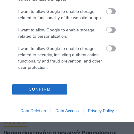
I want to allow Google to enable storage
related to functionality of the website or app.
06.08.2026
Τα εύκολα «τεστ» για να δείτε αν τα αυγά
I want to allow Google to enable storage
είναι φρέσκα
related to personalization.
I want to allow Google to enable storage
related to security, including authentication
functionality and fraud prevention, and other
user protection.
CONFIRM
Data Deletion
Data Access
Privacy Policy
06.08.2026
Vegan συνταγή για πρωινό: Pancakes με