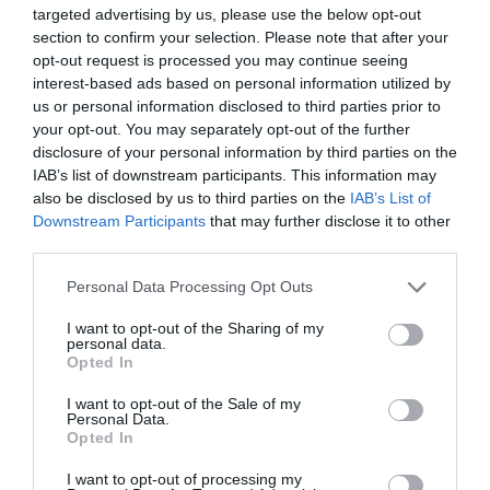
targeted advertising by us, please use the below opt-out
section to confirm your selection. Please note that after your
opt-out request is processed you may continue seeing
interest-based ads based on personal information utilized by
us or personal information disclosed to third parties prior to
your opt-out. You may separately opt-out of the further
disclosure of your personal information by third parties on the
IAB’s list of downstream participants. This information may
also be disclosed by us to third parties on the
IAB’s List of
Downstream Participants
that may further disclose it to other
third parties.
Please note that this website/app uses one or more Google
Personal Data Processing Opt Outs
06.08.2026
services and may gather and store information including but
not limited to your visit or usage behaviour. You may click to
I want to opt-out of the Sharing of my
ΕΒΕΠ: Συνάντηση συνεργασίας με τον Τάκη
personal data.
grant or deny consent to Google and its third-party tags to
Θεοδωρικάκο ενόψει ΔΕΘ
Opted In
use your data for below specified purposes in below Google
consent section.
I want to opt-out of the Sale of my
Personal Data.
Opted In
I want to opt-out of processing my