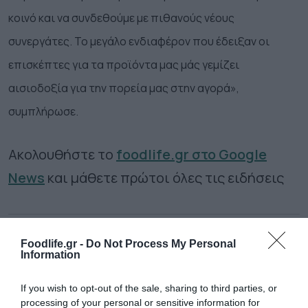
κοινό και να συνδεθούμε με πιθανούς νέους
συνεργάτες. Το μεγάλο ενδιαφέρον που έδειξαν οι
επισκέπτες για τα προϊόντα μας μάς γεμίζει
αισιοδοξία για την πορεία μας στην αγορά
»,
συμπλήρωσε.
Ακολουθήστε το
foodlife.gr στο Google
News
και μάθετε πρώτοι όλες τις ειδήσεις
TAGS:
SWEET BOND
ΑΓΓΕΛΑΚΗΣ
Foodlife.gr -
Do Not Process My Personal
Information
ΠΕΡΙΣΣΟΤΕΡA
If you wish to opt-out of the sale, sharing to third parties, or
processing of your personal or sensitive information for