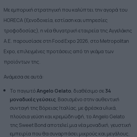
Με εμπορική στρατηγική που καλύπτει την αγορά του
HORECA (ξενοδοχεία, εστίαση και υπηρεσίες
τροφοδοσίας), η νέα θυγατρική εταιρεία της Αγγελάκης
Α.Ε. παρουσίασε στη Food Expo 2026, στο
Metropolitan
Expo
, επιλεγμένες προτάσεις από τη γκάμα των
προϊόντων της.
Ανάμεσα σε αυτά:
Το παγωτό
Angelo Gelato
, διαθέσιμο σε
34
μοναδικές γεύσεις
. Βασισμένο στην αυθεντική
συνταγή της Βόρειας Ιταλίας, με φρέσκα υλικά,
πλούσια γεύση και κρεμώδη υφή, το Angelo Gelato
της Sweet Bond αποτελεί μια νέα μοναδική, γευστική
εμπειρία που θα συναρπάσει μικρούς και μεγάλους.