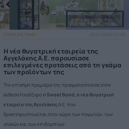
FOODLIFE TEAM
20.03.2026 | 07:00
Η νέα θυγατρική εταιρεία της
Αγγελάκης Α.Ε. παρουσίασε
επιλεγμένες προτάσεις από τη γκάμα
των προϊόντων της
Την επίσημη πρεμιέρα της πραγματοποίησε στην
έκθεση Food Expo
η Sweet Bond, η νέα θυγατρική
εταιρεία της Αγγελάκης
Α.Ε. που
δραστηριοποιείται
στον χώρο των παγωτών, των
γλυκών και των επιδορπίων.