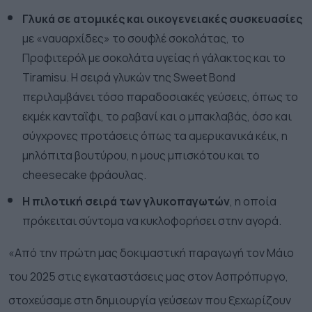
Γλυκά σε ατομικές και οικογενειακές συσκευασίες
με «ναυαρχίδες» το σουφλέ σοκολάτας, το
Προφιτερόλ με σοκολάτα υγείας ή γάλακτος και το
Tiramisu
. Η σειρά γλυκών της Sweet Bond
περιλαμβάνει τόσο παραδοσιακές γεύσεις, όπως το
εκμέκ κανταΐφι, το ραβανί και ο μπακλαβάς, όσο και
σύγχρονες προτάσεις όπως τα αμερικανικά κέικ, η
μηλόπιτα βουτύρου, η μους μπισκότου και το
cheesecake
φράουλας.
Η πιλοτική σειρά των γλυκοπαγωτών
, η οποία
πρόκειται σύντομα να κυκλοφορήσει στην αγορά.
«
Από την πρώτη μας δοκιμαστική παραγωγή τον Μάιο
του 2025 στις εγκαταστάσεις μας στον Ασπρόπυργο,
στοχεύσαμε στη δημιουργία γεύσεων που ξεχωρίζουν