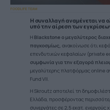
FOODLIFE TEAM
Η συναλλαγή αναμένεται να ο
υπό την αίρεση των εγκρίσεω
Η
Blackstone ο μεγαλύτερος διαχ
παγκοσμίως,
ανακοίνωσε ότι κεφά
επενδυτικών κεφαλαίων (private eq
συμφωνία για την εξαγορά πλειο
μεγαλύτερης πλατφόρμας online αγ
Fund VII.
Η Skroutz αποτελεί τη δημοφιλέσ
Ελλάδα, προσφέροντας περισσότερ
συνεργάτες σε 2,5 εκατ. ενεργούς 