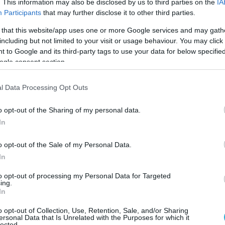
. This information may also be disclosed by us to third parties on the
IA
όχο την εξάπλωση της στη Νοτιοανατολική Ευρώ
Participants
that may further disclose it to other third parties.
υταία χρόνια στις ταχύτερα αναπτυσσόμενες
 that this website/app uses one or more Google services and may gath
ύξηση του πραγματικού κατά κεφαλήν ΑΕΠ να
including but not limited to your visit or usage behaviour. You may click 
 to Google and its third-party tags to use your data for below specifi
σο όρο της Ευρωζώνης. Παράλληλα, η διείσδυση
ogle consent section.
Ελλάδα και τη Νοτιοανατολική Ευρώπη παραμένε
l Data Processing Opt Outs
 Ευρώπη, γεγονός που, σύμφωνα με την εταιρεία
ανάπτυξης καθώς οι αγορές αυτές εξελίσσονται
o opt-out of the Sharing of my personal data.
In
ing Director της Blackstone
, δήλωσε: «Η επέν
o opt-out of the Sale of my Personal Data.
μας στις πλατφόρμες online αγορών, καθώς
In
λεκτρονικού εμπορίου στην Ευρώπη θα συνεχίσε
to opt-out of processing my Personal Data for Targeted
ing.
. Ο Γιώργος και η ομάδα της Skroutz έχουν
In
φόρμα με ένα ισχυρό brand, η οποία πιστεύουμε
o opt-out of Collection, Use, Retention, Sale, and/or Sharing
αξιοποιήσει αυτή την αναπτυξιακή ευκαιρία στη
ersonal Data that Is Unrelated with the Purposes for which it
lected.