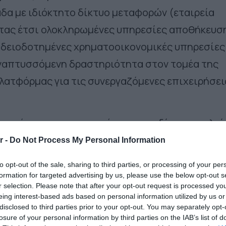
δα με ιδιόκτητο δίκτυο μεταφορών (εταιρεία
ντας έτσι ολοκληρωμένες υπηρεσίες αποθήκευσ
αδειοδοτημένες χρηματοοικονομικές υπηρεσίες
 αναπτυσσόμενη δραστηριότητα στον τομέα της
λατφόρμας για τις συνεργαζόμενες επιχειρήσει
ουν μέρος του μετοχικού τους μεριδίου στο πλαί
ίνουν ενεργοί και θα συνεχίσουν να ηγούνται τ
r -
Do Not Process My Personal Information
ου παραμένει στη θέση του Διευθύνοντος
to opt-out of the sale, sharing to third parties, or processing of your per
formation for targeted advertising by us, please use the below opt-out s
r selection. Please note that after your opt-out request is processed y
eing interest-based ads based on personal information utilized by us or
ει επεκτείνει την δραστηριότητα της πέρα από τ
disclosed to third parties prior to your opt-out. You may separately opt-
 παρουσία της στην Κύπρο και, πιο πρόσφατα, 
losure of your personal information by third parties on the IAB’s list of