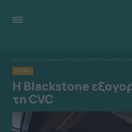
ΑΡΧΙΚΗ
/
TOPNEWS
/
Η BLACKSTONE ΕΞΑΓΟΡΑΖΕΙ ΤΗ SKROUTZ ΑΠΟ
RETAIL
Η Blackstone εξαγορ
τη CVC