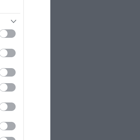
ς με
εις
ης».