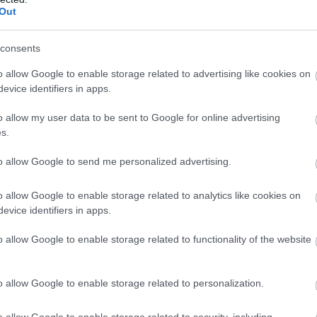
Out
ρώπη. Ανυπομονούμε να συνεργαστούμε μαζί του
ς εταιρείας».
consents
tner και Επικεφαλής της CVC στην Ελλάδα
,
o allow Google to enable storage related to advertising like cookies on
evice identifiers in apps.
λα όσα πέτυχε η Skroutz κατά τη διάρκεια της
o allow my user data to be sent to Google for online advertising
 με τους Ιδρυτές και τη διοικητική ομάδα,
s.
νδύσεις σε υποδομές, στις δυνατότητες
to allow Google to send me personalized advertising.
μπειρία του καταναλωτή, εξελίσσοντας
ατφόρμα σύγκρισης τιμών στο κορυφαίο
o allow Google to enable storage related to analytics like cookies on
evice identifiers in apps.
υμε ότι η Skroutz διαθέτει όλες τις προϋποθέσ
o allow Google to enable storage related to functionality of the website
της πορεία έχοντας τη Blackstone στο πλευρό τ
ρος και Διευθύνων Σύμβουλος της Skroutz,
o allow Google to enable storage related to personalization.
τεί ένα σημαντικό νέο κεφάλαιο για τη Skroutz.
o allow Google to enable storage related to security, including