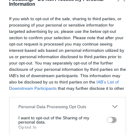
αποτελεί την πρώτη εμπειρία του AT THE
Information
TABLE
και θα πραγματοποιείται κάθε
If you wish to opt-out of the sale, sharing to third parties, or
Τετάρτη σε συνεργασία με το Olicatessen,
processing of your personal or sensitive information for
προσφέροντας στους επισκέπτες του
targeted advertising by us, please use the below opt-out
section to confirm your selection. Please note that after your
ξενοδοχείου αλλά και στο κοινό της πόλης
opt-out request is processed you may continue seeing
interest-based ads based on personal information utilized by
την ευκαιρία να ανακαλύψουν διαφορετικές
us or personal information disclosed to third parties prior to
ποικιλίες ελληνικού ελαιολάδου και
your opt-out. You may separately opt-out of the further
disclosure of your personal information by third parties on the
επιλεγμένα μέλια μέσα από μία ξεχωριστή
IAB’s list of downstream participants. This information may
εμπειρία γευσιγνωσίας.
also be disclosed by us to third parties on the
IAB’s List of
Downstream Participants
that may further disclose it to other
third parties.
Ακολουθήστε το
foodlife.gr στο Google
Please note that this website/app uses one or more Google
Personal Data Processing Opt Outs
News
και μάθετε πρώτοι όλες τις ειδήσεις
services and may gather and store information including but
not limited to your visit or usage behaviour. You may click to
I want to opt-out of the Sharing of my
personal data.
grant or deny consent to Google and its third-party tags to
Opted In
use your data for below specified purposes in below Google