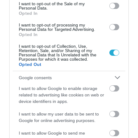
TAGS:
HYATT REGENCY THESSALONIKI
consent section.
I want to opt-out of the Sale of my
Personal Data.
Opted In
ΠΕΡΙΣΣΟΤΕΡA
I want to opt-out of processing my
Personal Data for Targeted Advertising.
Opted In
I want to opt-out of Collection, Use,
Retention, Sale, and/or Sharing of my
Personal Data that Is Unrelated with the
Purposes for which it was collected.
Opted Out
Google consents
I want to allow Google to enable storage
related to advertising like cookies on web or
device identifiers in apps.
I want to allow my user data to be sent to
03.08.2026
Google for online advertising purposes.
Το ελληνικό νησί που «υμνεί» η βρετανική
I want to allow Google to send me
Express