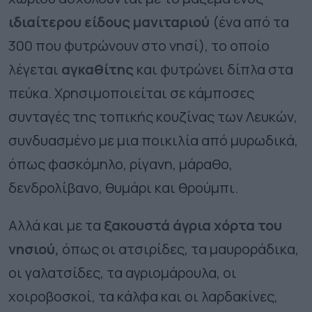
ιδιαίτερου είδους μανιταριού
(ένα από τα
300 που φυτρώνουν στο νησί), το οποίο
λέγεται
αγκαθίτης
και φυτρώνει δίπλα στα
πεύκα. Χρησιμοποιείται σε κάμποσες
συνταγές της τοπικής κουζίνας των Λευκών,
συνδυασμένο με μια ποικιλία από μυρωδικά,
όπως φασκόμηλο, ρίγανη, μάραθο,
δενδρολίβανο, θυμάρι και θρούμπι.
Αλλά και με τα
ξακουστά άγρια χόρτα του
νησιού,
όπως οι ατσιρίδες, τα μαυροράδικα,
οι γαλατσίδες, τα αγριομάρουλα, οι
χοιροβοσκοί, τα κάλφα και οι λαρδακίνες,