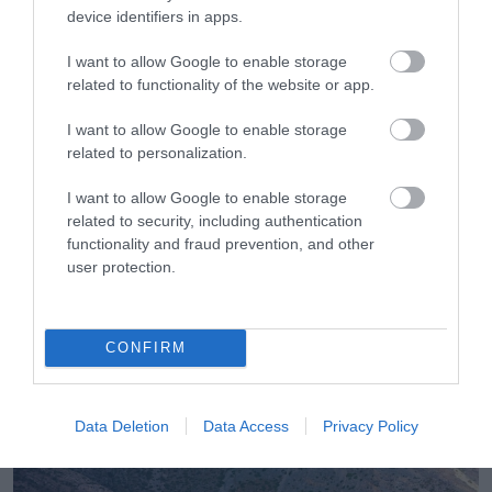
φρούτα;
Tότε γίνονται σπιτικές
device identifiers in apps.
μαρμελάδες και υπέροχα γλυκά του
I want to allow Google to enable storage
κουταλιού.
related to functionality of the website or app.
I want to allow Google to enable storage
Με πληροφορίες από visitgreece.gr
related to personalization.
I want to allow Google to enable storage
Ακολουθήστε το
foodlife.gr στο Google
related to security, including authentication
News
και μάθετε πρώτοι όλες τις ειδήσεις
functionality and fraud prevention, and other
user protection.
TAGS:
ΠΑΡΟΣ
CONFIRM
ΠΕΡΙΣΣΟΤΕΡA
Data Deletion
Data Access
Privacy Policy