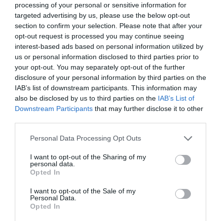
processing of your personal or sensitive information for
συνεχίσουν με σουπιές συνοδευμένες από
targeted advertising by us, please use the below opt-out
φρέσκα χόρτα ή γούνες, δηλαδή παχουλά
section to confirm your selection. Please note that after your
opt-out request is processed you may continue seeing
ψάρια, στεγνωμένα στον ήλιο ή κολιούς
interest-based ads based on personal information utilized by
us or personal information disclosed to third parties prior to
γεμιστούς στο φούρνο, με τρίμματα ψωμιού,
your opt-out. You may separately opt-out of the further
σκόρδο και ρίγανη. Αν είστε κρεατοφάγοι
disclosure of your personal information by third parties on the
IAB’s list of downstream participants. This information may
τότε πρέπει να δοκιμάσετε το κατσικάκι
also be disclosed by us to third parties on the
IAB’s List of
πατούδο ή έναν κόκορα φρικασέ, με ξερά
Downstream Participants
that may further disclose it to other
third parties.
κρεμμύδια και σέλινο.
Please note that this website/app uses one or more Google
Personal Data Processing Opt Outs
services and may gather and store information including but
…και για το τέλος γλυκό
not limited to your visit or usage behaviour. You may click to
I want to opt-out of the Sharing of my
personal data.
grant or deny consent to Google and its third-party tags to
Opted In
Στο τέλος του γεύματος μια πιατέλα γεμάτη
use your data for below specified purposes in below Google
consent section.
φρεσκοκομμένα φρούτα από τα δέντρα που
I want to opt-out of the Sale of my
Personal Data.
Opted In
καλλιεργούνται στην Πάρο, όπως