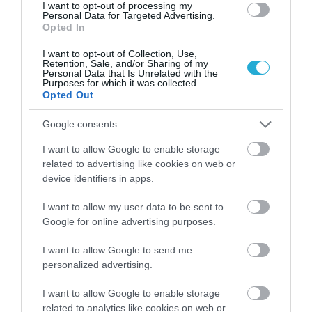
εσπεριδοειδή, αχλαδιές, βερικοκιές, μουριές,
I want to opt-out of processing my
Personal Data for Targeted Advertising.
Opted In
μουσμουλιές, ροδιές, κυδωνιές και συκιές
μοιάζει ιδανικό φινάλε με ντόπιο χαρακτήρα.
I want to opt-out of Collection, Use,
Retention, Sale, and/or Sharing of my
Personal Data that Is Unrelated with the
Το ίδιο και μία επιλογή από τα
πολλά
Purposes for which it was collected.
Opted Out
παραδοσιακά γλυκά των Παριανών,
όπως
τα ξεροτήγανα, ένα είδος δίπλας δηλαδή, τα
Google consents
τσιμπητά, γλυκά μυζηθροπιτάκια με κανέλα
I want to allow Google to enable storage
related to advertising like cookies on web or
και αρώματα εσπεριδοειδών, τα ραφιόλια
device identifiers in apps.
αλλά και ο υδραίικος ζαχαρομπακλαβάς, ένας
I want to allow my user data to be sent to
μπακλαβάς χωρίς φύλλα, με πολλά αμύγδαλα,
Google for online advertising purposes.
τριμμένο παξιμάδι, βανίλια και κανέλα, ο
I want to allow Google to send me
personalized advertising.
οποίος παίρνει το όνομά του από την άχνη
που τον περιβάλλει. Κι όταν περισσεύουν τα
I want to allow Google to enable storage
related to analytics like cookies on web or