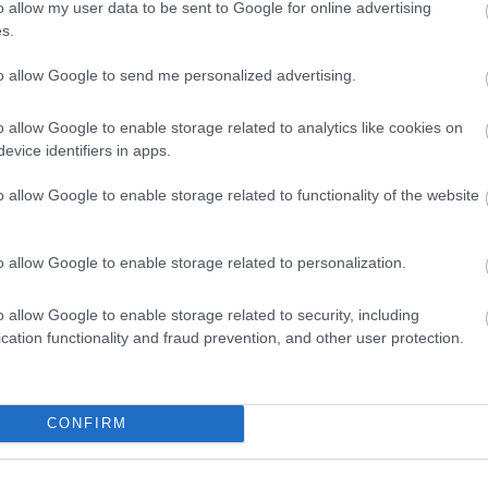
o allow my user data to be sent to Google for online advertising
Η ανατροπή στις προτιμήσεις των ξένω
s.
ταξιδιωτών: Ποια ελληνικά νησιά κερδίζ
έδαφος
to allow Google to send me personalized advertising.
o allow Google to enable storage related to analytics like cookies on
evice identifiers in apps.
o allow Google to enable storage related to functionality of the website
o allow Google to enable storage related to personalization.
o allow Google to enable storage related to security, including
cation functionality and fraud prevention, and other user protection.
26.07.2026
CONFIRM
 η
Ανοίγει τις πύλες του στις 10 Αυγούστου
Nírema Hotel & Spa Samos – MGallery