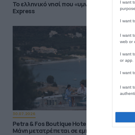
I want t
Το ελληνικό νησί που «υμνεί» η βρετανική
purpose
Express
I want 
I want t
web or d
I want t
or app.
I want t
I want t
authenti
30.07.2026
Petra & Fos Boutique Hotel & Spa: Εκεί όπου
Μάνη μετατρέπεται σε εμπειρία