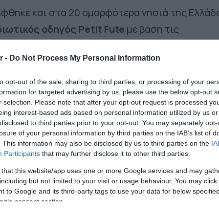
ήφθηκε και στα 20 ομορφότερα νησιά της Ελλάδ
ιωτικός οδηγός Petit Fute
με βάση τις
ν. Όπως αναφέρεται στον κατάλογο, «το
r -
Do Not Process My Personal Information
τε ήταν πόλος έλξης για νέους που επιζητούσα
ασσα. Πλέον όμως η Ίος έχει να δείξει ένα νέο
to opt-out of the sale, sharing to third parties, or processing of your per
formation for targeted advertising by us, please use the below opt-out s
νο πλήθη ταξιδιωτών που έρχονται να απολαύ
r selection. Please note that after your opt-out request is processed y
ικά αξιοθέατα, το όμορφο χωριό της, το μοναδι
eing interest-based ads based on personal information utilized by us or
disclosed to third parties prior to your opt-out. You may separately opt-
νες παραλίες και κολπίσκους της, σε μήνες εκτ
losure of your personal information by third parties on the IAB’s list of
. This information may also be disclosed by us to third parties on the
IA
Participants
that may further disclose it to other third parties.
 that this website/app uses one or more Google services and may gath
Google News
και μάθετε πρώτοι όλες τις ειδήσει
including but not limited to your visit or usage behaviour. You may click 
 to Google and its third-party tags to use your data for below specifi
ogle consent section.