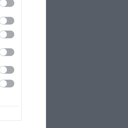
ν
ουν
 το