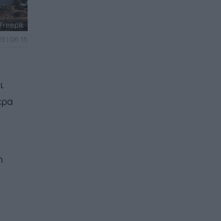
Freepik
5 | 06:15
ι
ερα
η