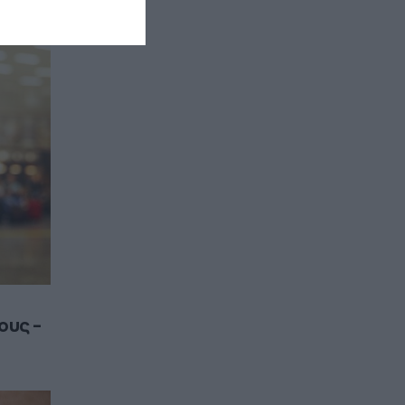
ους –