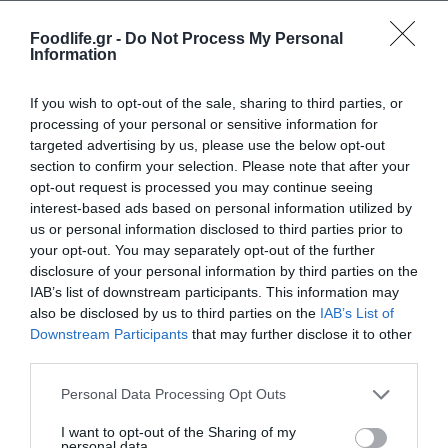
στα 80 €. Στη συνέχεια στις 16 Αυγούστου
Foodlife.gr -
Do Not Process My Personal
προχωρά σε περαιτέρω μείωση και διαθέτει
Information
το προϊόν στα 70 €.
If you wish to opt-out of the sale, sharing to third parties, or
processing of your personal or sensitive information for
Στις 16 Αυγούστου θα δικαιούται να
targeted advertising by us, please use the below opt-out
επικαλείται ως προγενέστερη τιμή τα 100 €
section to confirm your selection. Please note that after your
opt-out request is processed you may continue seeing
με δεδομένο ότι έχουμε προοδευτικές
interest-based ads based on personal information utilized by
us or personal information disclosed to third parties prior to
μειώσεις και βρισκόμαστε εντός του
your opt-out. You may separately opt-out of the further
χρονικού διαστήματος των 60 ημερών από
disclosure of your personal information by third parties on the
IAB’s list of downstream participants. This information may
την αρχική μείωση.
also be disclosed by us to third parties on the
IAB’s List of
Downstream Participants
that may further disclose it to other
Μετά την πάροδο όμως των 60 ημερών από
third parties.
τις 14 Ιουλίου π.χ 20 Σεπτεμβρίου, ο έμπορος
Please note that this website/app uses one or more Google
Personal Data Processing Opt Outs
services and may gather and store information including but
που θέλει να προχωρήσει σε προσφορές
not limited to your visit or usage behaviour. You may click to
I want to opt-out of the Sharing of my
personal data.