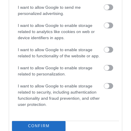
ημερών)
I want to allow Google to send me
personalized advertising.
Έμπορος με προγενέστερη τιμή ενός
ζευγαριού παπουτσιών στα 100 € ξεκινάει
I want to allow Google to enable storage
related to analytics like cookies on web or
τις εκπτώσεις στις 14 Ιουλίου ως εξής:
device identifiers in apps.
1η ημέρα: Μείωση τιμής στα 70 € –
I want to allow Google to enable storage
related to functionality of the website or app.
Ανακοίνωση: 100 € τώρα μόνο 70 €.
4η ημέρα: Μείωση τιμής στα 60 € –
I want to allow Google to enable storage
related to personalization.
Ανακοίνωση: 100 € τώρα μόνο 60 €.
I want to allow Google to enable storage
8η ημέρα: Αύξηση τιμής στα 90 € –
related to security, including authentication
Παράθεση μόνο της τιμής των 90 € (δεν
functionality and fraud prevention, and other
επιτρέπεται ανακοίνωση μείωσης, γιατί
user protection.
έχουμε αύξηση της τιμής).
31η ημέρα: Μείωση τιμής στα 80 € –
CONFIRM