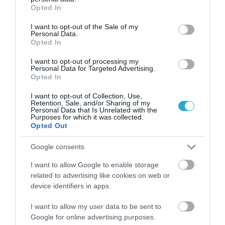
μετά τις εκπτώσεις, δεν θα μπορεί να
grant or deny consent to Google and its third-party tags to
Opted In
use your data for below specified purposes in below Google
επικαλείται ως προγενέστερη τιμή τα 100 €
consent section.
I want to opt-out of the Sale of my
Personal Data.
αλλά την νέα χαμηλότερη τιμή που θα έχει
Opted In
διαμορφωθεί μέσα στις 30 προηγούμενες
I want to opt-out of processing my
Personal Data for Targeted Advertising.
ημέρες των τακτικών εκπτώσεων
Opted In
(αυτονόητα με τον τρόπο αυτό οι
I want to opt-out of Collection, Use,
προσφορές που έπονται των εκπτώσεων θα
Retention, Sale, and/or Sharing of my
Personal Data that Is Unrelated with the
Purposes for which it was collected.
πρέπει να έχουν ακόμα χαμηλότερες τιμές
Opted Out
από αυτές των εκπτώσεων, οπότε δεν
Google consents
ξέρουμε κατά πόσο ευνοούνται).
I want to allow Google to enable storage
Παράδειγμα αυξομειώσεων
related to advertising like cookies on web or
device identifiers in apps.
(άρα μη διαδοχικών
I want to allow my user data to be sent to
μειώσεων εντός των 60
Google for online advertising purposes.