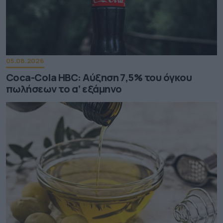
05.08.2026
Coca-Cola HBC: Aύξηση 7,5% του όγκου
πωλήσεων το α’ εξάμηνο