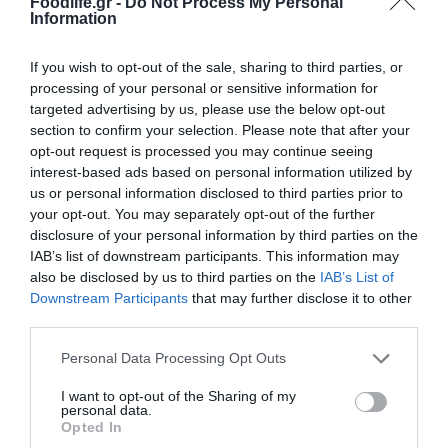
Foodlife.gr -
Do Not Process My Personal
Information
08.08.2026
If you wish to opt-out of the sale, sharing to third parties, or
processing of your personal or sensitive information for
Νέο άλμα στις διεθνείς τιμές των τροφίμων
targeted advertising by us, please use the below opt-out
– Σε υψηλό τριετίας
section to confirm your selection. Please note that after your
opt-out request is processed you may continue seeing
interest-based ads based on personal information utilized by
us or personal information disclosed to third parties prior to
your opt-out. You may separately opt-out of the further
disclosure of your personal information by third parties on the
IAB’s list of downstream participants. This information may
also be disclosed by us to third parties on the
IAB’s List of
Downstream Participants
that may further disclose it to other
third parties.
Please note that this website/app uses one or more Google
Personal Data Processing Opt Outs
services and may gather and store information including but
not limited to your visit or usage behaviour. You may click to
I want to opt-out of the Sharing of my
08.08.2026
personal data.
grant or deny consent to Google and its third-party tags to
Opted In
Οι τουρίστες «ψηφίζουν» Ελλάδα και μετά
use your data for below specified purposes in below Google