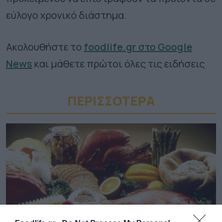
εύλογο χρονικό διάστημα.
Ακολουθήστε το
foodlife.gr στο Google
News
και μάθετε πρώτοι όλες τις ειδήσεις
ΠΕΡΙΣΣΟΤΕΡA