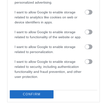
personalized advertising.
I want to allow Google to enable storage
related to analytics like cookies on web or
device identifiers in apps.
I want to allow Google to enable storage
related to functionality of the website or app.
I want to allow Google to enable storage
07.08.2026
related to personalization.
Πληθωρισμός: Μειώθηκε τον Ιούλιο στο
3,4% – «Καίνε» οι τιμές στα κρέατα
I want to allow Google to enable storage
related to security, including authentication
functionality and fraud prevention, and other
user protection.
CONFIRM